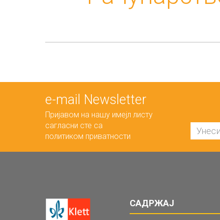
е-mail Newsletter
Пријавом на нашу имејл листу
сагласни сте са
политиком приватности
САДРЖАЈ