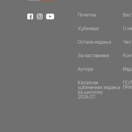
Почетна
Вес
Уџбеници
О н
Остала издања
Чес
За наставнике
Кон
Аутори
Изд
Каталози
ПОЛ
уџбеничких издања
ПРИ
за школску
2026/27.