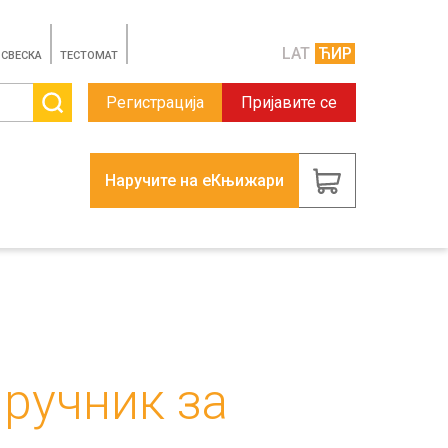
LAT
ЋИР
 СВЕСКА
TЕСТОМАТ
Регистрација
Пријавите се
Наручите на еКњижари
иручник за