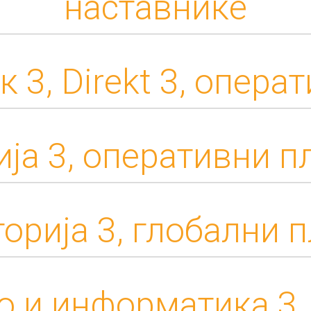
наставнике
 3, Direkt 3, опер
ија 3, оперативни п
орија 3, глобални 
о и информатика 3,