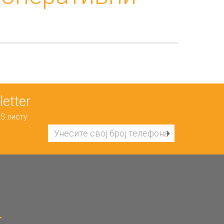
etter
S листу