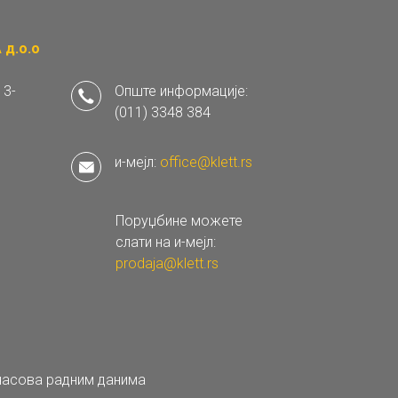
д.о.о
 3-
Опште информације:
(011) 3348 384
и-мејл:
office@klett.rs
Поруџбине можете
слати на и-мејл:
prodaja@klett.rs
 часова радним данима