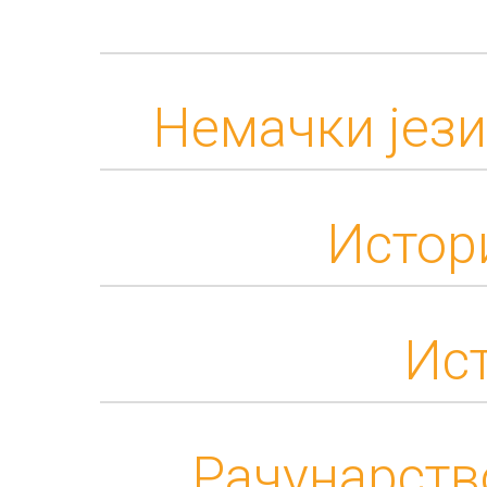
Немачки језик
Истор
Ист
Рачунарств