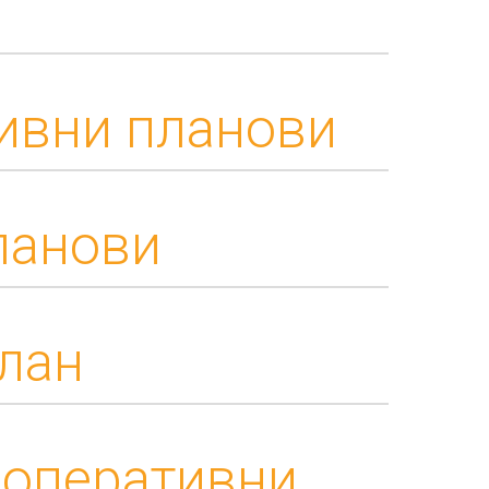
ативни планови
ланови
план
 оперативни