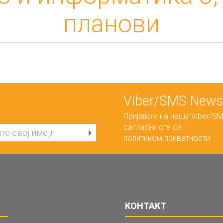
планови
Viber/SMS Newsl
Пријавом на нашу Viber/SM
сагласни сте са
политиком приватности
КОНТАКТ