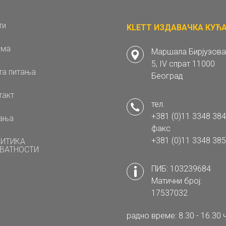
ти
KLETT ИЗДАВАЧКА КУЋА 
ама
Маршала Бирјузова
5, IV спрат 11000
та питања
Београд
такт
тел.
+381 (0)11 3348 384
ања
факс
+381 (0)11 3348 385
ИТИКА
ВАТНОСТИ
ПИБ: 103239684
Матични број:
17537032
радно време: 8.30 - 16.30