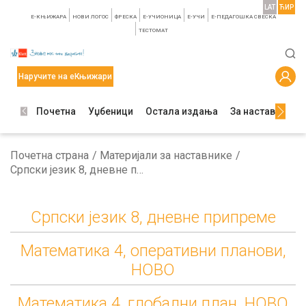
LAT
ЋИР
E-КЊИЖАРА
НОВИ ЛОГОС
ФРЕСКА
E-УЧИОНИЦА
E-УЧИ
Е-ПЕДАГОШКА СВЕСКА
TЕСТОМАТ
Наручите на еКњижари
Почетна
Уџбеници
Остала издања
За наставнике
Почетна страна
Материјали за наставнике
Српски језик 8, дневне припреме
Српски језик 8, дневне припреме
Математика 4, оперативни планови,
НОВО
Математика 4, глобални план, НОВО