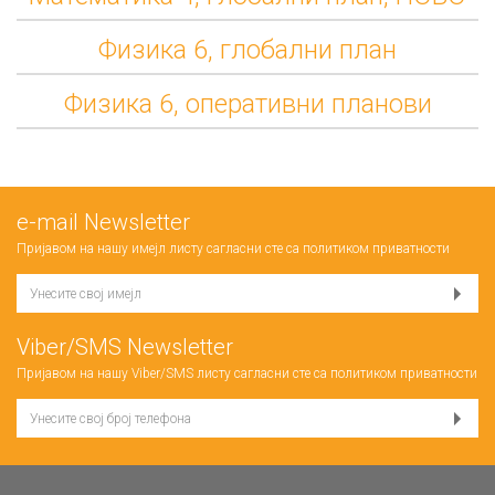
Физика 6, глобални план
Физика 6, оперативни планови
е-mail Newsletter
Пријавом на нашу имејл листу сагласни сте са
политиком приватности
Viber/SMS Newsletter
Пријавом на нашу Viber/SMS листу сагласни сте са
политиком приватности