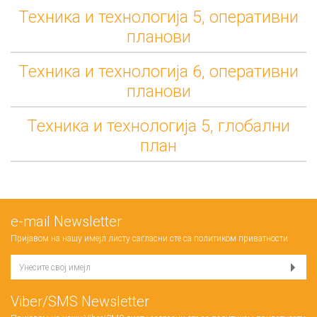
Техника и технологија 5, оперативни
планови
Техника и технологија 6, оперативни
планови
Техника и технологија 5, глобални
план
е-mail Newsletter
Пријавом на нашу имејл листу сагласни сте са
политиком приватности
Viber/SMS Newsletter