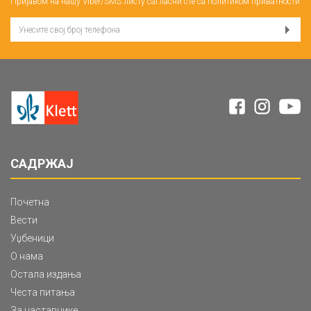
Пријавом на нашу Viber/SMS листу сагласни сте са
политиком приватности
САДРЖАЈ
Почетна
Вести
Уџбеници
О нама
Остала издања
Честа питања
За наставнике