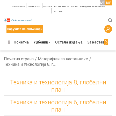
LAT
ЋИР
E-КЊИЖАРА
НОВИ ЛОГОС
ФРЕСКА
E-УЧИОНИЦА
E-УЧИ
Е-ПЕДАГОШКА СВЕСКА
TЕСТОМАТ
Наручите на еКњижари
Почетна
Уџбеници
Остала издања
За наставнике
Почетна страна
Материјали за наставнике
Техника и технологија 8, глобални план
Техника и технологија 8, глобални
план
Техника и технологија 6, глобални
план