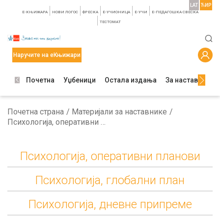
LAT
ЋИР
E-КЊИЖАРА
НОВИ ЛОГОС
ФРЕСКА
E-УЧИОНИЦА
E-УЧИ
Е-ПЕДАГОШКА СВЕСКА
TЕСТОМАТ
Наручите на еКњижари
Почетна
Уџбеници
Остала издања
За наставнике
Почетна страна
Материјали за наставнике
Психологија, оперативни планови
Психологија, оперативни планови
Психологија, глобални план
Психологија, дневне припреме