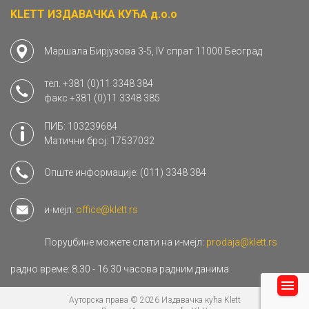
KLETT ИЗДАВАЧКА КУЋА д.о.о
Маршала Бирјузова 3-5, IV спрат 11000 Београд
тел.
+381 (0)11 3348 384
факс
+381 (0)11 3348 385
ПИБ: 103239684
Матични број: 17537032
Опште информације:
(011) 3348 384
и-мејл:
office@klett.rs
Поруџбине можете слати на и-мејл:
prodaja@klett.rs
радно време: 8.30 - 16.30 часова радним данима
Ауторска права © 2026 Издавачка кућа Klett