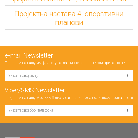
Пројектна настава 4, оперативни
планови
е-mail Newsletter
Пријавом на нашу имејл листу сагласни сте са
политиком приватности
Viber/SMS Newsletter
Пријавом на нашу Viber/SMS листу сагласни сте са
политиком приватности