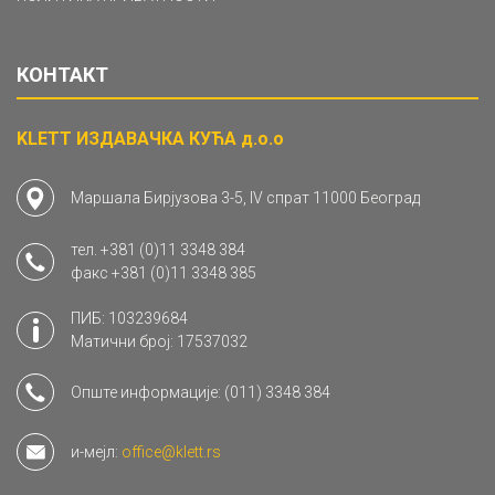
КОНТАКТ
KLETT ИЗДАВАЧКА КУЋА д.о.о
Маршала Бирјузова 3-5, IV спрат 11000 Београд
тел.
+381 (0)11 3348 384
факс
+381 (0)11 3348 385
ПИБ: 103239684
Матични број: 17537032
Опште информације:
(011) 3348 384
и-мејл:
office@klett.rs