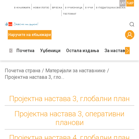
LAT
ЋИР
E-КЊИЖАРА
НОВИ ЛОГОС
ФРЕСКА
E-УЧИОНИЦА
E-УЧИ
Е-ПЕДАГОШКА СВЕСКА
TЕСТОМАТ
Наручите на еКњижари
Почетна
Уџбеници
Остала издања
За наставнике
Почетна страна
Материјали за наставнике
Пројектна настава 3, глобални план
Пројектна настава 3, глобални план
Пројектна настава 3, оперативни
планови
Пројектна настава 4, глобални план