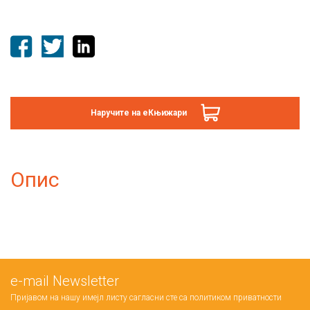
Наручите на еКњижари
Опис
е-mail Newsletter
Пријавом на нашу имејл листу сагласни сте са
политиком приватности