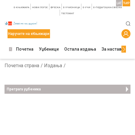
LAT
ЋИР
E-КЊИЖАРА
НОВИ ЛОГОС
ФРЕСКА
E-УЧИОНИЦА
E-УЧИ
Е-ПЕДАГОШКА СВЕСКА
TЕСТОМАТ
Наручите на еКњижари
Почетна
Уџбеници
Остала издања
За наставнике
Почетна страна
Издања
Претрага уџбеника