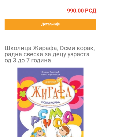
990.00
РСД
Детаљније
Школица Жирафа, Oсми корак,
радна свеска за децу узраста
од 3 до 7 година