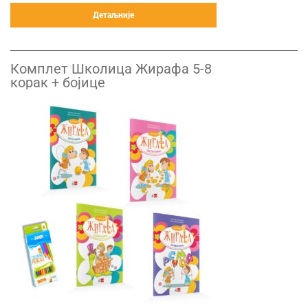
Детаљније
Комплет Школица Жирафа 5-8
корак + бојице