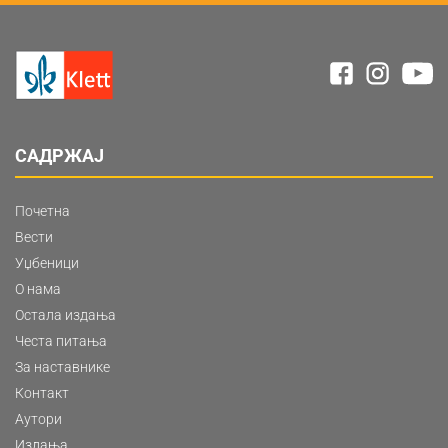
САДРЖАЈ
Почетна
Вести
Уџбеници
О нама
Остала издања
Честа питања
За наставнике
Контакт
Аутори
Издања