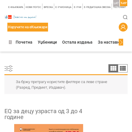
LAT
ЋИР
E-КЊИЖАРА
НОВИ ЛОГОС
ФРЕСКА
E-УЧИОНИЦА
E-УЧИ
Е-ПЕДАГОШКА СВЕСКА
TЕСТОМАТ
Наручите на еКњижари
Почетна
Уџбеници
Остала издања
За наставнике
За бржу претрагу користите филтере са леве стране
(Разред, Предмет, Издавач).
ЕQ за децу узраста од 3 до 4
године