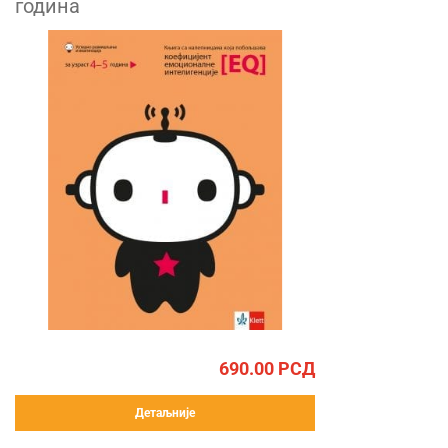
година
690.00
РСД
Детаљније