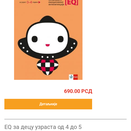
690.00
РСД
Детаљније
ЕQ за децу узраста од 4 до 5