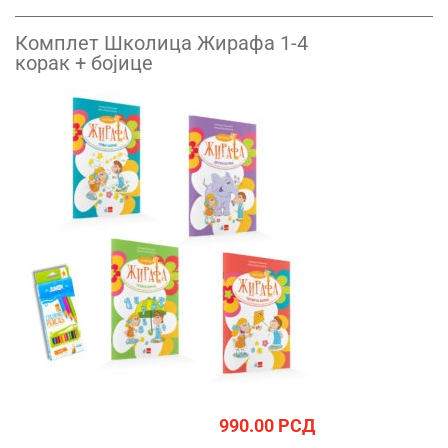
Комплет Школица Жирафа 1-4
корак + бојице
990.00
РСД