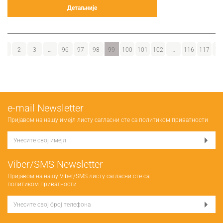
Детаљније
1
2
3
…
96
97
98
99
100
101
102
…
116
117
11
е-mail Newsletter
Пријавом на нашу имејл листу сагласни сте са
политиком приватности
Viber/SMS Newsletter
Пријавом на нашу Viber/SMS листу сагласни сте са
политиком приватности