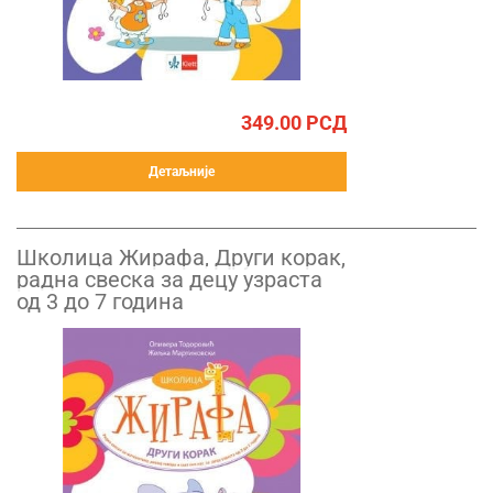
349.00
РСД
Детаљније
Школица Жирафа, Други корак,
радна свеска за децу узраста
од 3 до 7 година