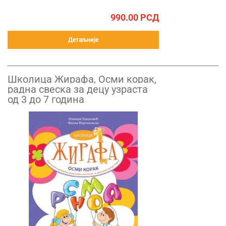
990.00
РСД
Детаљније
Школица Жирафа, Oсми корак,
радна свеска за децу узраста
од 3 до 7 година