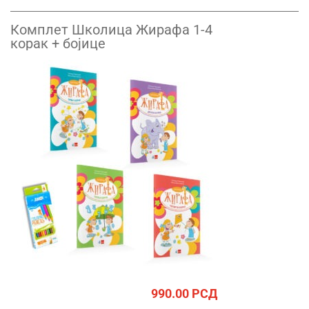
Комплет Школица Жирафа 1-4
корак + бојице
990.00
РСД