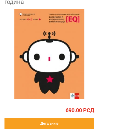
година
690.00
РСД
Детаљније