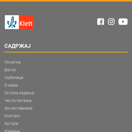
САДРЖАЈ
Почетна
Вести
Уџбеници
О нама
Остала издања
Честа питања
За наставнике
Контакт
Аутори
Издања