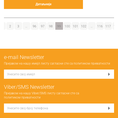
Детаљније
1
2
3
…
96
97
98
99
100
101
102
…
116
117
11
е-mail Newsletter
Пријавом на нашу имејл листу сагласни сте са
политиком приватности
Viber/SMS Newsletter
Пријавом на нашу Viber/SMS листу сагласни сте са
политиком приватности