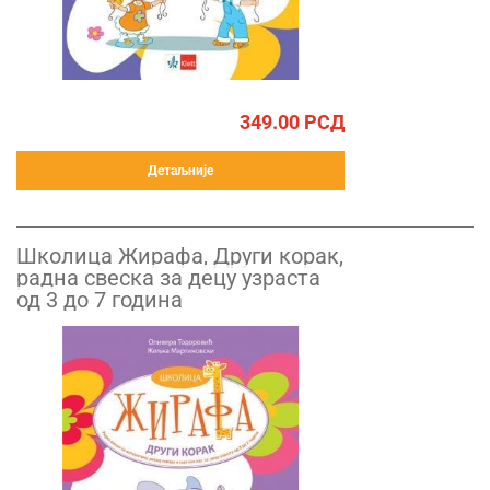
349.00
РСД
Детаљније
Школица Жирафа, Други корак,
радна свеска за децу узраста
од 3 до 7 година