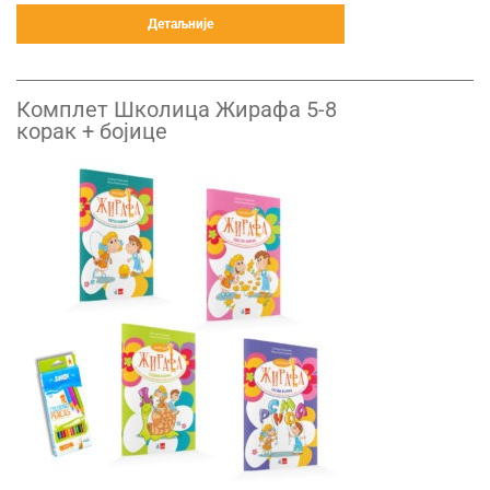
Детаљније
Комплет Школица Жирафа 5-8
корак + бојице