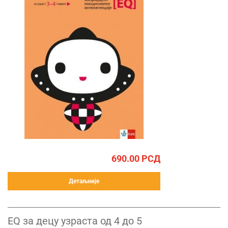
690.00
РСД
Детаљније
ЕQ за децу узраста од 4 до 5