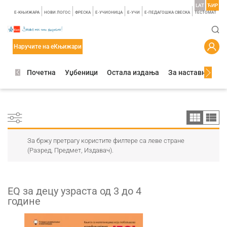
LAT
ЋИР
E-КЊИЖАРА
НОВИ ЛОГОС
ФРЕСКА
E-УЧИОНИЦА
E-УЧИ
Е-ПЕДАГОШКА СВЕСКА
TЕСТОМАТ
Наручите на еКњижари
Почетна
Уџбеници
Остала издања
За наставнике
За бржу претрагу користите филтере са леве стране
(Разред, Предмет, Издавач).
ЕQ за децу узраста од 3 до 4
године