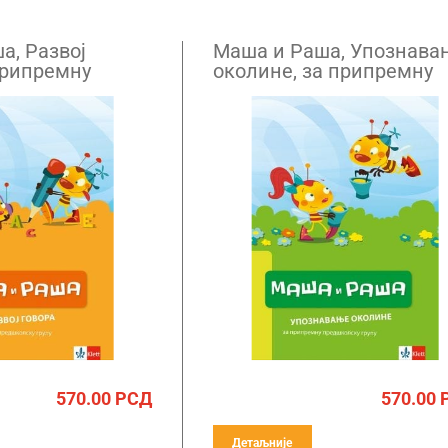
а, Развој
Маша и Раша, Упознава
припремну
околине, за припремну
у групу
предшколску групу
570.00
РСД
570.00
Детаљније