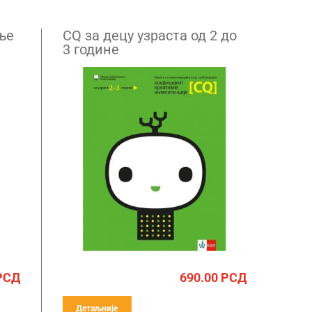
ње
CQ за децу узраста од 2 до
3 године
РСД
690.00
РСД
Детаљније