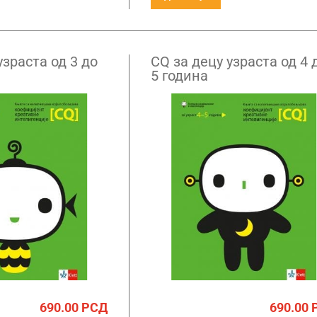
узраста од 3 до
CQ за децу узраста од 4 
5 година
690.00
РСД
690.00