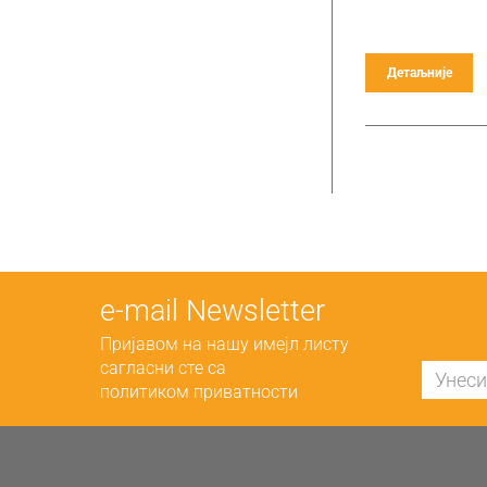
Детаљније
е-mail Newsletter
Пријавом на нашу имејл листу
сагласни сте са
политиком приватности