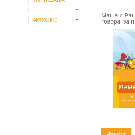
Маша и Раш
АКТУЕЛНО
говора, за 
предшколск
Детаљније