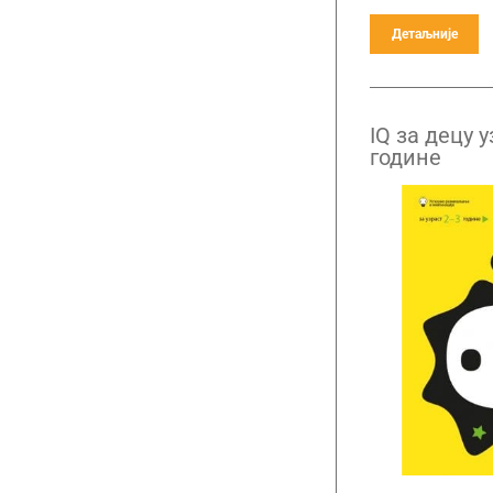
Детаљније
IQ за децу у
године