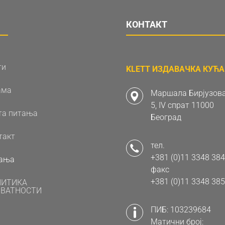
КОНТАКТ
ти
KLETT ИЗДАВАЧКА КУЋА 
ама
Маршала Бирјузова
5, IV спрат 11000
та питања
Београд
такт
тел.
+381 (0)11 3348 384
ања
факс
+381 (0)11 3348 385
ЛИТИКА
ВАТНОСТИ
ПИБ: 103239684
Матични број: