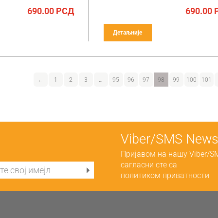
690.00
РСД
690.00
Детаљније
←
1
2
3
…
95
96
97
98
99
100
101
Viber/SMS Newsl
Пријавом на нашу Viber/S
сагласни сте са
политиком приватности