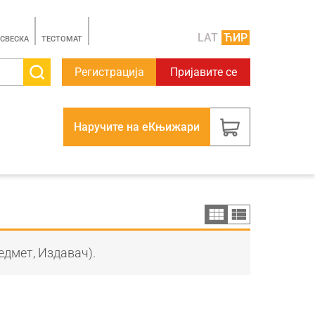
LAT
ЋИР
 СВЕСКА
TЕСТОМАТ
Регистрација
Пријавите се
Наручите на еКњижари
едмет, Издавач).