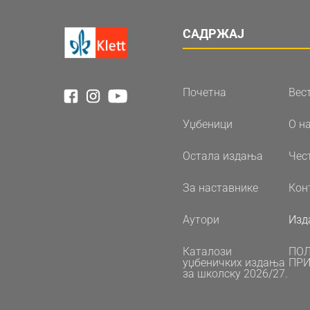
САДРЖАЈ
Почетна
Вес
Уџбеници
О н
Остала издања
Чес
За наставнике
Кон
Аутори
Изд
Каталози
ПО
уџбеничких издања
ПРИ
за школску 2026/27.