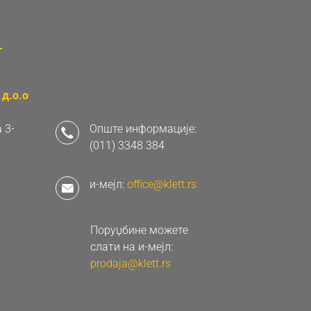
д.о.о
 3-
Опште информације:
(011) 3348 384
и-мејл:
office@klett.rs
Поруџбине можете
слати на и-мејл:
prodaja@klett.rs