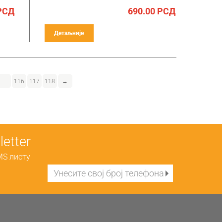
РСД
690.00
РСД
Детаљније
…
116
117
118
→
etter
MS листу