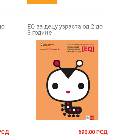
до
EQ за децу узраста од 2 до
3 године
РСД
690.00
РСД