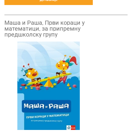
Маша и Раша, Први кораци у
математици, за припремну
предшколску групу