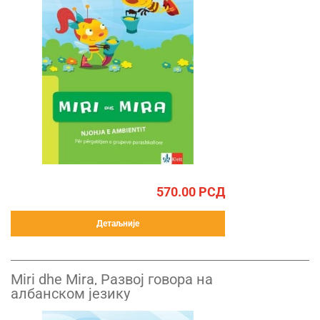
570.00
РСД
Детаљније
Miri dhe Mira, Развој говора на
албанском језику