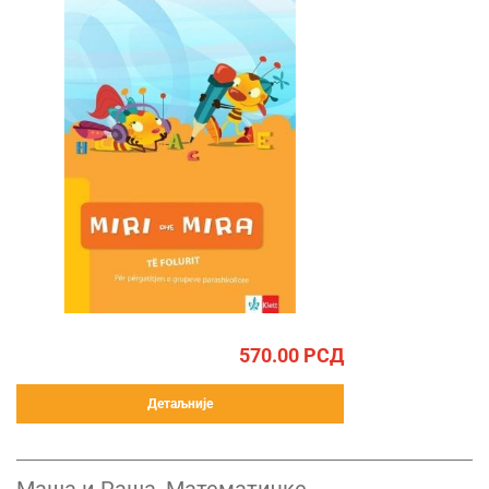
570.00
РСД
Детаљније