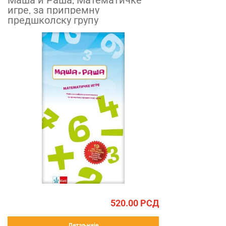
Маша и Раша, Математичке
игре, за припремну
предшколску групу
520.00
РСД
Детаљније