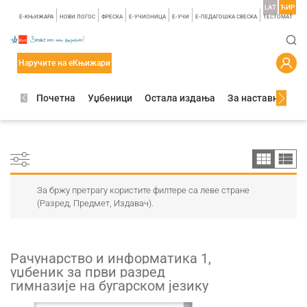
LAT
ЋИР
E-КЊИЖАРА
НОВИ ЛОГОС
ФРЕСКА
E-УЧИОНИЦА
E-УЧИ
Е-ПЕДАГОШКА СВЕСКА
TЕСТОМАТ
Наручите на еКњижари
Почетна
Уџбеници
Остала издања
За наставнике
За бржу претрагу користите филтере са леве стране
(Разред, Предмет, Издавач).
Рачунарство и информатика 1,
уџбеник за први разред
гимназије на бугарском језику