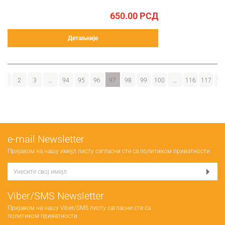
650.00
РСД
Детаљније
1
2
3
…
94
95
96
97
98
99
100
…
116
117
11
е-mail Newsletter
Пријавом на нашу имејл листу сагласни сте са
политиком приватности
Viber/SMS Newsletter
Пријавом на нашу Viber/SMS листу сагласни сте са
политиком приватности