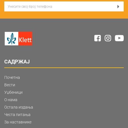
САДРЖАЈ
Почетна
Вести
Уџбеници
О нама
Остала издања
Честа питања
За наставнике