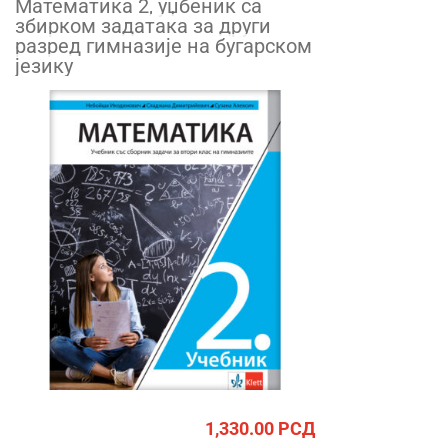
Математика 2, уџбеник са
збирком задатака за други
разред гимназије на бугарском
језику
1,330.00
РСД