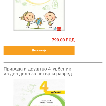
790.00
РСД
Детаљније
Природа и друштво 4, уџбеник
из два дела за четврти разред