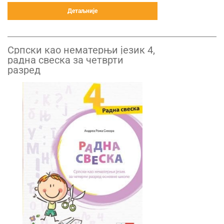
Детаљније
Српски као нематерњи језик 4,
радна свеска за четврти
разред