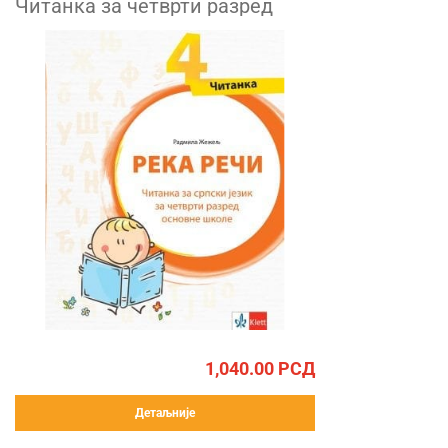
Читанка за четврти разред
1,040.00
РСД
Детаљније