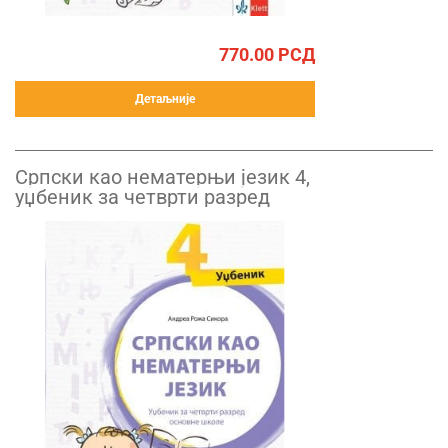
770.00
РСД
Детаљније
Српски као нематерњи језик 4,
уџбеник за четврти разред