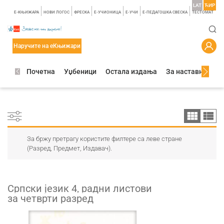
LAT
ЋИР
E-КЊИЖАРА
НОВИ ЛОГОС
ФРЕСКА
E-УЧИОНИЦА
E-УЧИ
Е-ПЕДАГОШКА СВЕСКА
TЕСТОМАТ
Наручите на еКњижари
Почетна
Уџбеници
Остала издања
За наставнике
За бржу претрагу користите филтере са леве стране
(Разред, Предмет, Издавач).
Српски језик 4, радни листови
за четврти разред