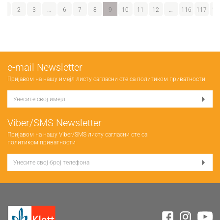
1
2
3
…
6
7
8
9
10
11
12
…
116
117
11
е-mail Newsletter
Пријавом на нашу имејл листу сагласни сте са
политиком приватности
Viber/SMS Newsletter
Пријавом на нашу Viber/SMS листу сагласни сте са
политиком приватности