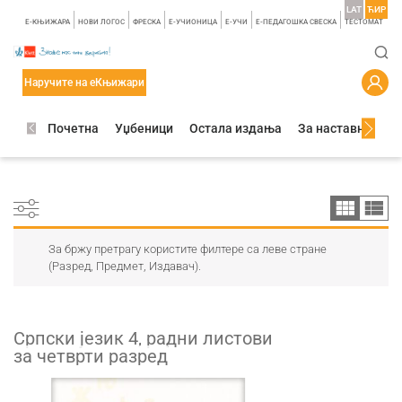
LAT
ЋИР
E-КЊИЖАРА
НОВИ ЛОГОС
ФРЕСКА
E-УЧИОНИЦА
E-УЧИ
Е-ПЕДАГОШКА СВЕСКА
TЕСТОМАТ
Наручите на еКњижари
Почетна
Уџбеници
Остала издања
За наставнике
За бржу претрагу користите филтере са леве стране
(Разред, Предмет, Издавач).
Српски језик 4, радни листови
за четврти разред