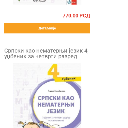
770.00
РСД
Детаљније
Српски као нематерњи језик 4,
уџбеник за четврти разред