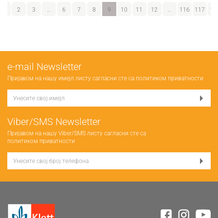
1
2
3
…
6
7
8
9
10
11
12
…
116
117
11
е-mail Newsletter
Пријавом на нашу имејл листу сагласни сте са
политиком приватности
Viber/SMS Newsletter
Пријавом на нашу Viber/SMS листу сагласни сте са
политиком приватности