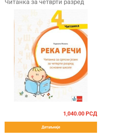
Читанка за четврти разред
1,040.00
РСД
Детаљније