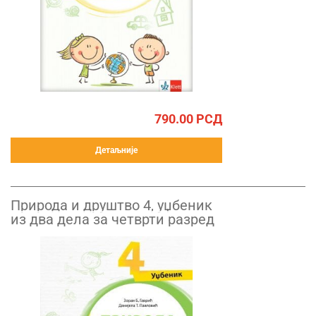
790.00
РСД
Детаљније
Природа и друштво 4, уџбеник
из два дела за четврти разред