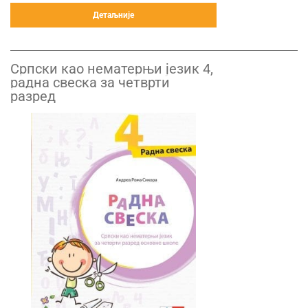
Детаљније
Српски као нематерњи језик 4,
радна свеска за четврти
разред