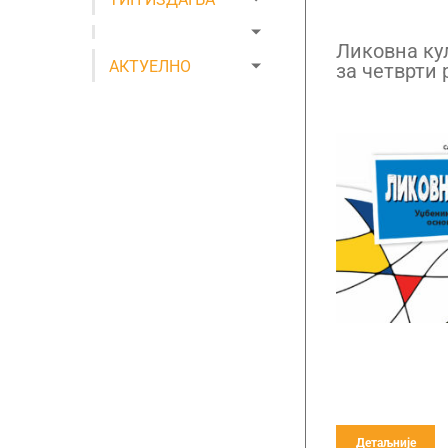
Ликовна кул
АКТУЕЛНО
за четврти 
Детаљније