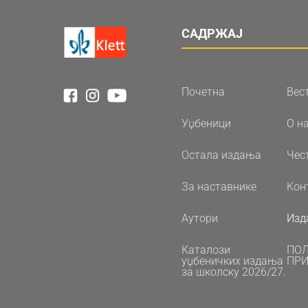
САДРЖАЈ
Почетна
Вес
Уџбеници
О н
Остала издања
Чес
За наставнике
Кон
Аутори
Изд
Каталози
ПО
уџбеничких издања
ПРИ
за школску 2026/27.