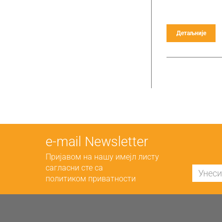
Детаљније
е-mail Newsletter
Пријавом на нашу имејл листу
сагласни сте са
политиком приватности