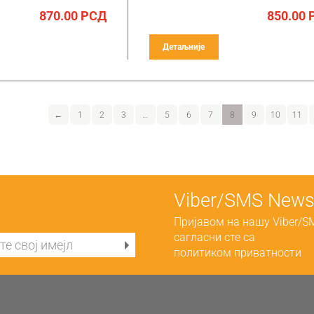
870.00
РСД
850.00
Детаљније
←
1
2
3
…
5
6
7
8
9
10
11
Viber/SMS Newsl
Пријавом на нашу Viber/S
сагласни сте са
политиком приватности