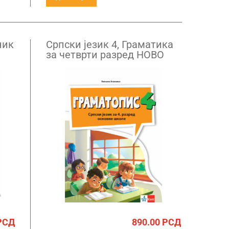
ник
Српски језик 4, Граматика
за четврти разред НОВО
РСД
890.00
РСД