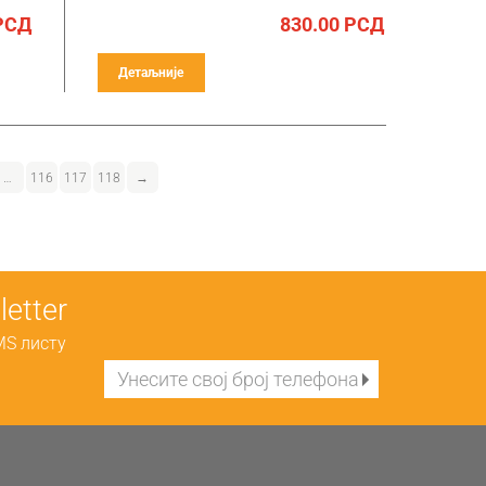
РСД
830.00
РСД
Детаљније
…
116
117
118
→
etter
MS листу