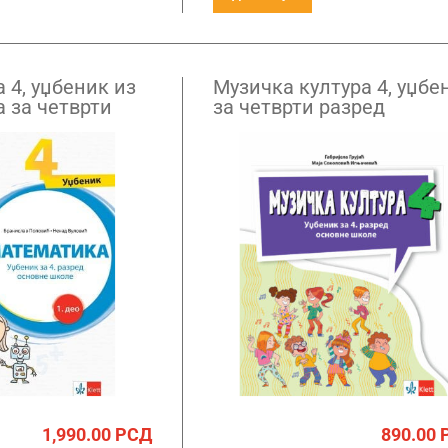
 4, уџбеник из
Музичка култура 4, уџбе
а за четврти
за четврти разред
1,990.00
РСД
890.00