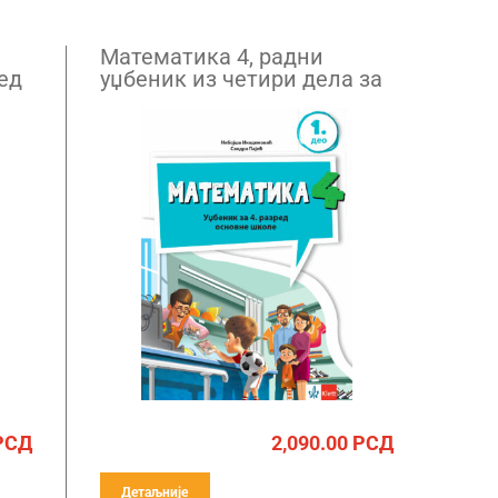
Математика 4, радни
ед
уџбеник из четири дела за
четврти разред НОВО
РСД
2,090.00
РСД
Детаљније