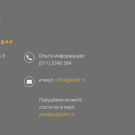
д.о.о
 3-
Опште информације:
(011) 3348 384
и-мејл:
office@klett.rs
Поруџбине можете
слати на и-мејл:
prodaja@klett.rs