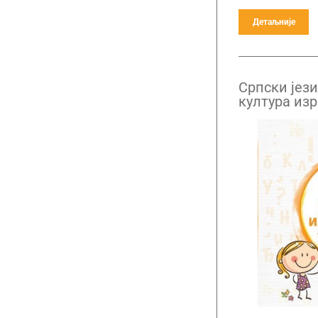
Детаљније
Српски јези
култура из
граматика 
разред