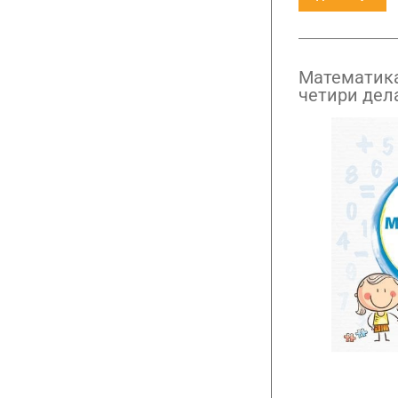
Математика
четири дел
разред