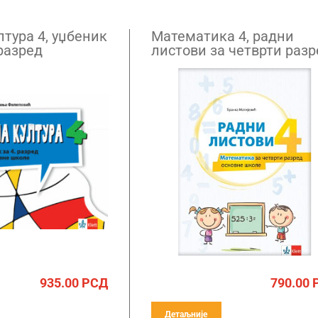
тура 4, уџбеник
Математика 4, радни
разред
листови за четврти разр
935.00
РСД
790.00
Детаљније