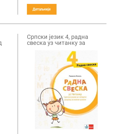
Детаљније
Српски језик 4, радна
д
свеска уз читанку за
четврти разред