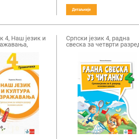
Детаљније
к 4, Наш језик и
Српски језик 4, радна
ражавања,
свеска за четврти разре
за четврти
НОВО