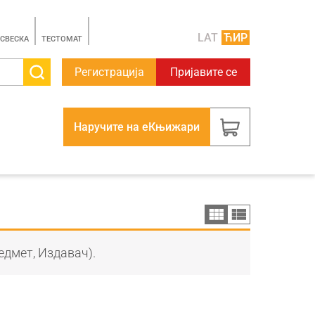
LAT
ЋИР
 СВЕСКА
TЕСТОМАТ
Регистрација
Пријавите се
Наручите на еКњижари
едмет, Издавач).