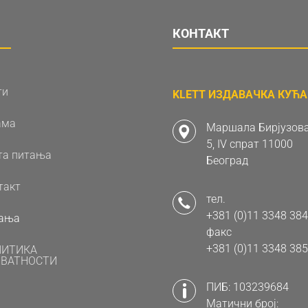
КОНТАКТ
ти
KLETT ИЗДАВАЧКА КУЋА 
ама
Маршала Бирјузова
5, IV спрат 11000
та питања
Београд
такт
тел.
+381 (0)11 3348 384
ања
факс
+381 (0)11 3348 385
ЛИТИКА
ВАТНОСТИ
ПИБ: 103239684
Матични број: