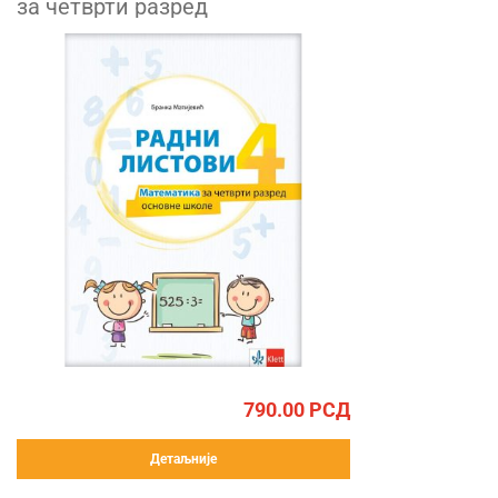
за четврти разред
790.00
РСД
Детаљније