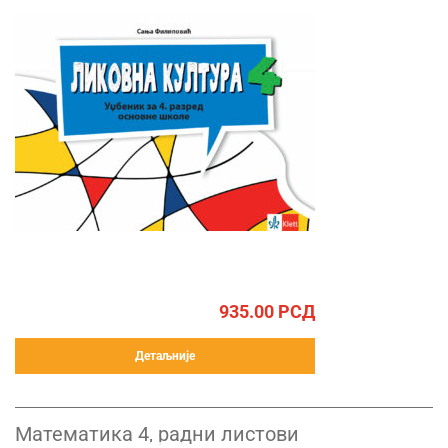
935.00
РСД
Детаљније
Математика 4, радни листови