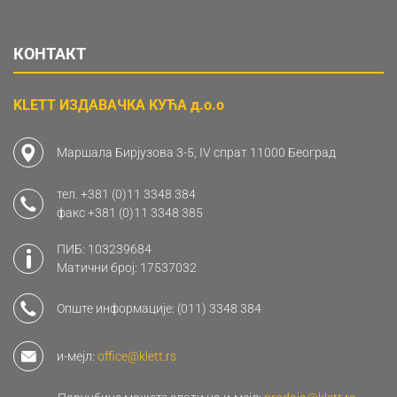
КОНТАКТ
KLETT ИЗДАВАЧКА КУЋА д.о.о
Маршала Бирјузова 3-5, IV спрат 11000 Београд
тел.
+381 (0)11 3348 384
факс
+381 (0)11 3348 385
ПИБ: 103239684
Матични број: 17537032
Опште информације:
(011) 3348 384
и-мејл:
office@klett.rs