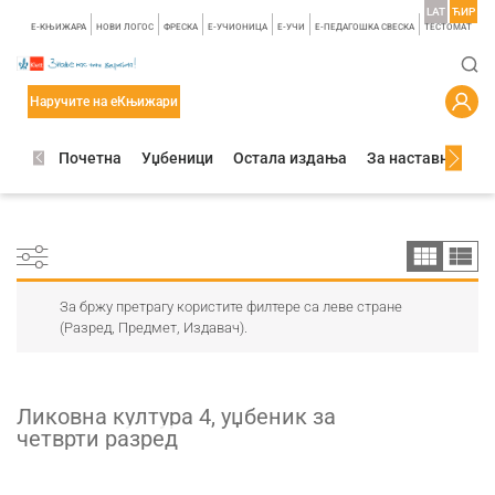
LAT
ЋИР
E-КЊИЖАРА
НОВИ ЛОГОС
ФРЕСКА
E-УЧИОНИЦА
E-УЧИ
Е-ПЕДАГОШКА СВЕСКА
TЕСТОМАТ
Наручите на еКњижари
Почетна
Уџбеници
Остала издања
За наставнике
За бржу претрагу користите филтере са леве стране
(Разред, Предмет, Издавач).
Ликовна култура 4, уџбеник за
четврти разред