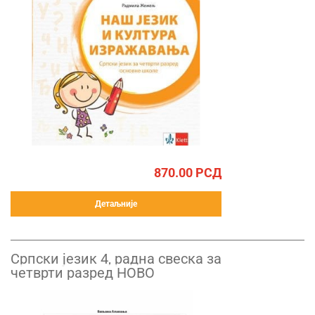
870.00
РСД
Детаљније
Српски језик 4, радна свеска за
четврти разред НОВО