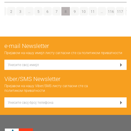
1
2
3
…
5
6
7
8
9
10
11
…
116
117
11
е-mail Newsletter
Пријавом на нашу имејл листу сагласни сте са
политиком приватности
Viber/SMS Newsletter
Пријавом на нашу Viber/SMS листу сагласни сте са
политиком приватности