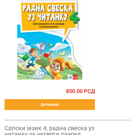
850.00
РСД
Детаљније
Српски језик 4, радна свеска уз
читанку за четврти разред