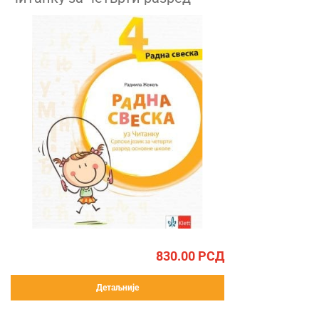
830.00
РСД
Детаљније