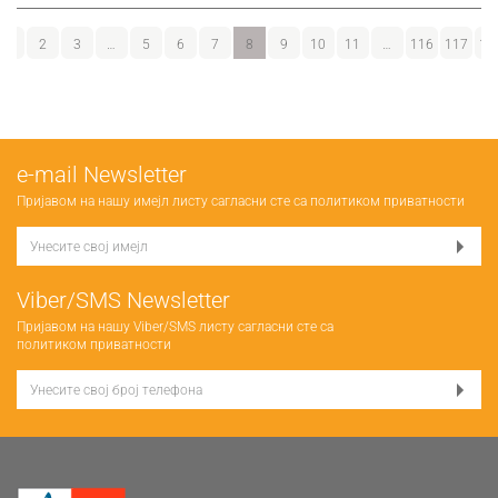
1
2
3
…
5
6
7
8
9
10
11
…
116
117
11
е-mail Newsletter
Пријавом на нашу имејл листу сагласни сте са
политиком приватности
Viber/SMS Newsletter
Пријавом на нашу Viber/SMS листу сагласни сте са
политиком приватности