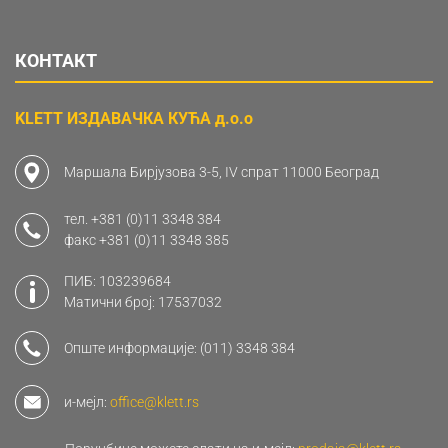
КОНТАКТ
KLETT ИЗДАВАЧКА КУЋА д.о.о
Маршала Бирјузова 3-5, IV спрат 11000 Београд
тел.
+381 (0)11 3348 384
факс
+381 (0)11 3348 385
ПИБ: 103239684
Матични број: 17537032
Опште информације:
(011) 3348 384
и-мејл:
office@klett.rs