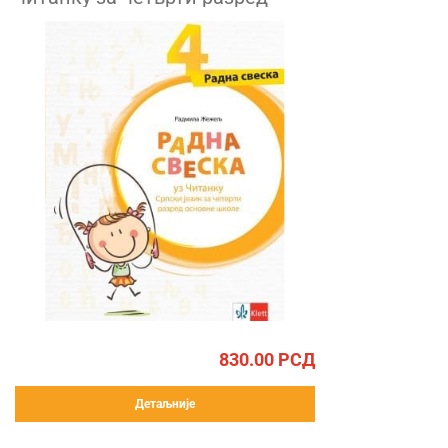
830.00
РСД
Детаљније