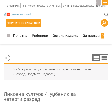
LAT
ЋИР
E-КЊИЖАРА
НОВИ ЛОГОС
ФРЕСКА
E-УЧИОНИЦА
E-УЧИ
Е-ПЕДАГОШКА СВЕСКА
TЕСТОМАТ
Наручите на еКњижари
Почетна
Уџбеници
Остала издања
За наставнике
За бржу претрагу користите филтере са леве стране
(Разред, Предмет, Издавач).
Ликовна култура 4, уџбеник за
четврти разред