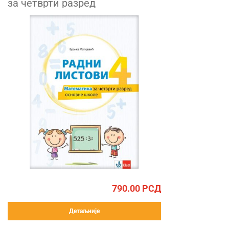
за четврти разред
790.00
РСД
Детаљније