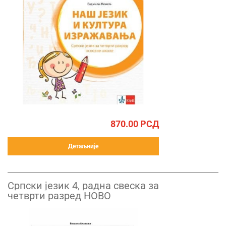
870.00
РСД
Детаљније
Српски језик 4, радна свеска за
четврти разред НОВО