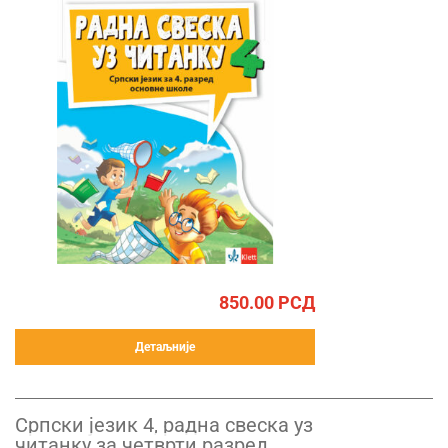
850.00
РСД
Детаљније
Српски језик 4, радна свеска уз
читанку за четврти разред