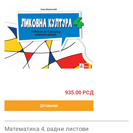
935.00
РСД
Детаљније
Математика 4, радни листови