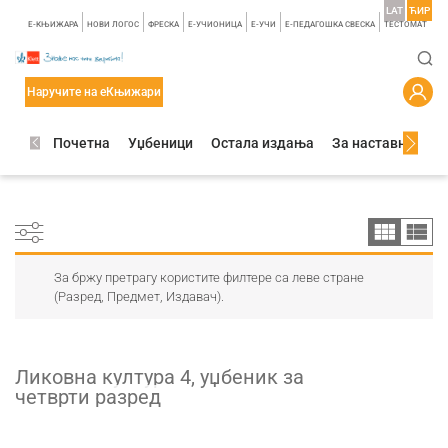
LAT
ЋИР
E-КЊИЖАРА
НОВИ ЛОГОС
ФРЕСКА
E-УЧИОНИЦА
E-УЧИ
Е-ПЕДАГОШКА СВЕСКА
TЕСТОМАТ
Наручите на еКњижари
Почетна
Уџбеници
Остала издања
За наставнике
За бржу претрагу користите филтере са леве стране
(Разред, Предмет, Издавач).
Ликовна култура 4, уџбеник за
четврти разред