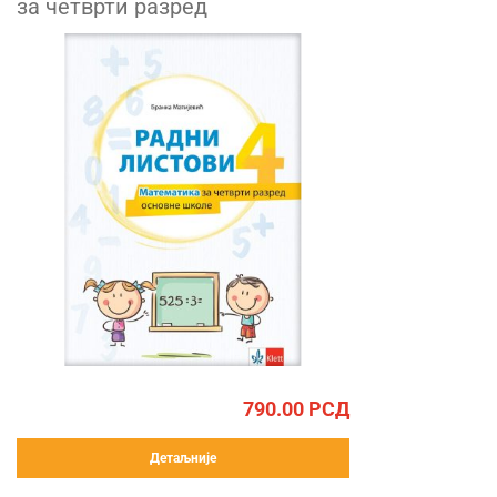
за четврти разред
790.00
РСД
Детаљније