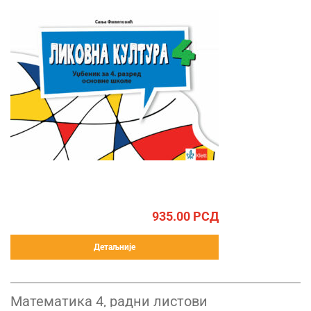
935.00
РСД
Детаљније
Математика 4, радни листови