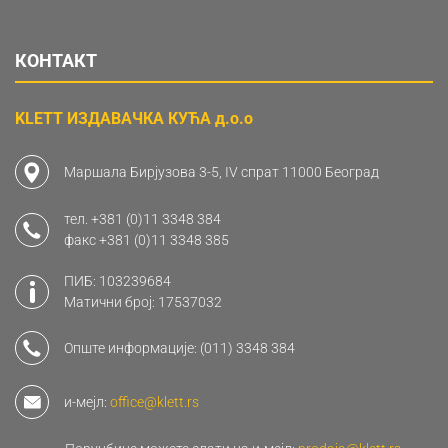
КОНТАКТ
KLETT ИЗДАВАЧКА КУЋА д.о.о
Маршала Бирјузова 3-5, IV спрат 11000 Београд
тел.
+381 (0)11 3348 384
факс
+381 (0)11 3348 385
ПИБ: 103239684
Матични број: 17537032
Опште информације:
(011) 3348 384
и-мејл:
office@klett.rs