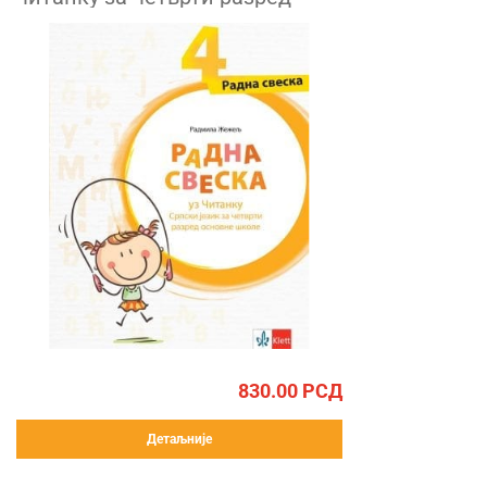
830.00
РСД
Детаљније