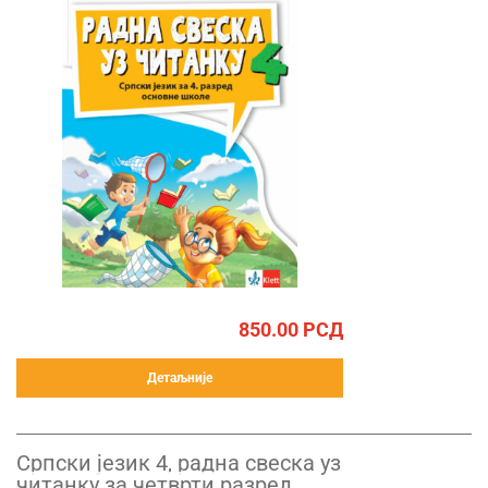
850.00
РСД
Детаљније
Српски језик 4, радна свеска уз
читанку за четврти разред