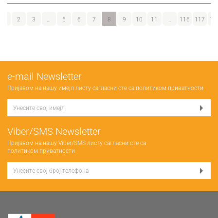
1
2
3
…
5
6
7
8
9
10
11
…
116
117
11
е-mail Newsletter
Пријавом на нашу имејл листу сагласни сте са
политиком приватности
Viber/SMS Newsletter
Пријавом на нашу Viber/SMS листу сагласни сте са
политиком приватности