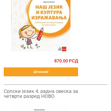
870.00
РСД
Детаљније
Српски језик 4, радна свеска за
четврти разред НОВО