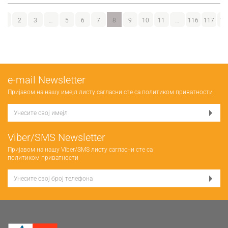
1
2
3
…
5
6
7
8
9
10
11
…
116
117
11
е-mail Newsletter
Пријавом на нашу имејл листу сагласни сте са
политиком приватности
Viber/SMS Newsletter
Пријавом на нашу Viber/SMS листу сагласни сте са
политиком приватности