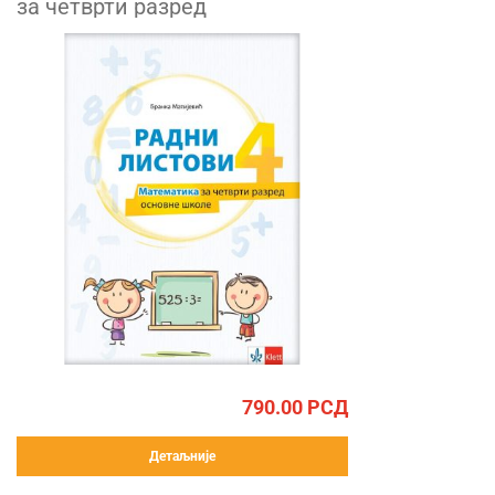
за четврти разред
790.00
РСД
Детаљније