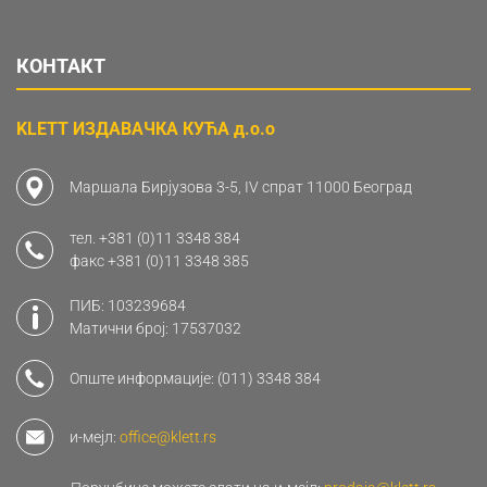
КОНТАКТ
KLETT ИЗДАВАЧКА КУЋА д.о.о
Маршала Бирјузова 3-5, IV спрат 11000 Београд
тел.
+381 (0)11 3348 384
факс
+381 (0)11 3348 385
ПИБ: 103239684
Матични број: 17537032
Опште информације:
(011) 3348 384
и-мејл:
office@klett.rs