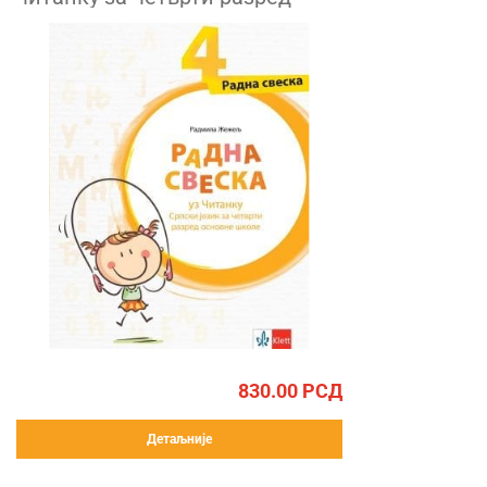
830.00
РСД
Детаљније