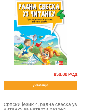
850.00
РСД
Детаљније
Српски језик 4, радна свеска уз
читанку за четврти разред