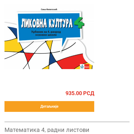
935.00
РСД
Детаљније
Математика 4, радни листови