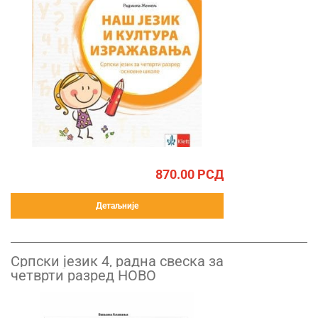
870.00
РСД
Детаљније
Српски језик 4, радна свеска за
четврти разред НОВО