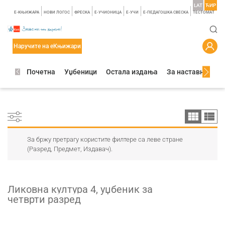
LAT
ЋИР
E-КЊИЖАРА
НОВИ ЛОГОС
ФРЕСКА
E-УЧИОНИЦА
E-УЧИ
Е-ПЕДАГОШКА СВЕСКА
TЕСТОМАТ
Наручите на еКњижари
Почетна
Уџбеници
Остала издања
За наставнике
За бржу претрагу користите филтере са леве стране
(Разред, Предмет, Издавач).
Ликовна култура 4, уџбеник за
четврти разред