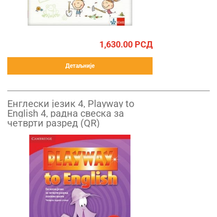
1,630.00
РСД
Детаљније
Енглески језик 4, Playway to
English 4, радна свеска за
четврти разред (QR)