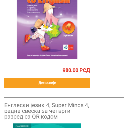
980.00
РСД
Детаљније
Енглески језик 4, Super Minds 4,
радна свеска за четврти
разред са QR кодом