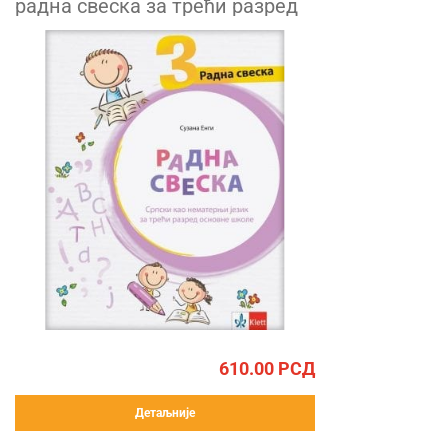
радна свеска за трећи разред
610.00
РСД
Детаљније