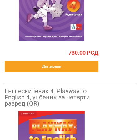
730.00
РСД
Детаљније
Енглески језик 4, Playway to
English 4, уџбеник за четврти
разред (QR)