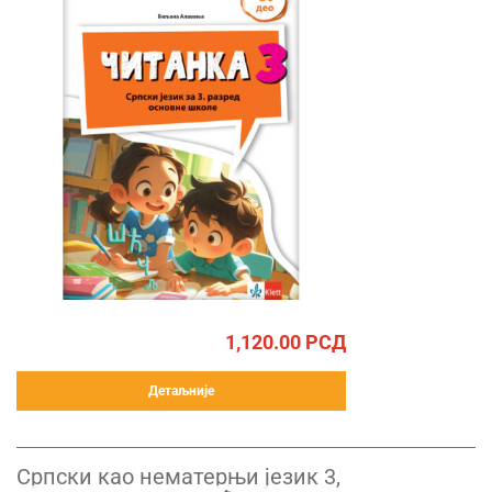
1,120.00
РСД
Детаљније
Српски као нематерњи језик 3,