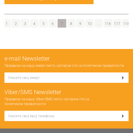
1
2
3
4
5
6
7
8
9
10
…
116
117
118
е-mail Newsletter
Пријавом на нашу имејл листу сагласни сте са
политиком приватности
Viber/SMS Newsletter
Пријавом на нашу Viber/SMS листу сагласни сте са
политиком приватности