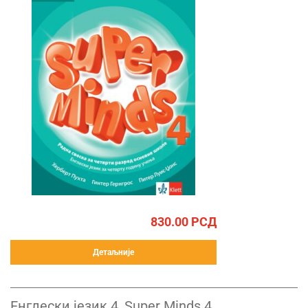
830.00
РСД
Детаљније
Енглески језик 4, Super Minds 4,