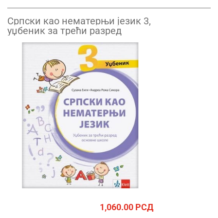
Српски као нематерњи језик 3,
уџбеник за трећи разред
1,060.00
РСД