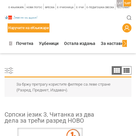
LAT
ЋИР
E-КЊИЖАРА
НОВИ ЛОГОС
ФРЕСКА
E-УЧИОНИЦА
E-УЧИ
Е-ПЕДАГОШКА СВЕСКА
TЕСТОМАТ
Наручите на еКњижари
Почетна
Уџбеници
Остала издања
За наставнике
За бржу претрагу користите филтере са леве стране
(Разред, Предмет, Издавач).
Српски језик 3, Читанка из два
дела за трећи разред НОВО