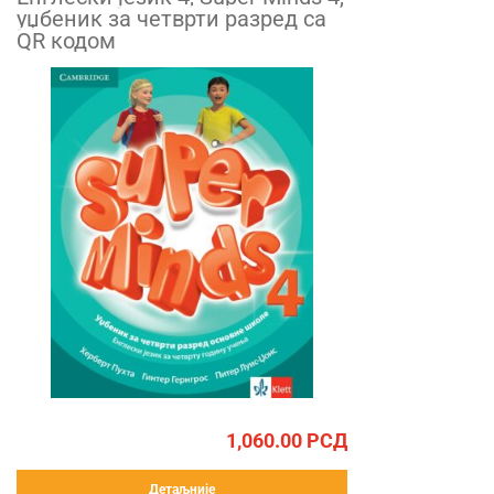
уџбеник за четврти разред са
QR кодом
1,060.00
РСД
Детаљније