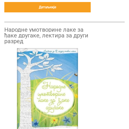
Детаљније
Народне умотворине лаке за
ђаке другаке, лектира за други
разред