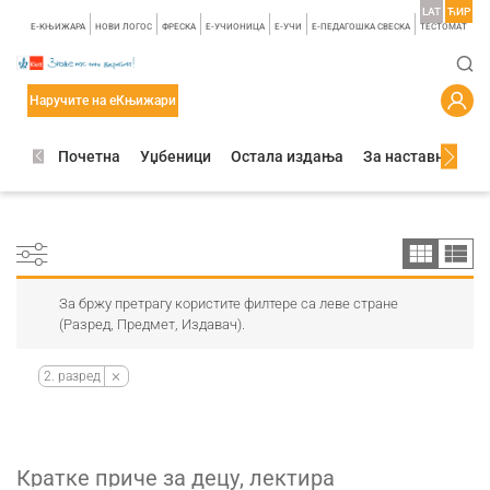
LAT
ЋИР
E-КЊИЖАРА
НОВИ ЛОГОС
ФРЕСКА
E-УЧИОНИЦА
E-УЧИ
Е-ПЕДАГОШКА СВЕСКА
TЕСТОМАТ
Наручите на еКњижари
Почетна
Уџбеници
Остала издања
За наставнике
За бржу претрагу користите филтере са леве стране
(Разред, Предмет, Издавач).
2. разред
Кратке приче за децу, лектира