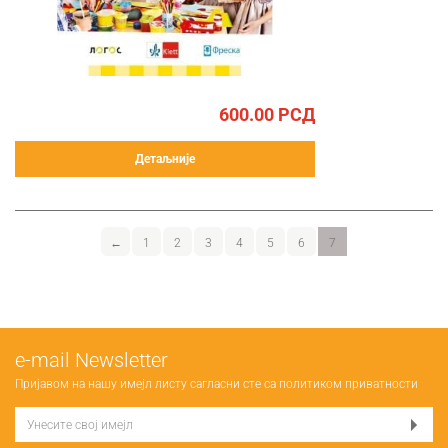
600.00
РСД
Детаљније
←
1
2
3
4
5
6
7
е-mail Newsletter
Пријавом на нашу имејл листу сагласни сте са
политиком приватности