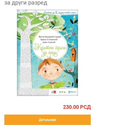
за други разред
230.00
РСД
Детаљније