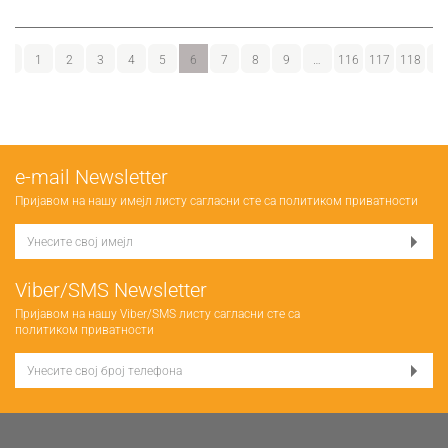
←
1
2
3
4
5
6
7
8
9
…
116
117
118
→
е-mail Newsletter
Пријавом на нашу имејл листу сагласни сте са
политиком приватности
Viber/SMS Newsletter
Пријавом на нашу Viber/SMS листу сагласни сте са
политиком приватности