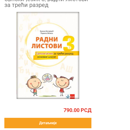
за трећи разред
790.00
РСД
Детаљније