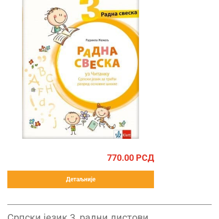
770.00
РСД
Детаљније
Српски језик 3, радни листови