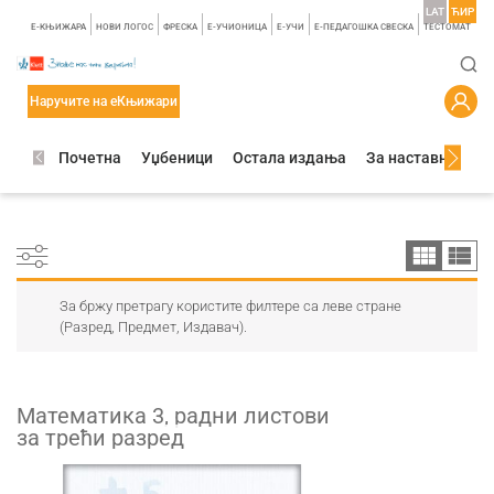
LAT
ЋИР
E-КЊИЖАРА
НОВИ ЛОГОС
ФРЕСКА
E-УЧИОНИЦА
E-УЧИ
Е-ПЕДАГОШКА СВЕСКА
TЕСТОМАТ
Наручите на еКњижари
Почетна
Уџбеници
Остала издања
За наставнике
За бржу претрагу користите филтере са леве стране
(Разред, Предмет, Издавач).
Математика 3, радни листови
за трећи разред