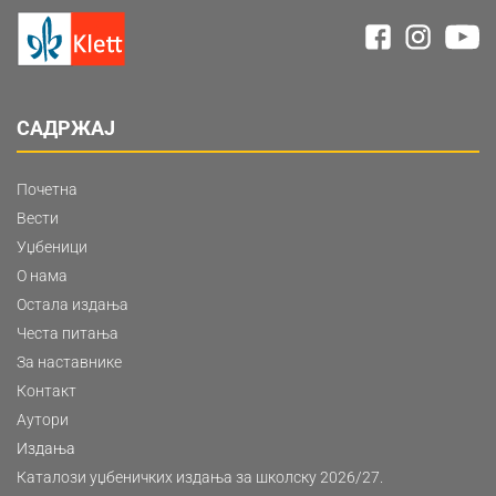
САДРЖАЈ
Почетна
Вести
Уџбеници
О нама
Остала издања
Честа питања
За наставнике
Контакт
Аутори
Издања
Каталози уџбеничких издања за школску 2026/27.