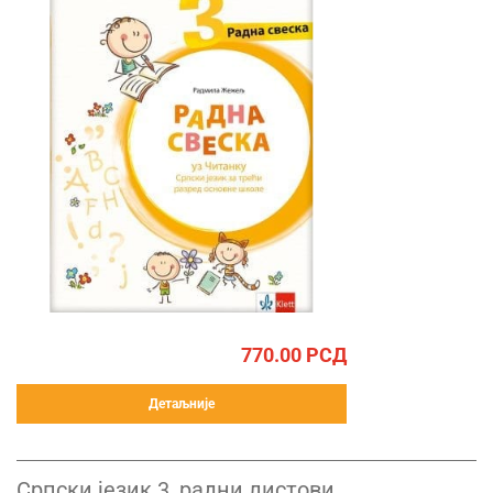
770.00
РСД
Детаљније
Српски језик 3, радни листови