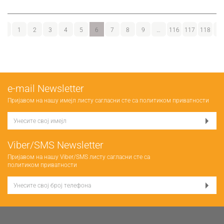
←
1
2
3
4
5
6
7
8
9
…
116
117
118
→
е-mail Newsletter
Пријавом на нашу имејл листу сагласни сте са
политиком приватности
Viber/SMS Newsletter
Пријавом на нашу Viber/SMS листу сагласни сте са
политиком приватности