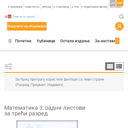
LAT
ЋИР
E-КЊИЖАРА
НОВИ ЛОГОС
ФРЕСКА
E-УЧИОНИЦА
E-УЧИ
Е-ПЕДАГОШКА СВЕСКА
TЕСТОМАТ
Наручите на еКњижари
Почетна
Уџбеници
Остала издања
За наставнике
За бржу претрагу користите филтере са леве стране
(Разред, Предмет, Издавач).
Математика 3, радни листови
за трећи разред