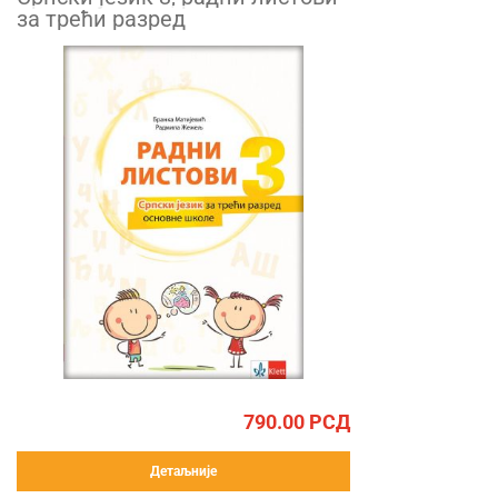
за трећи разред
790.00
РСД
Детаљније