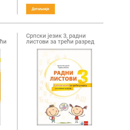
Детаљније
Српски језик 3, радни
ећи
листови за трећи разред