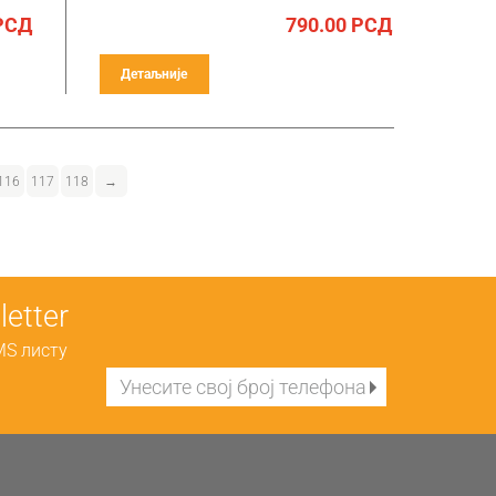
РСД
790.00
РСД
Детаљније
116
117
118
→
etter
MS листу