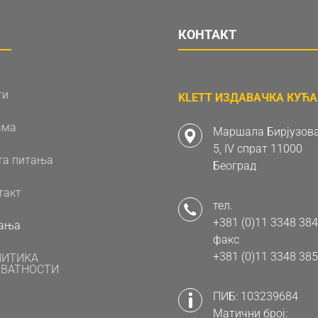
КОНТАКТ
ти
KLETT ИЗДАВАЧКА КУЋА 
ама
Маршала Бирјузова
5, IV спрат 11000
та питања
Београд
такт
тел.
+381 (0)11 3348 384
ања
факс
+381 (0)11 3348 385
ЛИТИКА
ВАТНОСТИ
ПИБ: 103239684
Матични број: