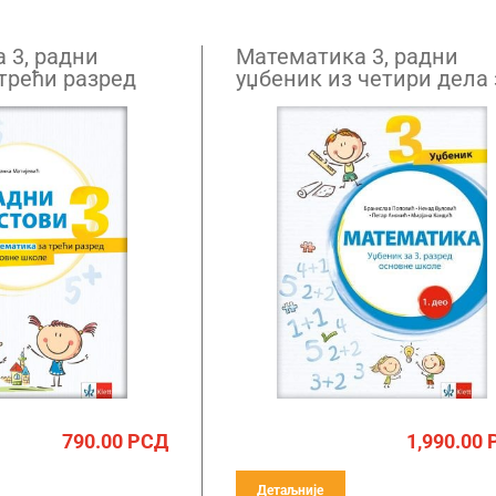
 3, радни
Математика 3, радни
 трећи разред
уџбеник из четири дела 
трећи разред
790.00
РСД
1,990.00
Детаљније