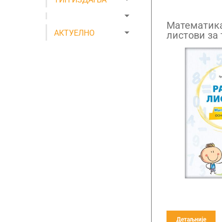
Математика
АКТУЕЛНО
листови за
Детаљније