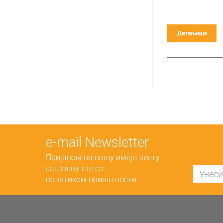
Детаљније
е-mail Newsletter
Пријавом на нашу имејл листу
сагласни сте са
политиком приватности