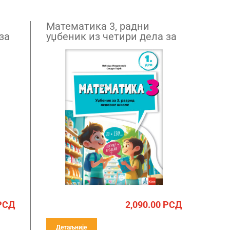
Математика 3, радни
за
уџбеник из четири дела за
трећи разред НОВО
РСД
2,090.00
РСД
Детаљније