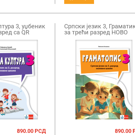
тура 3, уџбеник
Српски језик 3, Грамати
зред са QR
за трећи разред НОВО
890.00
РСД
890.00