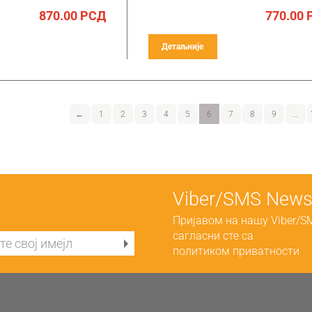
870.00
РСД
770.00
Детаљније
←
1
2
3
4
5
6
7
8
9
…
Viber/SMS Newsl
Пријавом на нашу Viber/S
сагласни сте са
политиком приватности