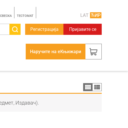
LAT
ЋИР
 СВЕСКА
TЕСТОМАТ
Регистрација
Пријавите се
Наручите на еКњижари
едмет, Издавач).