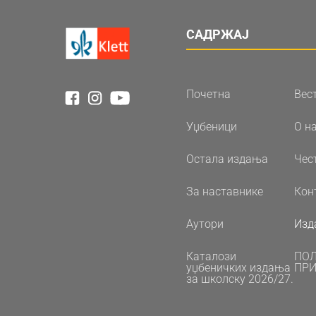
САДРЖАЈ
Почетна
Вес
Уџбеници
О н
Остала издања
Чес
За наставнике
Кон
Аутори
Изд
Каталози
ПО
уџбеничких издања
ПРИ
за школску 2026/27.