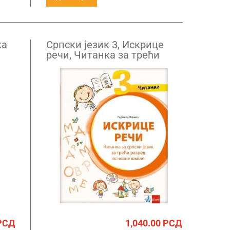
ка
Српски језик 3, Искрице
речи, Читанка за трећи
разред
РСД
1,040.00
РСД