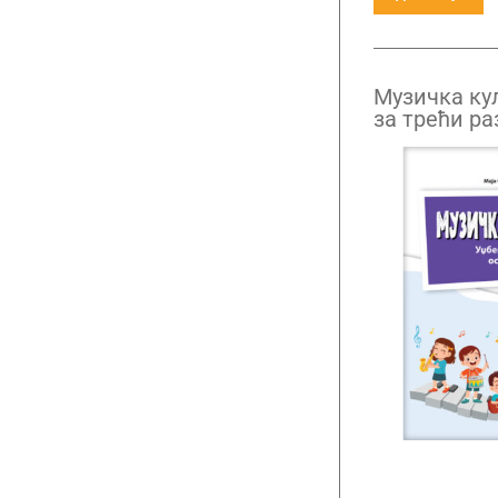
Музичка кул
за трећи ра
кодом