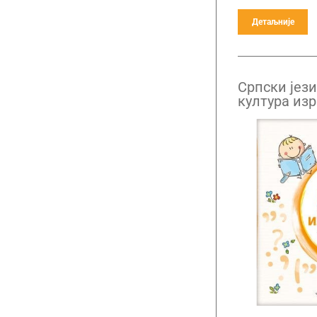
Детаљније
Српски јези
култура из
Граматика 