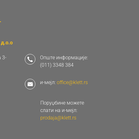
д.о.о
 3-
Опште информације:
(011) 3348 384
и-мејл:
office@klett.rs
Поруџбине можете
слати на и-мејл:
prodaja@klett.rs