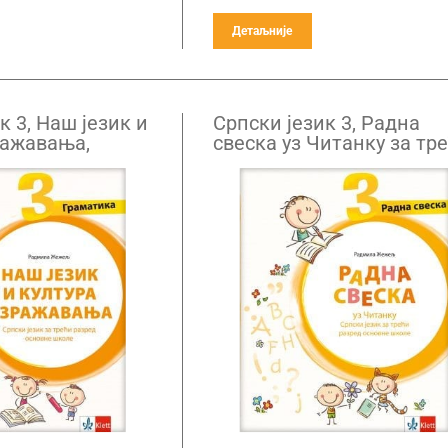
Детаљније
к 3, Наш језик и
Српски језик 3, Радна
ражавања,
свеска уз Читанку за тр
за трећи разред
разред