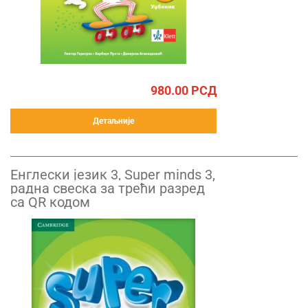
980.00
РСД
Детаљније
Енглески језик 3, Super minds 3,
радна свеска за трећи разред
са QR кодом