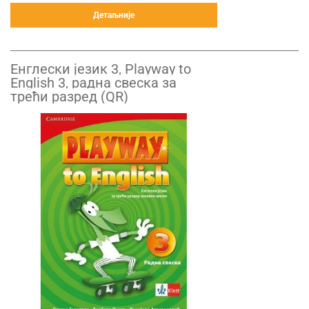
Детаљније
Енглески језик 3, Playway to
English 3, радна свеска за
трећи разред (QR)