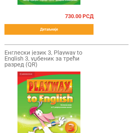
730.00
РСД
Детаљније
Енглески језик 3, Playway to
English 3, уџбеник за трећи
разред (QR)