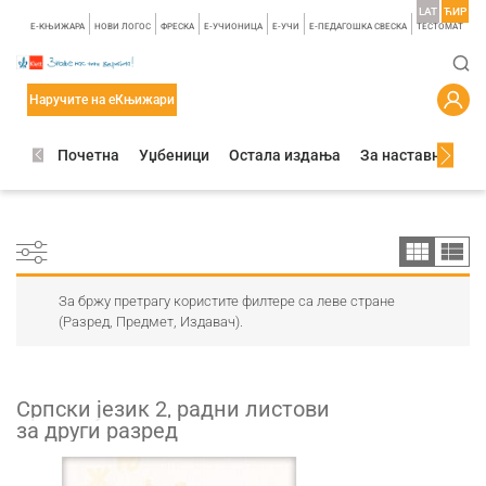
LAT
ЋИР
E-КЊИЖАРА
НОВИ ЛОГОС
ФРЕСКА
E-УЧИОНИЦА
E-УЧИ
Е-ПЕДАГОШКА СВЕСКА
TЕСТОМАТ
Наручите на еКњижари
Почетна
Уџбеници
Остала издања
За наставнике
За бржу претрагу користите филтере са леве стране
(Разред, Предмет, Издавач).
Српски језик 2, радни листови
за други разред