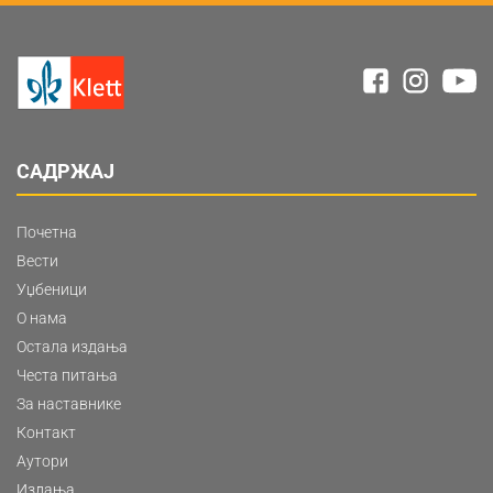
САДРЖАЈ
Почетна
Вести
Уџбеници
О нама
Остала издања
Честа питања
За наставнике
Контакт
Аутори
Издања