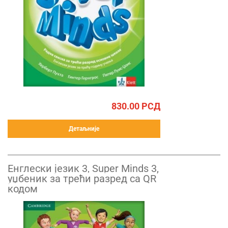
830.00
РСД
Детаљније
Енглески језик 3, Super Minds 3,
уџбеник за трећи разред са QR
кодом