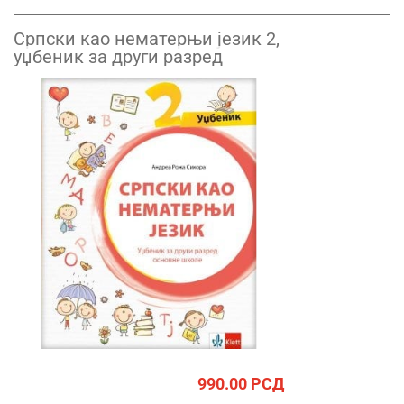
Српски као нематерњи језик 2,
уџбеник за други разред
990.00
РСД