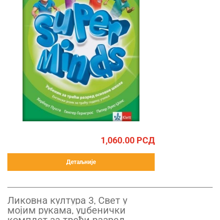
1,060.00
РСД
Детаљније
Ликовна култура 3, Свет у
мојим рукама, уџбенички