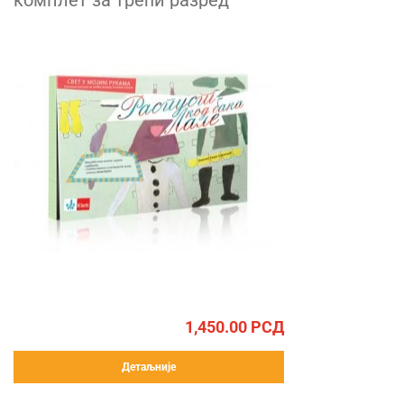
комплет за трећи разред
1,450.00
РСД
Детаљније