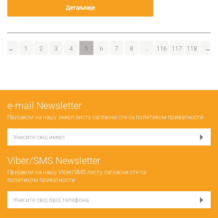
Детаљније
←
1
2
3
4
5
6
7
8
…
116
117
118
→
е-mail Newsletter
Пријавом на нашу имејл листу сагласни сте са
политиком приватности
Viber/SMS Newsletter
Пријавом на нашу Viber/SMS листу сагласни сте са
политиком приватности