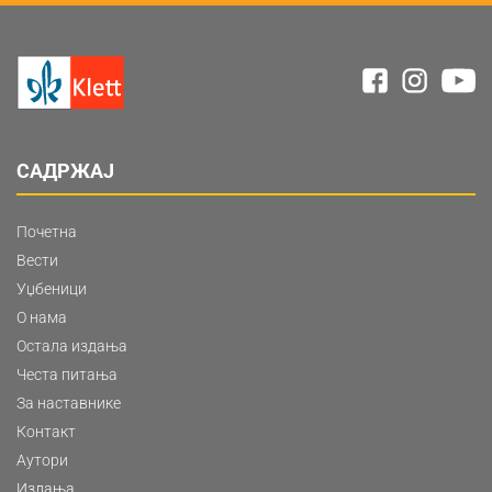
САДРЖАЈ
Почетна
Вести
Уџбеници
О нама
Остала издања
Честа питања
За наставнике
Контакт
Аутори
Издања