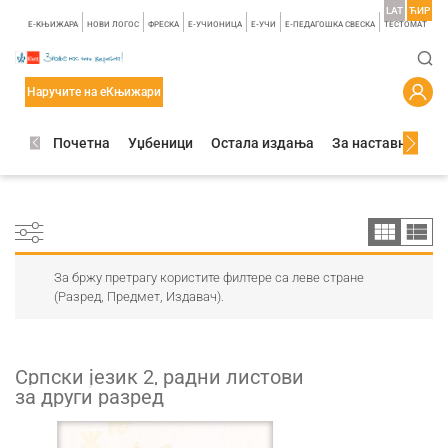
LAT
ЋИР
E-КЊИЖАРА
НОВИ ЛОГОС
ФРЕСКА
E-УЧИОНИЦА
E-УЧИ
Е-ПЕДАГОШКА СВЕСКА
TЕСТОМАТ
Наручите на еКњижари
Почетна
Уџбеници
Остала издања
За наставнике
За бржу претрагу користите филтере са леве стране
(Разред, Предмет, Издавач).
Српски језик 2, радни листови
за други разред