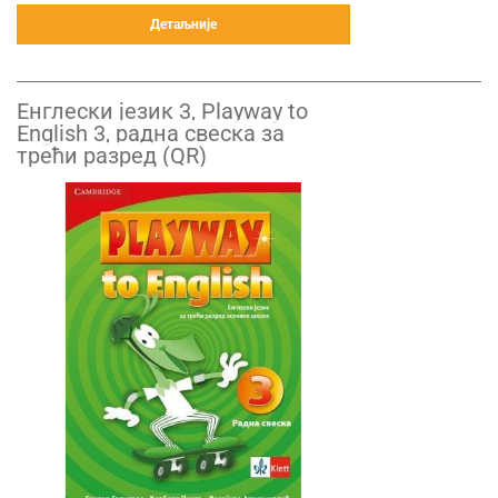
Детаљније
Енглески језик 3, Playway to
English 3, радна свеска за
трећи разред (QR)