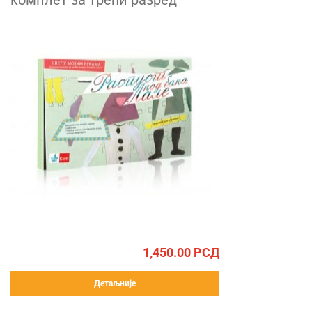
комплет за трећи разред
1,450.00
РСД
Детаљније