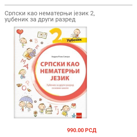
Српски као нематерњи језик 2,
уџбеник за други разред
990.00
РСД