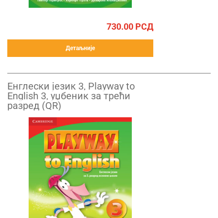
730.00
РСД
Детаљније
Енглески језик 3, Playway to
English 3, уџбеник за трећи
разред (QR)