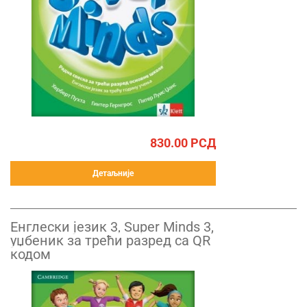
830.00
РСД
Детаљније
Енглески језик 3, Super Minds 3,
уџбеник за трећи разред са QR
кодом