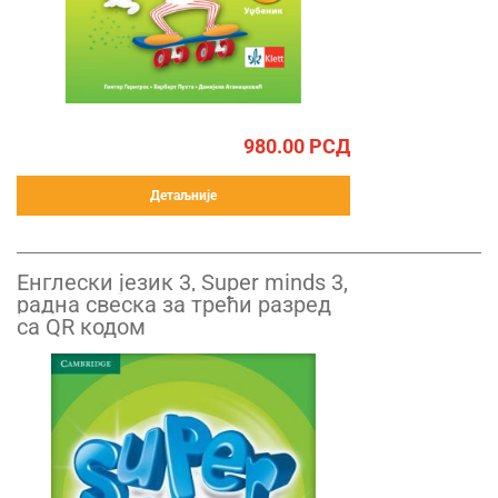
980.00
РСД
Детаљније
Енглески језик 3, Super minds 3,
радна свеска за трећи разред
са QR кодом