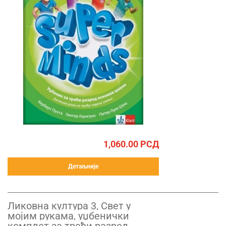
1,060.00
РСД
Детаљније
Ликовна култура 3, Свет у
мојим рукама, уџбенички