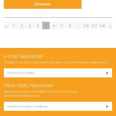
Детаљније
←
1
2
3
4
5
6
7
8
…
116
117
118
→
е-mail Newsletter
Пријавом на нашу имејл листу сагласни сте са
политиком приватности
Viber/SMS Newsletter
Пријавом на нашу Viber/SMS листу сагласни сте са
политиком приватности