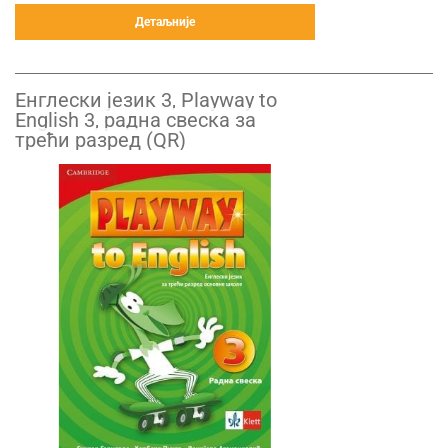
Детаљније
Енглески језик 3, Playway to
English 3, радна свеска за
трећи разред (QR)