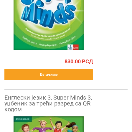
830.00
РСД
Детаљније
Енглески језик 3, Super Minds 3,
уџбеник за трећи разред са QR
кодом