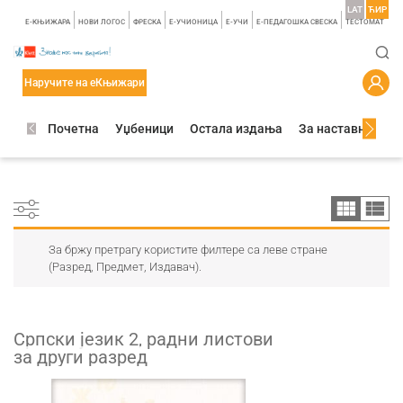
LAT
ЋИР
E-КЊИЖАРА
НОВИ ЛОГОС
ФРЕСКА
E-УЧИОНИЦА
E-УЧИ
Е-ПЕДАГОШКА СВЕСКА
TЕСТОМАТ
Наручите на еКњижари
Почетна
Уџбеници
Остала издања
За наставнике
За бржу претрагу користите филтере са леве стране
(Разред, Предмет, Издавач).
Српски језик 2, радни листови
за други разред