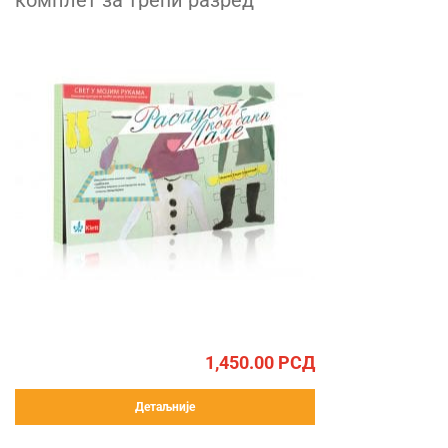
комплет за трећи разред
1,450.00
РСД
Детаљније