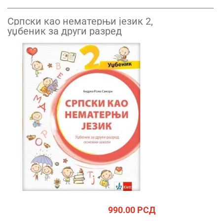
Српски као нематерњи језик 2,
уџбеник за други разред
990.00
РСД