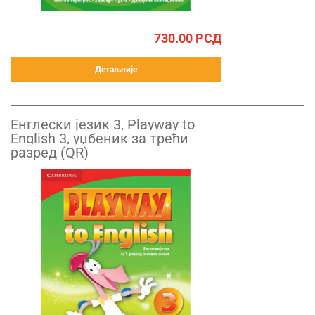
730.00
РСД
Детаљније
Енглески језик 3, Playway to
English 3, уџбеник за трећи
разред (QR)