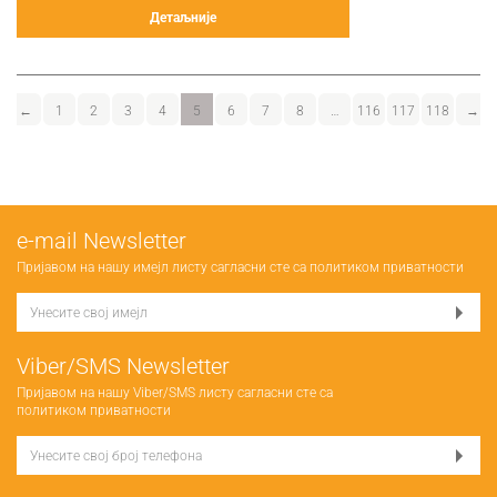
Детаљније
←
1
2
3
4
5
6
7
8
…
116
117
118
→
е-mail Newsletter
Пријавом на нашу имејл листу сагласни сте са
политиком приватности
Viber/SMS Newsletter
Пријавом на нашу Viber/SMS листу сагласни сте са
политиком приватности