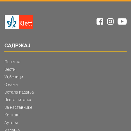
САДРЖАЈ
Почетна
Вести
Уџбеници
О нама
Остала издања
Честа питања
За наставнике
Контакт
Аутори
Издања