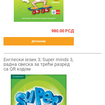
980.00
РСД
Детаљније
Енглески језик 3, Super minds 3,
радна свеска за трећи разред
са QR кодом