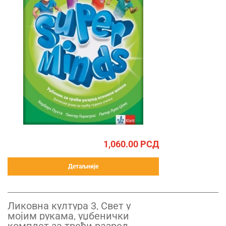
1,060.00
РСД
Детаљније
Ликовна култура 3, Свет у
мојим рукама, уџбенички