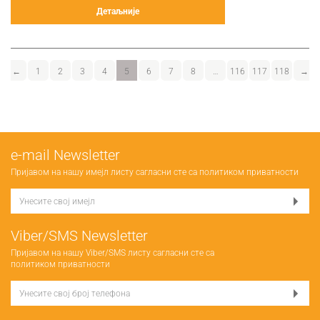
Детаљније
←
1
2
3
4
5
6
7
8
…
116
117
118
→
е-mail Newsletter
Пријавом на нашу имејл листу сагласни сте са
политиком приватности
Viber/SMS Newsletter
Пријавом на нашу Viber/SMS листу сагласни сте са
политиком приватности