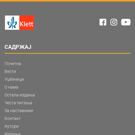
САДРЖАЈ
Почетна
Вести
Уџбеници
О нама
Остала издања
Честа питања
За наставнике
Контакт
Аутори
Издања