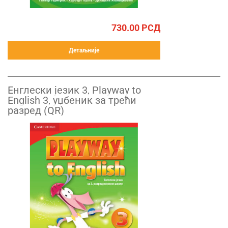
730.00
РСД
Детаљније
Енглески језик 3, Playway to
English 3, уџбеник за трећи
разред (QR)