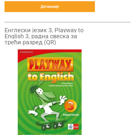
Детаљније
Енглески језик 3, Playway to
English 3, радна свеска за
трећи разред (QR)