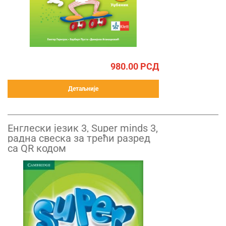
980.00
РСД
Детаљније
Енглески језик 3, Super minds 3,
радна свеска за трећи разред
са QR кодом