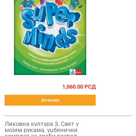
1,060.00
РСД
Детаљније
Ликовна култура 3, Свет у
мојим рукама, уџбенички