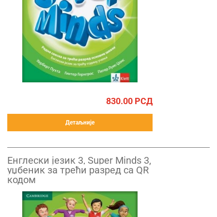
830.00
РСД
Детаљније
Енглески језик 3, Super Minds 3,
уџбеник за трећи разред са QR
кодом