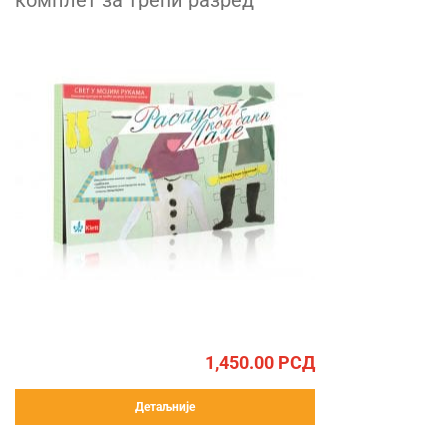
комплет за трећи разред
1,450.00
РСД
Детаљније