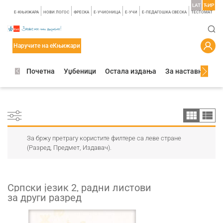
LAT
ЋИР
E-КЊИЖАРА
НОВИ ЛОГОС
ФРЕСКА
E-УЧИОНИЦА
E-УЧИ
Е-ПЕДАГОШКА СВЕСКА
TЕСТОМАТ
Наручите на еКњижари
Почетна
Уџбеници
Остала издања
За наставнике
За бржу претрагу користите филтере са леве стране
(Разред, Предмет, Издавач).
Српски језик 2, радни листови
за други разред