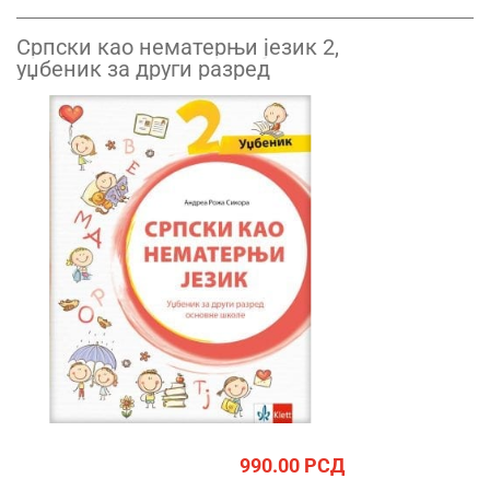
Српски као нематерњи језик 2,
уџбеник за други разред
990.00
РСД