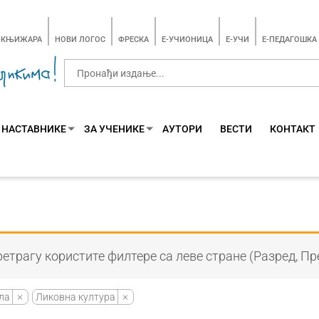
-КЊИЖАРА
НОВИ ЛОГОС
ФРЕСКА
E-УЧИОНИЦА
E-УЧИ
Е-ПЕДАГОШКА
 НАСТАВНИКЕ
ЗА УЧЕНИКЕ
АУТОРИ
ВЕСТИ
КОНТАКТ
етрагу користите филтере са леве стране (Разред, Пр
ла
Ликовна култура