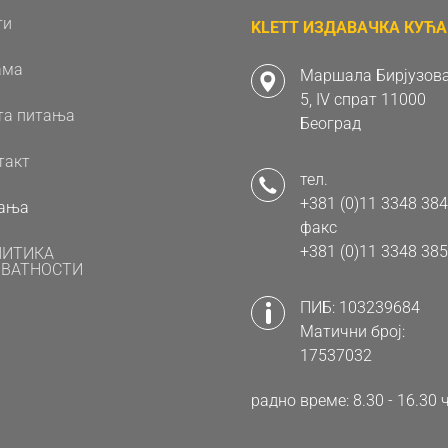
ти
KLETT ИЗДАВАЧКА КУЋА 
ама
Маршала Бирјузова
5, IV спрат 11000
та питања
Београд
такт
тел.
+381 (0)11 3348 384
ања
факс
+381 (0)11 3348 385
ЛИТИКА
ВАТНОСТИ
ПИБ: 103239684
Матични број:
17537032
радно време: 8.30 - 16.3