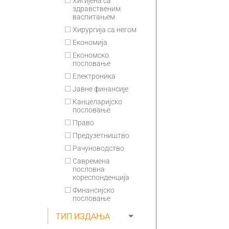
Хигијена са
здравственим
васпитањем
Хирургија са негом
Економија
Економско
пословање
Електроника
Јавне финансије
Канцеларијско
пословање
Право
Предузетништво
Рачуноводство
Савремена
пословна
кореспонденција
Финансијско
пословање
ТИП ИЗДАЊА