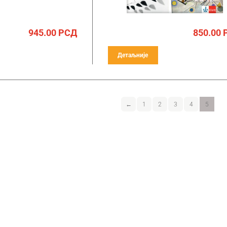
945.00
РСД
850.00
Детаљније
←
1
2
3
4
5