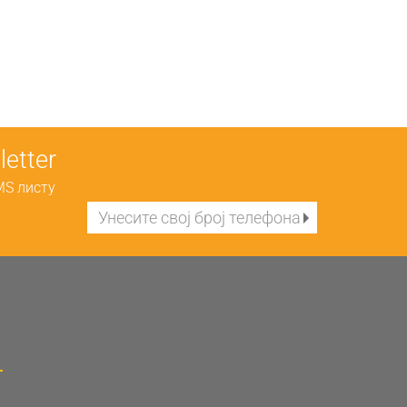
etter
MS листу