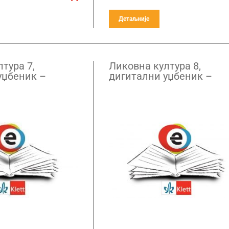
Детаљније
тура 7,
Ликовна култура 8,
уџбеник –
дигитални уџбеник –
ретплата
годишња претплата