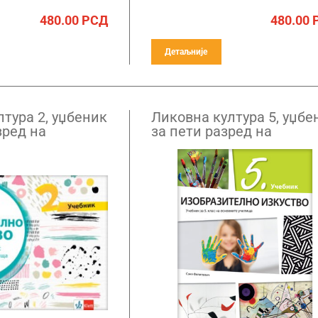
480.00
РСД
480.00
Детаљније
тура 2, уџбеник
Ликовна култура 5, уџбе
зред на
за пети разред на
езику
бугарском језику