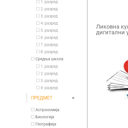
1. разред
2. разред
3. разред
4. разред
Ликовна кул
5. разред
дигитални 
годишња п
6. разред
7. разред
8. разред
Средња школа
1. разред
2. разред
3. разред
4. разред
ПРЕДМЕТ
Астрономија
Биологија
Географија