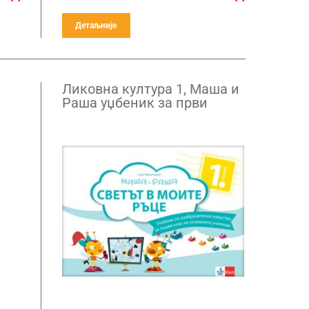
Детаљније
Ликовна култура 1, Маша и
Раша уџбеник за први
разред на бугарском језику