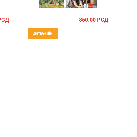
РСД
850.00
РСД
Детаљније