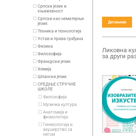
Српски језик и
књижевност
Српски као нематерњи
Детаљније
језик
Техника и технологија
Устав и права грађана
Физика
Ликовна кул
Филозофија
за други ра
бугарском ј
Француски језик
Хемија
Шпански језик
СРЕДЊЕ СТРУЧНЕ
ШКОЛЕ
Филозофија
Музичка култура
Анатомија и
физиологија
Гинекологија и
акушерство са
негом