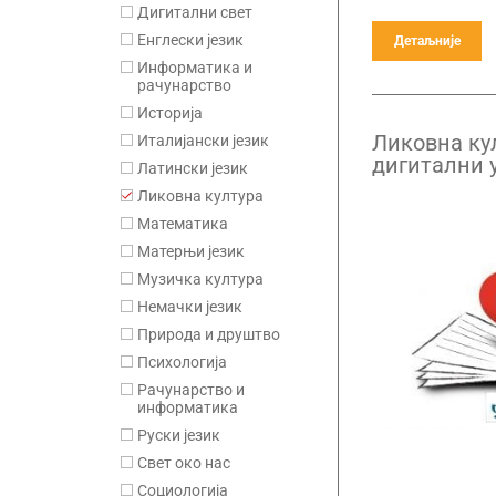
Дигитални свет
Енглески језик
Детаљније
Информатика и
рачунарство
Историја
Ликовна кул
Италијански језик
дигитални 
Латински језик
годишња п
Ликовна култура
Математика
Матерњи језик
Музичка култура
Немачки језик
Природа и друштво
Психологија
Рачунарство и
информатика
Руски језик
Свет око нас
Социологија