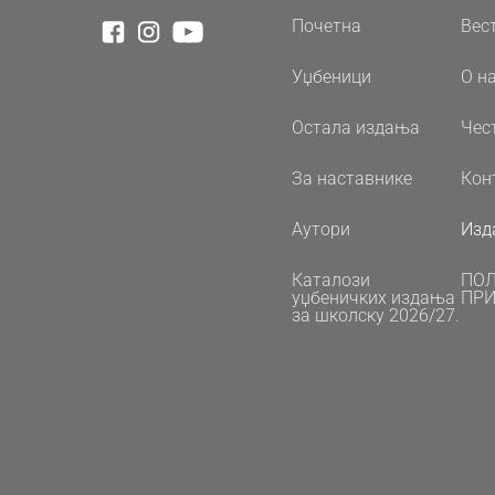
Почетна
Вес
Уџбеници
О н
Остала издања
Чес
За наставнике
Кон
Аутори
Изд
Каталози
ПО
уџбеничких издања
ПРИ
за школску 2026/27.