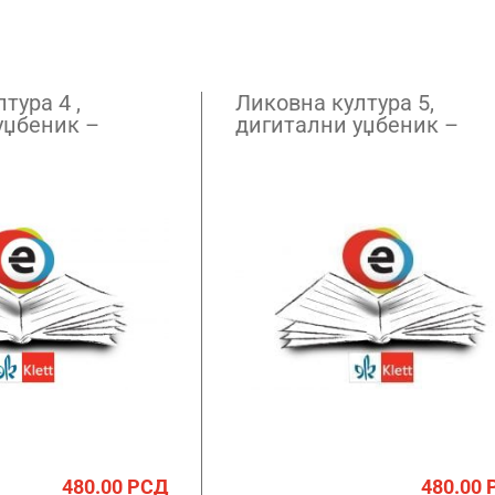
тура 4 ,
Ликовна култура 5,
уџбеник –
дигитални уџбеник –
ретплата
годишња претплата
480.00
РСД
480.00