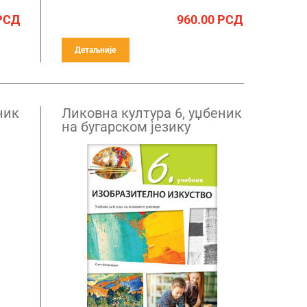
РСД
960.00
РСД
Детаљније
ник
Ликовна култура 6, уџбеник
на бугарском језику