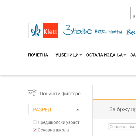
E
ПОЧЕТНА
УЏБЕНИЦИ
ОСТАЛА ИЗДАЊА
ЗА
Поништи филтере
За бржу пр
РАЗРЕД
Предшколски узраст
Основна шко
Основна школа