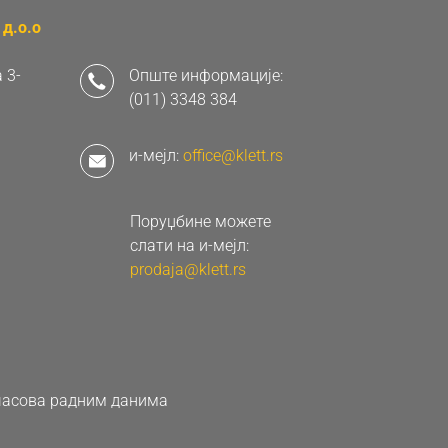
д.о.о
 3-
Опште информације:
(011) 3348 384
и-мејл:
office@klett.rs
Поруџбине можете
слати на и-мејл:
prodaja@klett.rs
0 часова радним данима