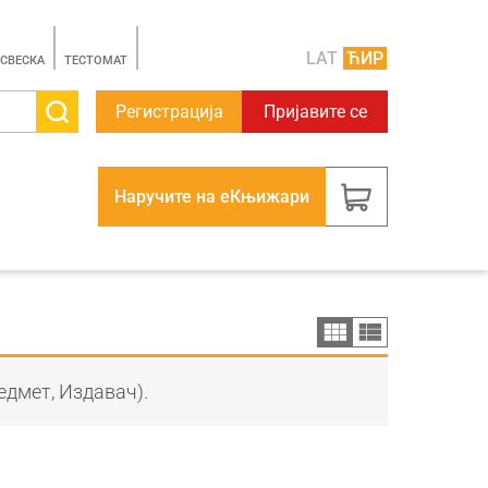
LAT
ЋИР
 СВЕСКА
TЕСТОМАТ
Регистрација
Пријавите се
Наручите на еКњижари
едмет, Издавач).