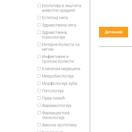
Екологија и заштита
животне средине
Естетска нега
Здравствена нега
Детаљније
Здравствена
психологија
Интерне болести са
негом
Инфективне и
тропске болести
Клиничка медицина
Микробиологија
Морфологија зуба
Патологија
Прва помоћ
Фармакологија
Фармацеутска
технологија
Фиксна протетика