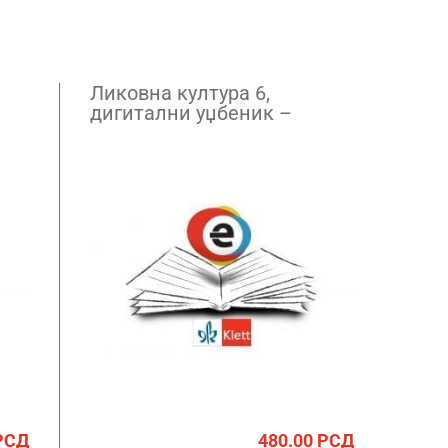
Ликовна култура 6,
дигитални уџбеник –
годишња претплата
РСД
480.00
РСД