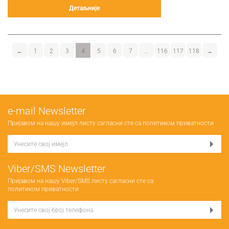
Детаљније
←
1
2
3
4
5
6
7
…
116
117
118
→
е-mail Newsletter
Пријавом на нашу имејл листу сагласни сте са
политиком приватности
Viber/SMS Newsletter
Пријавом на нашу Viber/SMS листу сагласни сте са
политиком приватности