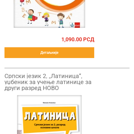
1,090.00
РСД
Детаљније
Српски језик 2, „Латиница”,
уџбеник за учење латинице за
други разред НОВО