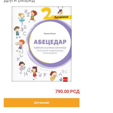
други разред
790.00
РСД
Детаљније