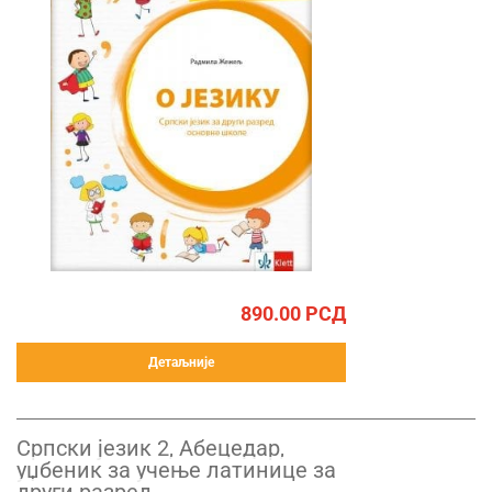
890.00
РСД
Детаљније
Српски језик 2, Абецедар,
уџбеник за учење латинице за