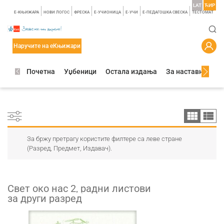
LAT
ЋИР
E-КЊИЖАРА
НОВИ ЛОГОС
ФРЕСКА
E-УЧИОНИЦА
E-УЧИ
Е-ПЕДАГОШКА СВЕСКА
TЕСТОМАТ
Наручите на еКњижари
Почетна
Уџбеници
Остала издања
За наставнике
За бржу претрагу користите филтере са леве стране
(Разред, Предмет, Издавач).
Свет око нас 2, радни листови
за други разред