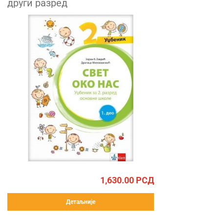
други разред
1,630.00
РСД
Детаљније