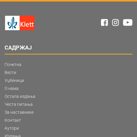
САДРЖАЈ
Почетна
Вести
Уџбеници
О нама
Остала издања
Честа питања
За наставнике
Контакт
Аутори
Издања