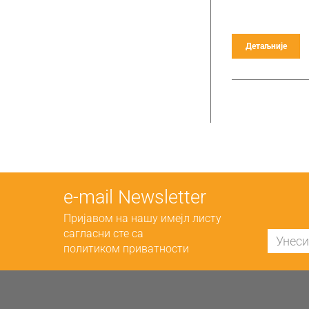
Детаљније
е-mail Newsletter
Пријавом на нашу имејл листу
сагласни сте са
политиком приватности