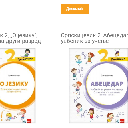
Детаљније
 2, „О језику”,
Српски језик 2, Абецедар
за други разред
уџбеник за учење
оле
латинице за други разр