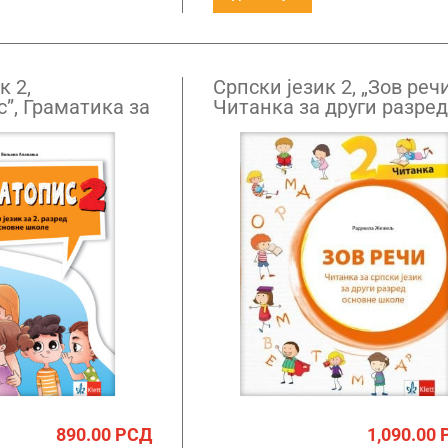
к 2,
Српски језик 2, „Зов речи
”, Граматика за
Читанка за други разред
ед НОВО
основне школе
890.00
РСД
1,090.00