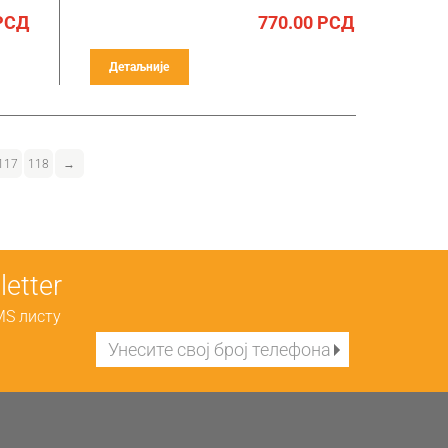
РСД
770.00
РСД
Детаљније
117
118
→
etter
MS листу