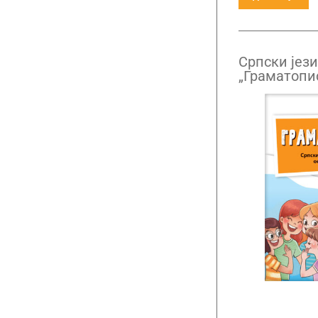
Српски јези
„Граматопис
други разр