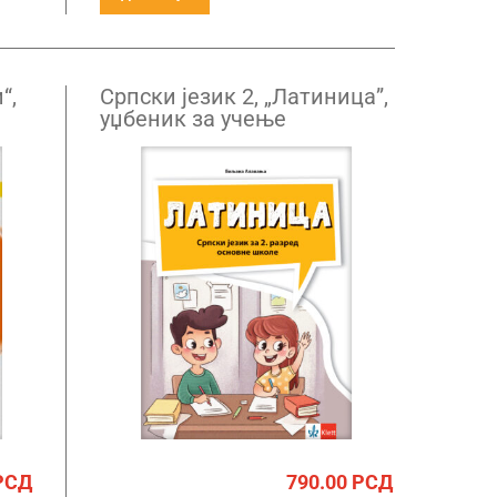
“,
Српски језик 2, „Латиница”,
уџбеник за учење
латинице за други разред
НОВО
РСД
790.00
РСД