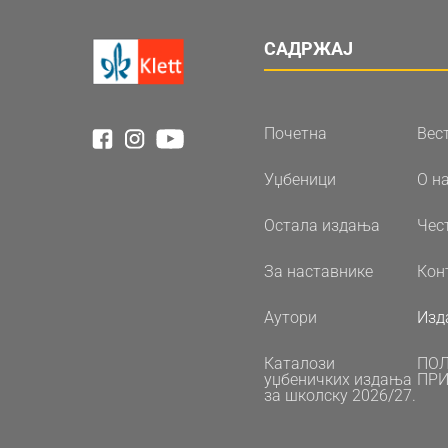
САДРЖАЈ
Почетна
Вес
Уџбеници
О н
Остала издања
Чес
За наставнике
Кон
Аутори
Изд
Каталози
ПО
уџбеничких издања
ПРИ
за школску 2026/27.