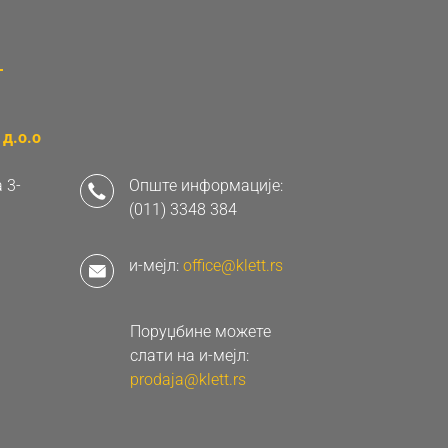
д.о.о
 3-
Опште информације:
(011) 3348 384
и-мејл:
office@klett.rs
Поруџбине можете
слати на и-мејл:
prodaja@klett.rs