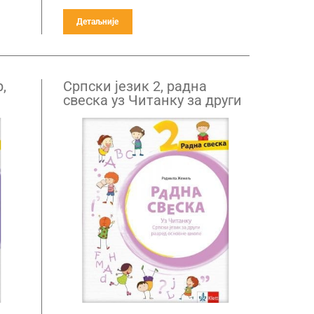
Детаљније
,
Српски језик 2, радна
свеска уз Читанку за други
ед
разред