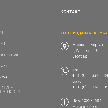
КОНТАКТ
ти
KLETT ИЗДАВАЧКА КУЋА 
ама
Маршала Бирјузова
5, IV спрат 11000
та питања
Београд
такт
тел.
+381 (0)11 3348 384
ања
факс
+381 (0)11 3348 385
ЛИТИКА
ВАТНОСТИ
ПИБ: 103239684
Матични број: