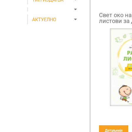
Свет око на
АКТУЕЛНО
листови за 
Детаљније