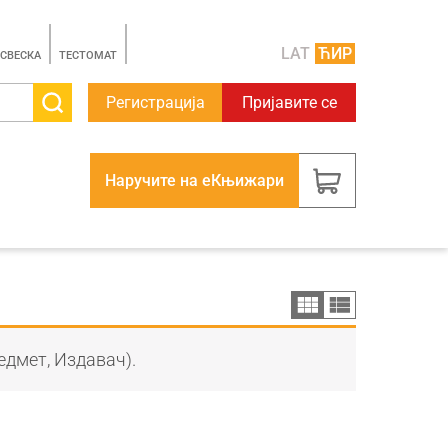
LAT
ЋИР
 СВЕСКА
TЕСТОМАТ
Регистрација
Пријавите се
Наручите на еКњижари
едмет, Издавач).