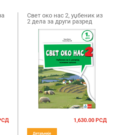
за
Свет око нас 2, уџбеник из
2 дела за други разред
НОВО
РСД
1,630.00
РСД
Детаљније