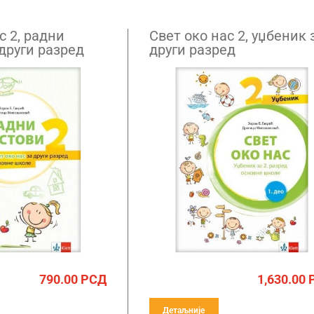
с 2, радни
Свет око нас 2, уџбеник 
други разред
други разред
790.00
РСД
1,630.00
Детаљније