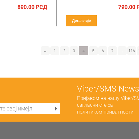
890.00
РСД
790.00
Детаљније
←
1
2
3
4
5
6
7
…
116
Viber/SMS Newsl
Пријавом на нашу Viber/S
сагласни сте са
политиком приватности