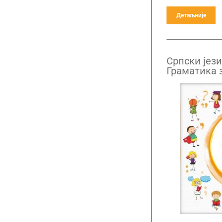
Детаљније
Српски језик
Граматика 
основне шк