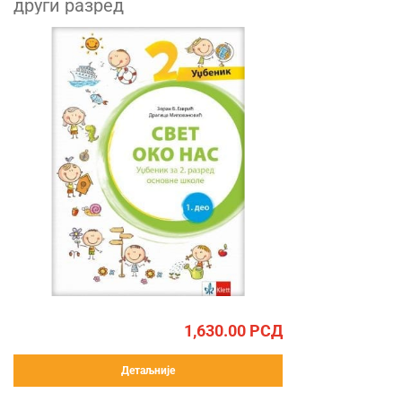
други разред
1,630.00
РСД
Детаљније