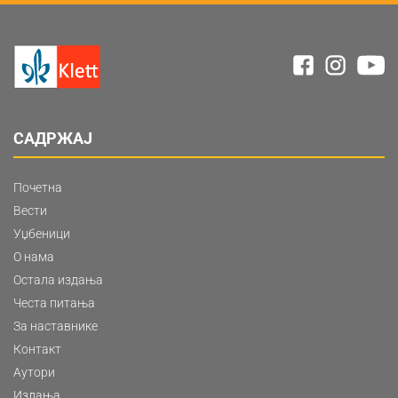
САДРЖАЈ
Почетна
Вести
Уџбеници
О нама
Остала издања
Честа питања
За наставнике
Контакт
Аутори
Издања