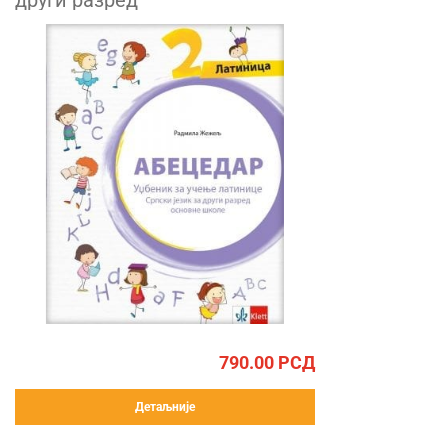
други разред
790.00
РСД
Детаљније