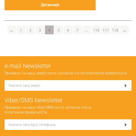
Детаљније
←
1
2
3
4
5
6
7
…
116
117
118
→
е-mail Newsletter
Пријавом на нашу имејл листу сагласни сте са
политиком приватности
Viber/SMS Newsletter
Пријавом на нашу Viber/SMS листу сагласни сте са
политиком приватности