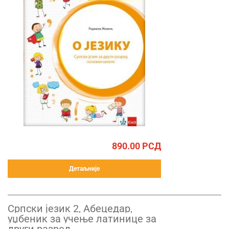
890.00
РСД
Детаљније
Српски језик 2, Абецедар,
уџбеник за учење латинице за