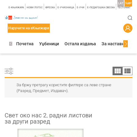
LAT
ЋИР
E-КЊИЖАРА
НОВИ ЛОГОС
ФРЕСКА
E-УЧИОНИЦА
E-УЧИ
Е-ПЕДАГОШКА СВЕСКА
TЕСТОМАТ
Наручите на еКњижари
Почетна
Уџбеници
Остала издања
За наставнике
За бржу претрагу користите филтере са леве стране
(Разред, Предмет, Издавач).
Свет око нас 2, радни листови
за други разред