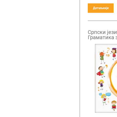
Детаљније
Српски језик
Граматика 
основне шк