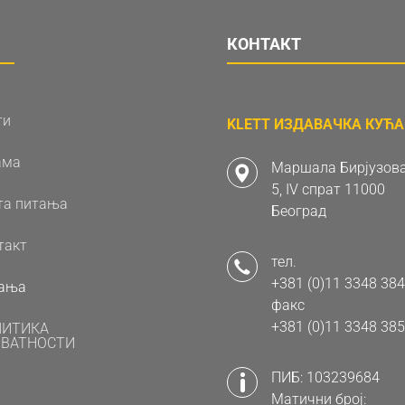
КОНТАКТ
ти
KLETT ИЗДАВАЧКА КУЋА 
ама
Маршала Бирјузова
5, IV спрат 11000
та питања
Београд
такт
тел.
+381 (0)11 3348 384
ања
факс
+381 (0)11 3348 385
ЛИТИКА
ВАТНОСТИ
ПИБ: 103239684
Матични број: