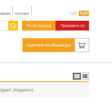
LAT
ЋИР
 СВЕСКА
TЕСТОМАТ
Регистрација
Пријавите се
Наручите на еКњижари
едмет, Издавач).