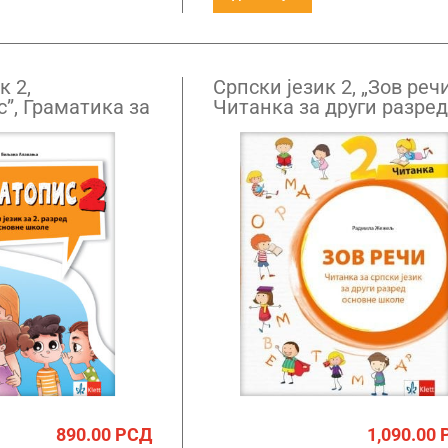
к 2,
Српски језик 2, „Зов речи
”, Граматика за
Читанка за други разред
ед НОВО
основне школе
890.00
РСД
1,090.00