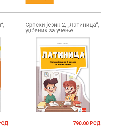
“,
Српски језик 2, „Латиница”,
уџбеник за учење
латинице за други разред
НОВО
РСД
790.00
РСД