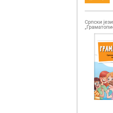
Српски јези
„Граматопис
други разр