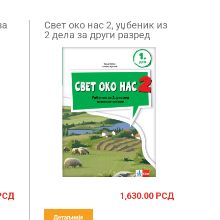
за
Свет око нас 2, уџбеник из
2 дела за други разред
НОВО
РСД
1,630.00
РСД
Детаљније