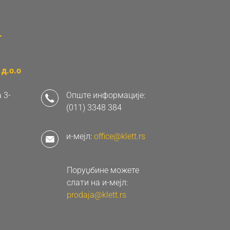
д.о.о
 3-
Опште информације:
(011) 3348 384
и-мејл:
office@klett.rs
Поруџбине можете
слати на и-мејл:
prodaja@klett.rs