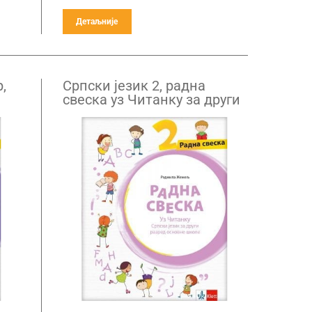
Детаљније
,
Српски језик 2, радна
свеска уз Читанку за други
ед
разред