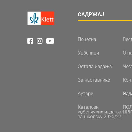
САДРЖАЈ
Почетна
Вес
Уџбеници
О н
Остала издања
Чес
За наставнике
Кон
Аутори
Изд
Каталози
ПО
уџбеничких издања
ПРИ
за школску 2026/27.