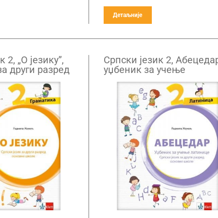
Детаљније
 2, „О језику”,
Српски језик 2, Абецедар
за други разред
уџбеник за учење
оле
латинице за други разр