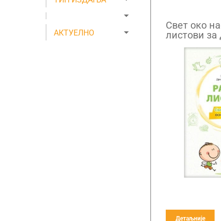
Свет око на
АКТУЕЛНО
листови за 
Детаљније