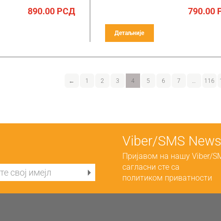
890.00
РСД
790.00
Детаљније
←
1
2
3
4
5
6
7
…
116
Viber/SMS Newsl
Пријавом на нашу Viber/S
сагласни сте са
политиком приватности