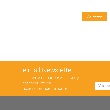
Детаљније
е-mail Newsletter
Пријавом на нашу имејл листу
сагласни сте са
политиком приватности