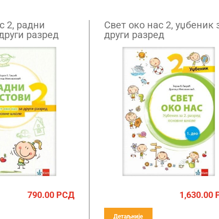
с 2, радни
Свет око нас 2, уџбеник 
други разред
други разред
790.00
РСД
1,630.00
Детаљније