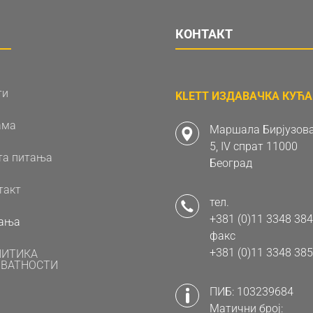
КОНТАКТ
ти
KLETT ИЗДАВАЧКА КУЋА 
ама
Маршала Бирјузова
5, IV спрат 11000
та питања
Београд
такт
тел.
+381 (0)11 3348 384
ања
факс
+381 (0)11 3348 385
ЛИТИКА
ВАТНОСТИ
ПИБ: 103239684
Матични број: