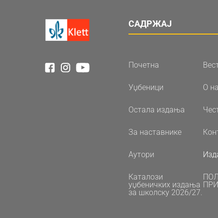
САДРЖАЈ
Почетна
Вес
Уџбеници
О н
Остала издања
Чес
За наставнике
Кон
Аутори
Изд
Каталози
ПО
уџбеничких издања
ПРИ
за школску 2026/27.