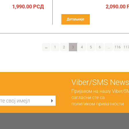
1,990.00
РСД
2,090.00
Детаљније
←
1
2
3
4
5
6
…
116
11
Viber/SMS Newsl
Пријавом на нашу Viber/S
сагласни сте са
политиком приватности