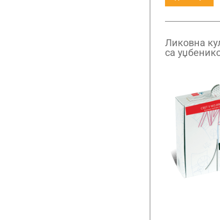
Ликовна кул
са уџбеник
материјали
у мојим рук
разред