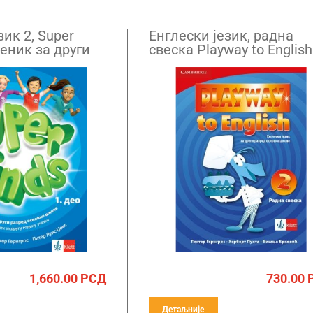
зик 2, Super
Енглески језик, радна
беник за други
свеска Playway to English
QR кодом
за други разред (QR)
1,660.00
РСД
730.00
Детаљније