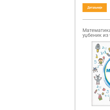
Детаљније
Математика
уџбеник из 
други разр