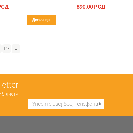
РСД
890.00
РСД
Детаљније
7
118
→
etter
MS листу