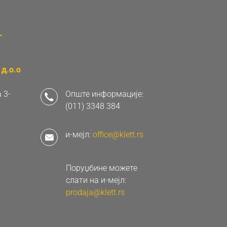
д.о.о
 3-
Опште информације:
(011) 3348 384
и-мејл:
office@klett.rs
Поруџбине можете
слати на и-мејл:
prodaja@klett.rs