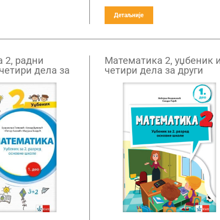
Детаљније
 2, радни
Математика 2, уџбеник 
четири дела за
четири дела за други
ед
разред НОВО