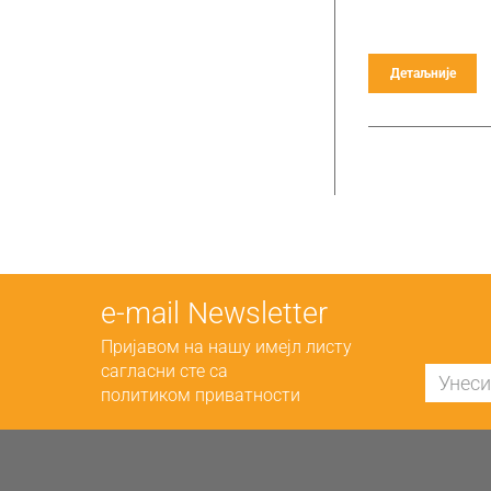
Детаљније
е-mail Newsletter
Пријавом на нашу имејл листу
сагласни сте са
политиком приватности