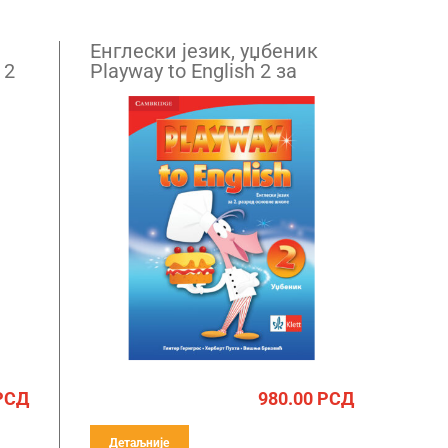
Енглески језик, уџбеник
 2
Playway to English 2 за
други разред (QR)
РСД
980.00
РСД
Детаљније