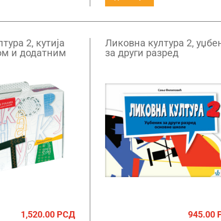
тура 2, кутија
Ликовна култура 2, уџбе
ом и додатним
за други разред
ма за рад „Свет
ама“ за други
1,520.00
РСД
945.00