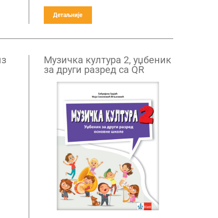
Детаљније
из
Музичка култура 2, уџбеник
за други разред са QR
кодом