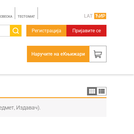
LAT
ЋИР
 СВЕСКА
TЕСТОМАТ
Регистрација
Пријавите се
Наручите на еКњижари
едмет, Издавач).