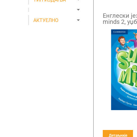
Енглески је
АКТУЕЛНО
minds 2, уџ
разред са 
Детаљније