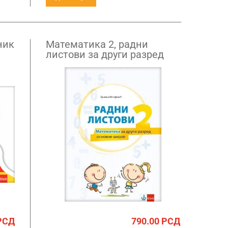
ник
Математика 2, радни
листови за други разред
РСД
790.00
РСД