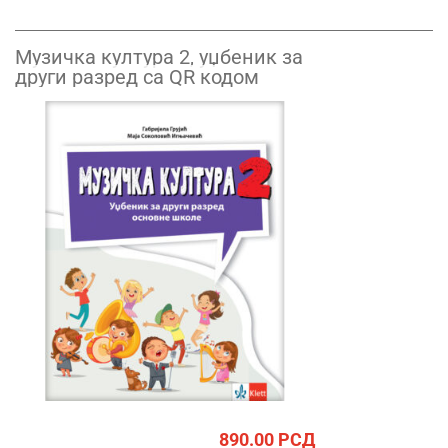
Музичка култура 2, уџбеник за
други разред са QR кодом
890.00
РСД