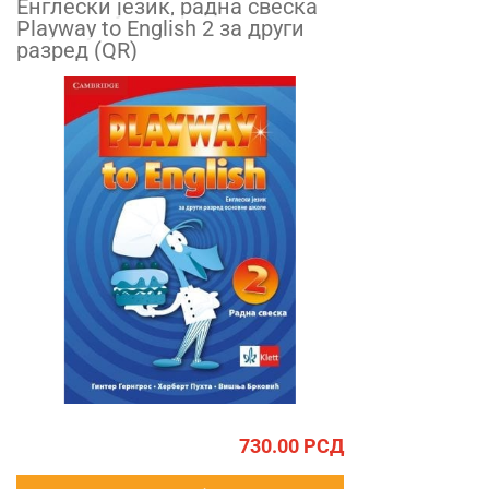
Енглески језик, радна свеска
Playway to English 2 за други
разред (QR)
730.00
РСД