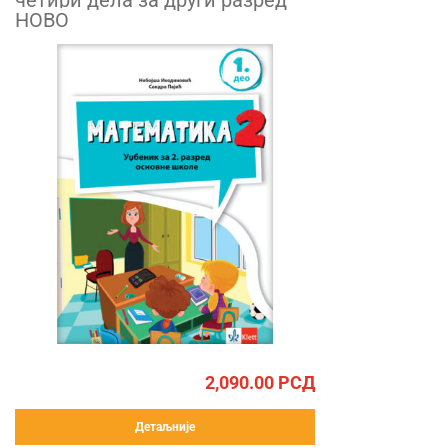
четири дела за други разред
НОВО
2,090.00
РСД
Детаљније