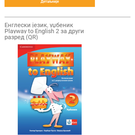
Детаљније
Енглески језик, уџбеник
Playway to English 2 за други
разред (QR)