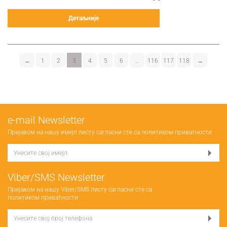
Детаљније
←
1
2
3
4
5
6
…
116
117
118
→
е-mail Newsletter
Пријавом на нашу имејл листу сагласни сте са
политиком приватности
Viber/SMS Newsletter
Пријавом на нашу Viber/SMS листу сагласни сте са
политиком приватности