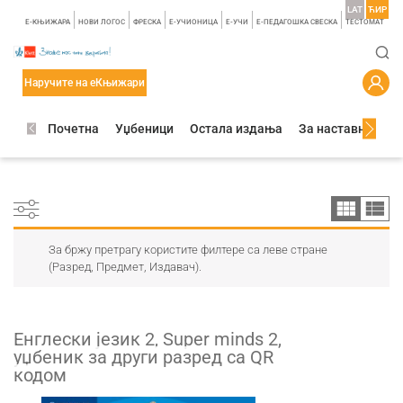
LAT
ЋИР
E-КЊИЖАРА
НОВИ ЛОГОС
ФРЕСКА
E-УЧИОНИЦА
E-УЧИ
Е-ПЕДАГОШКА СВЕСКА
TЕСТОМАТ
Наручите на еКњижари
Почетна
Уџбеници
Остала издања
За наставнике
За бржу претрагу користите филтере са леве стране
(Разред, Предмет, Издавач).
Енглески језик 2, Super minds 2,
уџбеник за други разред са QR
кодом