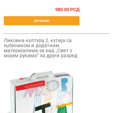
980.00
РСД
Детаљније
Ликовна култура 2, кутија са
уџбеником и додатним
материјалима за рад „Свет у
мојим рукама“ за други разред