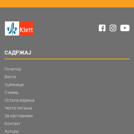
САДРЖАЈ
Почетна
Вести
Уџбеници
О нама
Остала издања
Честа питања
За наставнике
Контакт
Аутори