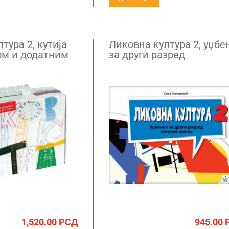
тура 2, кутија
Ликовна култура 2, уџбе
ом и додатним
за други разред
ма за рад „Свет
ама“ за други
1,520.00
РСД
945.00