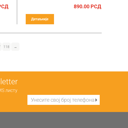
РСД
890.00
РСД
Детаљније
7
118
→
etter
MS листу