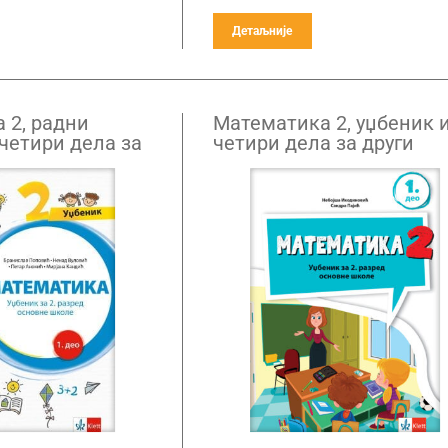
Детаљније
 2, радни
Математика 2, уџбеник 
четири дела за
четири дела за други
ед
разред НОВО