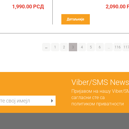
1,990.00
РСД
2,090.00
Детаљније
←
1
2
3
4
5
6
…
116
11
Viber/SMS Newsl
Пријавом на нашу Viber/S
сагласни сте са
политиком приватности