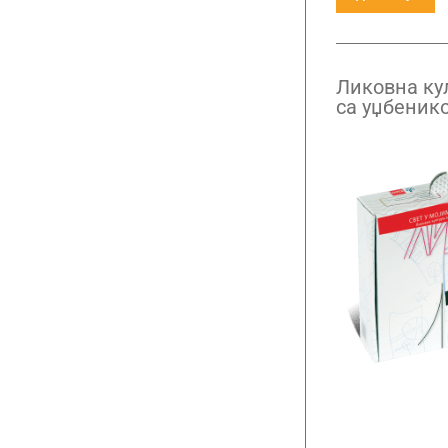
Ликовна кул
са уџбеник
материјали
у мојим рук
разред