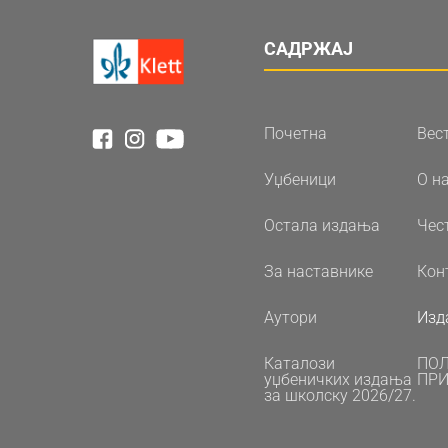
САДРЖАЈ
Почетна
Вес
Уџбеници
О н
Остала издања
Чес
За наставнике
Кон
Аутори
Изд
Каталози
ПО
уџбеничких издања
ПРИ
за школску 2026/27.