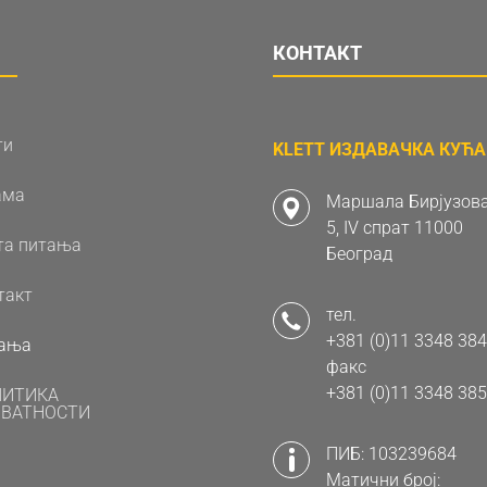
КОНТАКТ
ти
KLETT ИЗДАВАЧКА КУЋА 
ама
Маршала Бирјузова
5, IV спрат 11000
та питања
Београд
такт
тел.
+381 (0)11 3348 384
ања
факс
+381 (0)11 3348 385
ЛИТИКА
ВАТНОСТИ
ПИБ: 103239684
Матични број: