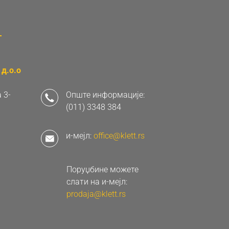
д.о.о
 3-
Опште информације:
(011) 3348 384
и-мејл:
office@klett.rs
Поруџбине можете
слати на и-мејл:
prodaja@klett.rs