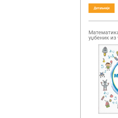
Детаљније
Математика
уџбеник из 
други разр