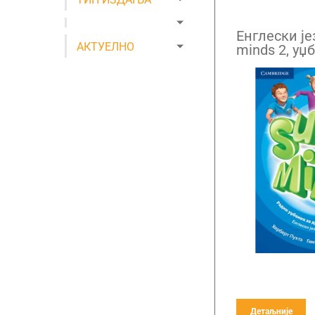
Енглески је
АКТУЕЛНО
minds 2, уџ
разред са 
Детаљније