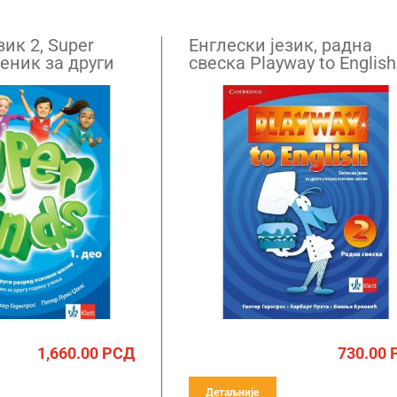
зик 2, Super
Енглески језик, радна
беник за други
свеска Playway to English
QR кодом
за други разред (QR)
1,660.00
РСД
730.00
Детаљније