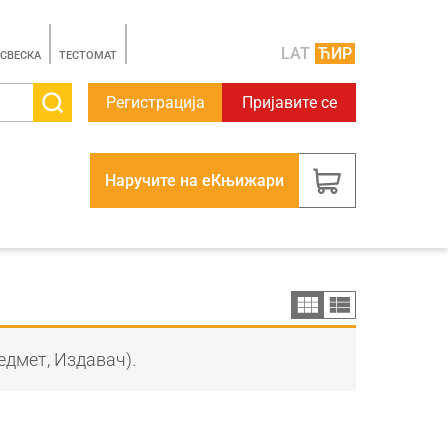
LAT
ЋИР
 СВЕСКА
TЕСТОМАТ
Регистрација
Пријавите се
Наручите на еКњижари
едмет, Издавач).