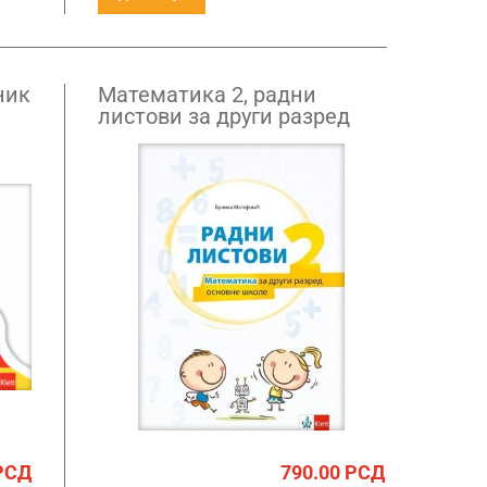
ник
Математика 2, радни
листови за други разред
РСД
790.00
РСД