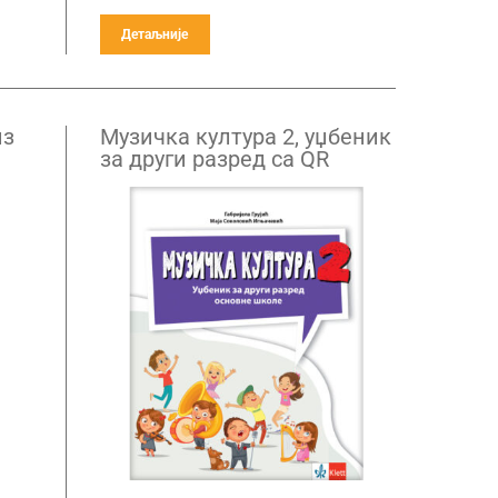
Детаљније
из
Музичка култура 2, уџбеник
за други разред са QR
кодом