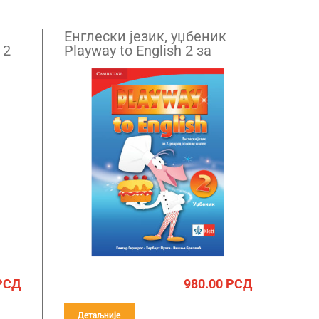
Енглески језик, уџбеник
 2
Playway to English 2 за
други разред (QR)
РСД
980.00
РСД
Детаљније