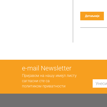
Детаљније
е-mail Newsletter
Пријавом на нашу имејл листу
сагласни сте са
политиком приватности