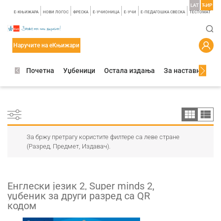
LAT
ЋИР
E-КЊИЖАРА
НОВИ ЛОГОС
ФРЕСКА
E-УЧИОНИЦА
E-УЧИ
Е-ПЕДАГОШКА СВЕСКА
TЕСТОМАТ
Наручите на еКњижари
Почетна
Уџбеници
Остала издања
За наставнике
За бржу претрагу користите филтере са леве стране
(Разред, Предмет, Издавач).
Енглески језик 2, Super minds 2,
уџбеник за други разред са QR
кодом