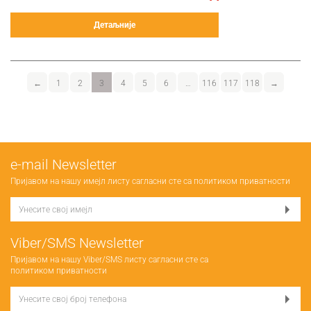
Детаљније
←
1
2
3
4
5
6
…
116
117
118
→
е-mail Newsletter
Пријавом на нашу имејл листу сагласни сте са
политиком приватности
Viber/SMS Newsletter
Пријавом на нашу Viber/SMS листу сагласни сте са
политиком приватности