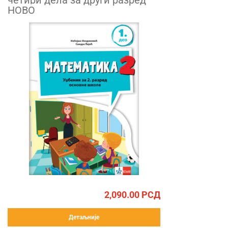
четири дела за други разред
НОВО
2,090.00
РСД
Детаљније