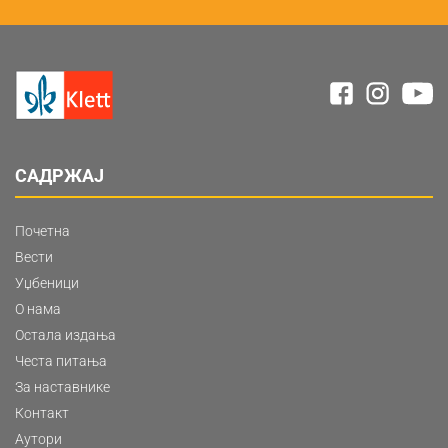
САДРЖАЈ
Почетна
Вести
Уџбеници
О нама
Остала издања
Честа питања
За наставнике
Контакт
Аутори