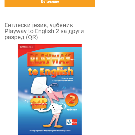
Детаљније
Енглески језик, уџбеник
Playway to English 2 за други
разред (QR)