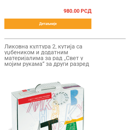
980.00
РСД
Детаљније
Ликовна култура 2, кутија са
уџбеником и додатним
материјалима за рад „Свет у
мојим рукама“ за други разред