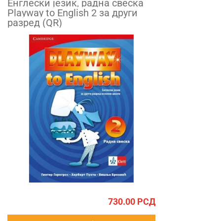
Енглески језик, радна свеска
Playway to English 2 за други
разред (QR)
730.00
РСД