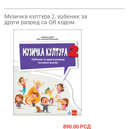
Музичка култура 2, уџбеник за
други разред са QR кодом
890.00
РСД