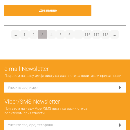
Детаљније
←
1
2
3
4
5
6
…
116
117
118
→
е-mail Newsletter
Пријавом на нашу имејл листу сагласни сте са
политиком приватности
Viber/SMS Newsletter
Пријавом на нашу Viber/SMS листу сагласни сте са
политиком приватности