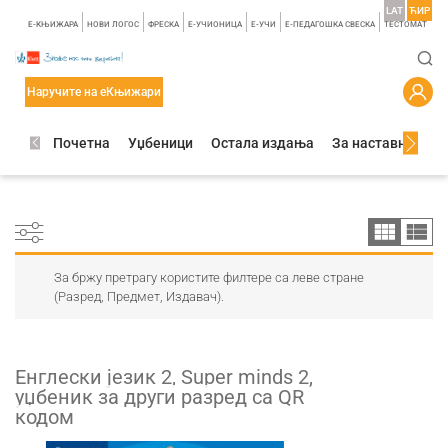
LAT
ЋИР
E-КЊИЖАРА
НОВИ ЛОГОС
ФРЕСКА
E-УЧИОНИЦА
E-УЧИ
Е-ПЕДАГОШКА СВЕСКА
TЕСТОМАТ
Наручите на еКњижари
Почетна
Уџбеници
Остала издања
За наставнике
За бржу претрагу користите филтере са леве стране
(Разред, Предмет, Издавач).
Енглески језик 2, Super minds 2,
уџбеник за други разред са QR
кодом