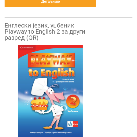
Детаљније
Енглески језик, уџбеник
Playway to English 2 за други
разред (QR)