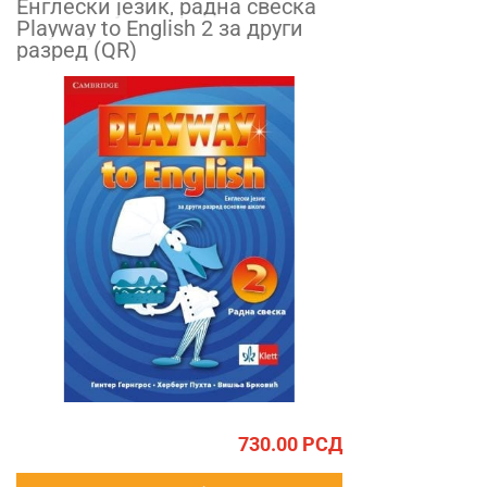
Енглески језик, радна свеска
Playway to English 2 за други
разред (QR)
730.00
РСД