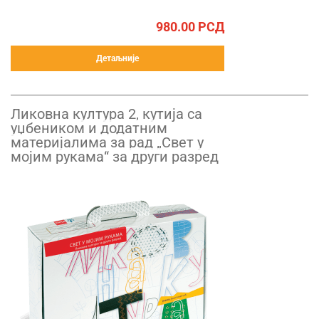
980.00
РСД
Детаљније
Ликовна култура 2, кутија са
уџбеником и додатним
материјалима за рад „Свет у
мојим рукама“ за други разред