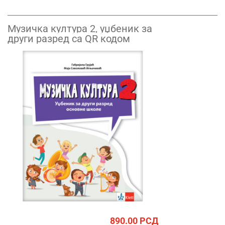
Музичка култура 2, уџбеник за
други разред са QR кодом
890.00
РСД