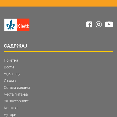
САДРЖАЈ
Почетна
Вести
Уџбеници
О нама
Остала издања
Честа питања
За наставнике
Контакт
Аутори