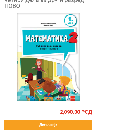
четири дела за други разред
НОВО
2,090.00
РСД
Детаљније