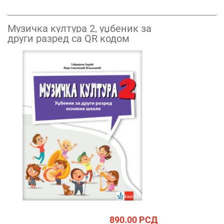
Музичка култура 2, уџбеник за
други разред са QR кодом
890.00
РСД