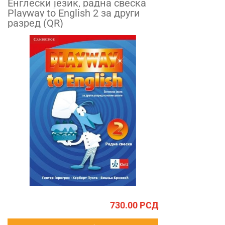
Енглески језик, радна свеска
Playway to English 2 за други
разред (QR)
730.00
РСД