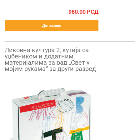
980.00
РСД
Детаљније
Ликовна култура 2, кутија са
уџбеником и додатним
материјалима за рад „Свет у
мојим рукама“ за други разред