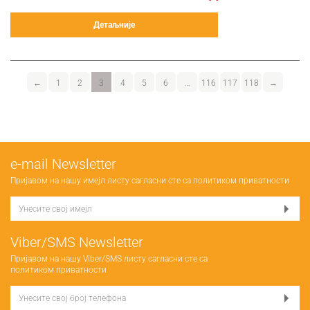
Детаљније
←
1
2
3
4
5
6
…
116
117
118
→
е-mail Newsletter
Пријавом на нашу имејл листу сагласни сте са
политиком приватности
Viber/SMS Newsletter
Пријавом на нашу Viber/SMS листу сагласни сте са
политиком приватности