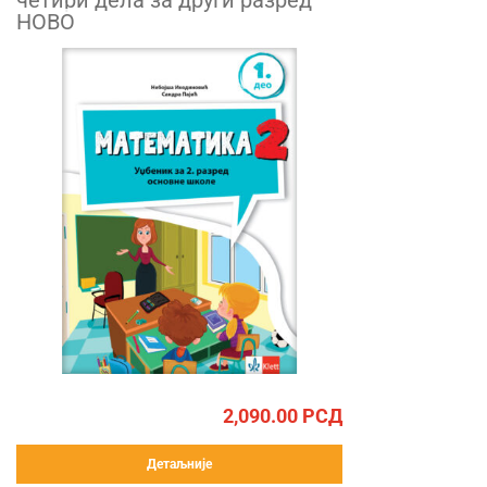
четири дела за други разред
НОВО
2,090.00
РСД
Детаљније