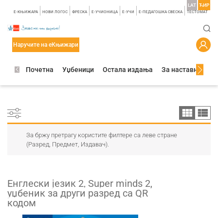
LAT
ЋИР
E-КЊИЖАРА
НОВИ ЛОГОС
ФРЕСКА
E-УЧИОНИЦА
E-УЧИ
Е-ПЕДАГОШКА СВЕСКА
TЕСТОМАТ
Наручите на еКњижари
Почетна
Уџбеници
Остала издања
За наставнике
За бржу претрагу користите филтере са леве стране
(Разред, Предмет, Издавач).
Енглески језик 2, Super minds 2,
уџбеник за други разред са QR
кодом