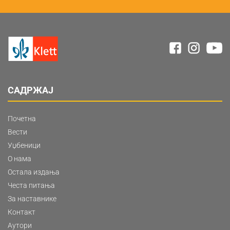
САДРЖАЈ
Почетна
Вести
Уџбеници
О нама
Остала издања
Честа питања
За наставнике
Контакт
Аутори