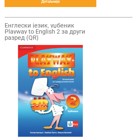
Детаљније
Енглески језик, уџбеник
Playway to English 2 за други
разред (QR)