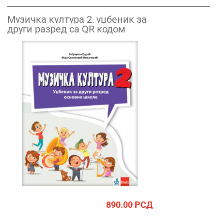
Музичка култура 2, уџбеник за
други разред са QR кодом
890.00
РСД