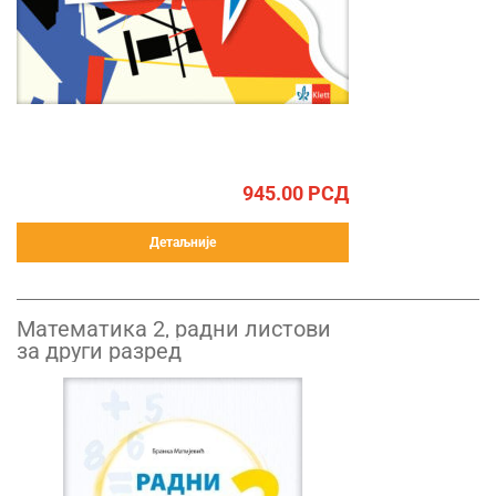
945.00
РСД
Детаљније
Математика 2, радни листови
за други разред