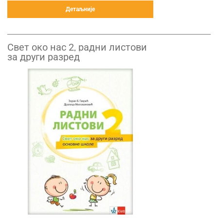
Детаљније
Свет око нас 2, радни листови
за други разред