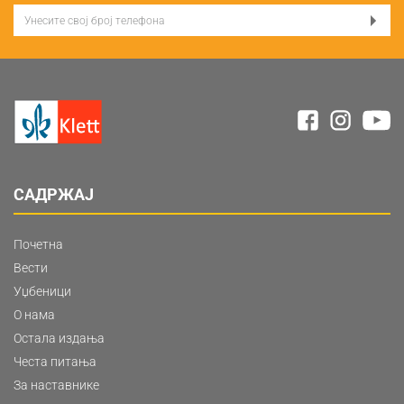
САДРЖАЈ
Почетна
Вести
Уџбеници
О нама
Остала издања
Честа питања
За наставнике