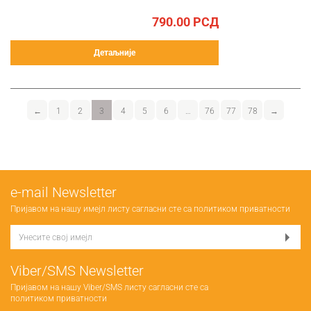
790.00
РСД
Детаљније
←
1
2
3
4
5
6
…
76
77
78
→
е-mail Newsletter
Пријавом на нашу имејл листу сагласни сте са
политиком приватности
Viber/SMS Newsletter
Пријавом на нашу Viber/SMS листу сагласни сте са
политиком приватности