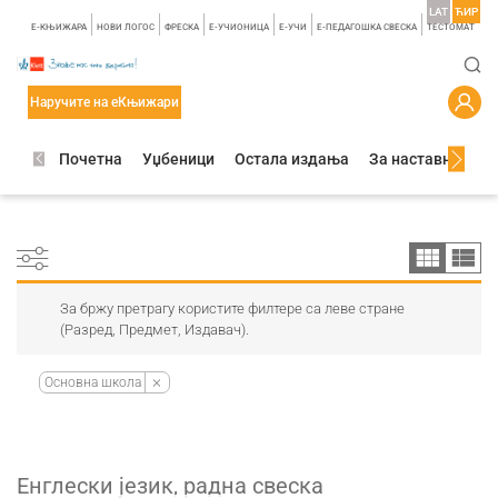
LAT
ЋИР
E-КЊИЖАРА
НОВИ ЛОГОС
ФРЕСКА
E-УЧИОНИЦА
E-УЧИ
Е-ПЕДАГОШКА СВЕСКА
TЕСТОМАТ
Наручите на еКњижари
Почетна
Уџбеници
Остала издања
За наставнике
За бржу претрагу користите филтере са леве стране
(Разред, Предмет, Издавач).
Основна школа
Енглески језик, радна свеска