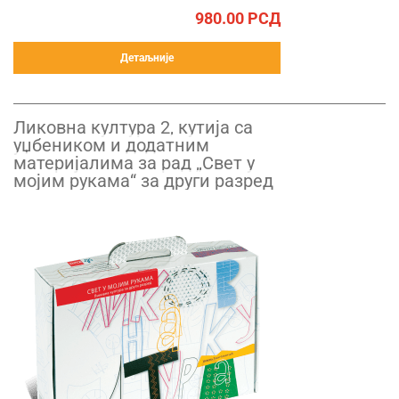
980.00
РСД
Детаљније
Ликовна култура 2, кутија са
уџбеником и додатним
материјалима за рад „Свет у
мојим рукама“ за други разред