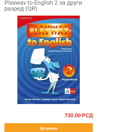
Playway to English 2 за други
разред (QR)
730.00
РСД
Детаљније