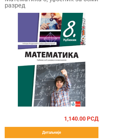
разред
1,140.00
РСД
Детаљније