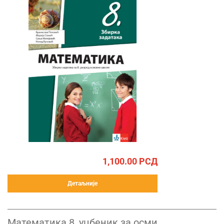
1,100.00
РСД
Детаљније
Математика 8, уџбеник за осми