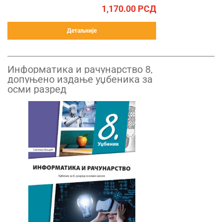
1,170.00
РСД
Детаљније
Информатика и рачунарство 8,
допуњено издање уџбеника за
осми разред