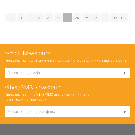
1
2
3
…
20
21
22
23
24
25
26
…
116
117
11
е-mail Newsletter
Пријавом на нашу имејл листу сагласни сте са
политиком приватности
Viber/SMS Newsletter
Пријавом на нашу Viber/SMS листу сагласни сте са
политиком приватности