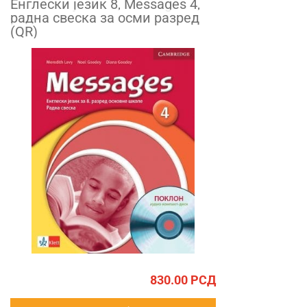
Енглески језик 8, Messages 4,
радна свеска за осми разред
(QR)
830.00
РСД