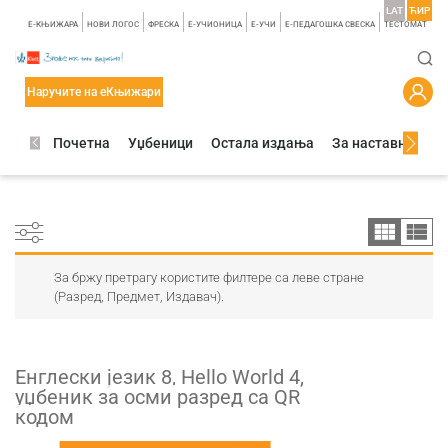
LAT
ЋИР
E-КЊИЖАРА
НОВИ ЛОГОС
ФРЕСКА
E-УЧИОНИЦА
E-УЧИ
Е-ПЕДАГОШКА СВЕСКА
TЕСТОМАТ
Наручите на еКњижари
Почетна
Уџбеници
Остала издања
За наставнике
За бржу претрагу користите филтере са леве стране
(Разред, Предмет, Издавач).
Енглески језик 8, Hello World 4,
уџбеник за осми разред са QR
кодом