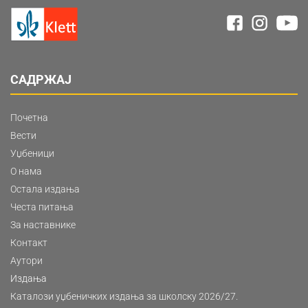
САДРЖАЈ
Почетна
Вести
Уџбеници
О нама
Остала издања
Честа питања
За наставнике
Контакт
Аутори
Издања
Каталози уџбеничких издања за школску 2026/27.