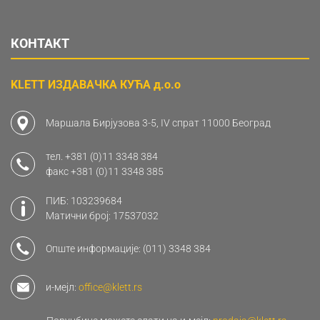
КОНТАКТ
KLETT ИЗДАВАЧКА КУЋА д.о.о
Маршала Бирјузова 3-5, IV спрат 11000 Београд
тел.
+381 (0)11 3348 384
факс
+381 (0)11 3348 385
ПИБ: 103239684
Матични број: 17537032
Опште информације:
(011) 3348 384
и-мејл:
office@klett.rs