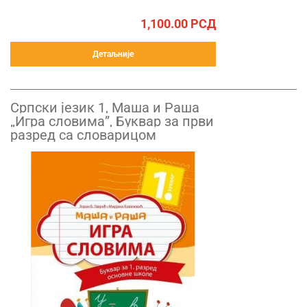
1,100.00
РСД
Детаљније
Српски језик 1, Маша и Раша
„Игра словима”, Буквар за први
разред са словарицом