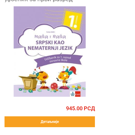
945.00
РСД
Детаљније