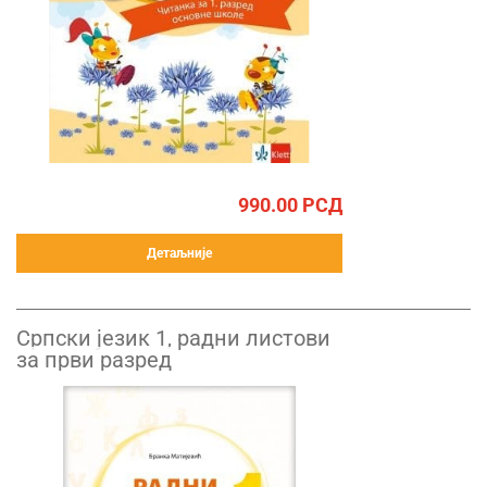
990.00
РСД
Детаљније
Српски језик 1, радни листови
за први разред