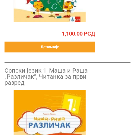
1,100.00
РСД
Детаљније
Српски језик 1, Маша и Раша
„Различак”, Читанка за први
разред