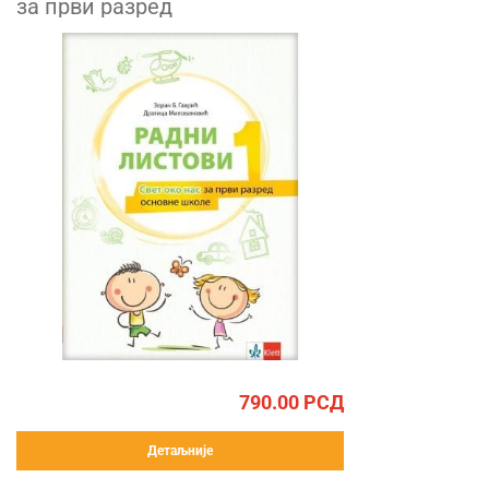
за први разред
790.00
РСД
Детаљније