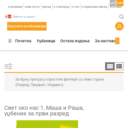
LAT
ЋИР
E-КЊИЖАРА
НОВИ ЛОГОС
ФРЕСКА
E-УЧИОНИЦА
E-УЧИ
Е-ПЕДАГОШКА СВЕСКА
TЕСТОМАТ
Наручите на еКњижари
Почетна
Уџбеници
Остала издања
За наставнике
За бржу претрагу користите филтере са леве стране
(Разред, Предмет, Издавач).
Свет око нас 1, Маша и Раша,
уџбеник за први разред