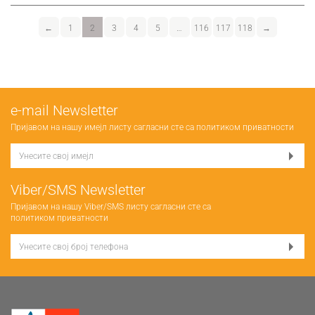
←
1
2
3
4
5
…
116
117
118
→
е-mail Newsletter
Пријавом на нашу имејл листу сагласни сте са
политиком приватности
Viber/SMS Newsletter
Пријавом на нашу Viber/SMS листу сагласни сте са
политиком приватности