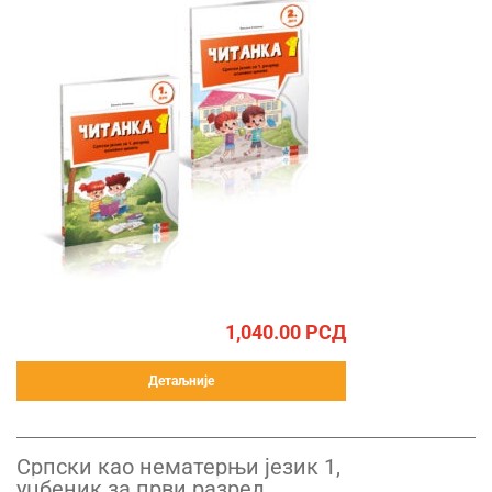
1,040.00
РСД
Детаљније
Српски као нематерњи језик 1,
уџбеник за први разред