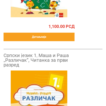
1,100.00
РСД
Детаљније
Српски језик 1, Маша и Раша
„Различак”, Читанка за први
разред