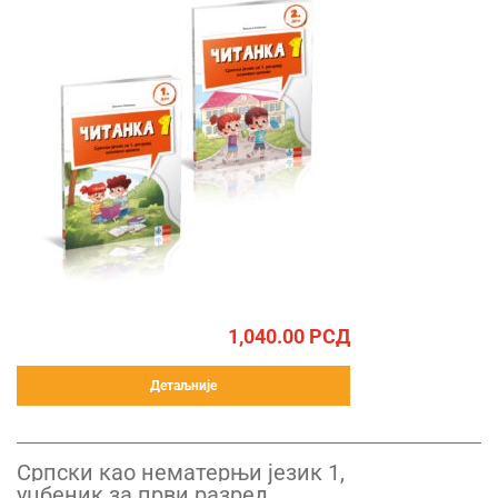
1,040.00
РСД
Детаљније
Српски као нематерњи језик 1,
уџбеник за први разред