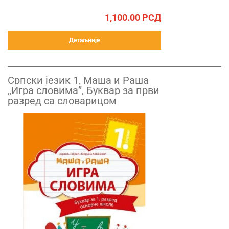
1,100.00
РСД
Детаљније
Српски језик 1, Маша и Раша
„Игра словима”, Буквар за први
разред са словарицом