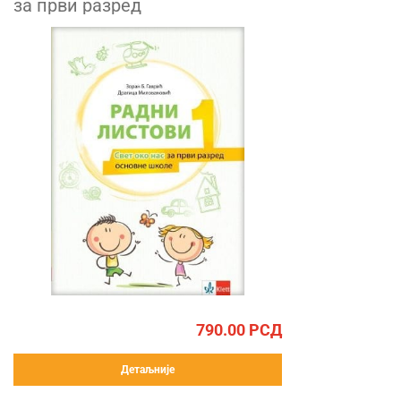
за први разред
790.00
РСД
Детаљније