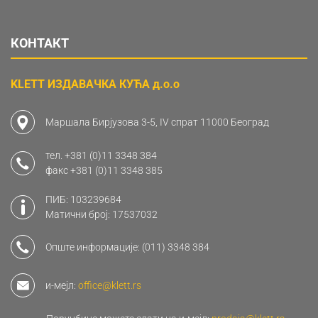
КОНТАКТ
KLETT ИЗДАВАЧКА КУЋА д.о.о
Маршала Бирјузова 3-5, IV спрат 11000 Београд
тел.
+381 (0)11 3348 384
факс
+381 (0)11 3348 385
ПИБ: 103239684
Матични број: 17537032
Опште информације:
(011) 3348 384
и-мејл:
office@klett.rs