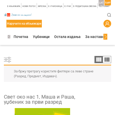
LAT
ЋИР
E-КЊИЖАРА
НОВИ ЛОГОС
ФРЕСКА
E-УЧИОНИЦА
E-УЧИ
Е-ПЕДАГОШКА СВЕСКА
TЕСТОМАТ
Наручите на еКњижари
Почетна
Уџбеници
Остала издања
За наставнике
За бржу претрагу користите филтере са леве стране
(Разред, Предмет, Издавач).
Свет око нас 1, Маша и Раша,
уџбеник за први разред