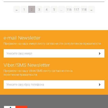
←
1
2
3
4
5
…
116
117
118
→
е-mail Newsletter
Пријавом на нашу имејл листу сагласни сте са
политиком приватности
Viber/SMS Newsletter
Пријавом на нашу Viber/SMS листу сагласни сте са
политиком приватности