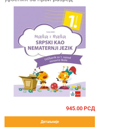
945.00
РСД
Детаљније