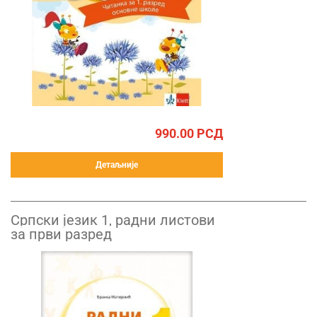
990.00
РСД
Детаљније
Српски језик 1, радни листови
за први разред