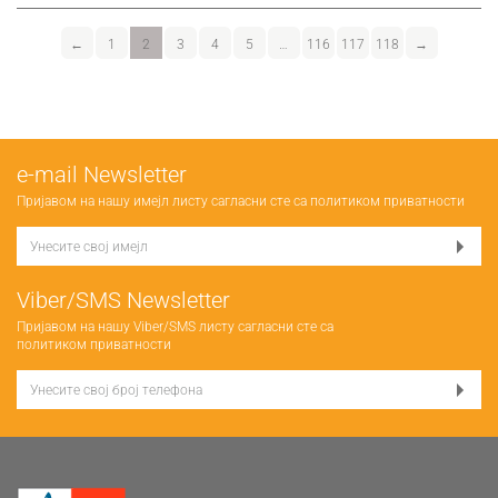
←
1
2
3
4
5
…
116
117
118
→
е-mail Newsletter
Пријавом на нашу имејл листу сагласни сте са
политиком приватности
Viber/SMS Newsletter
Пријавом на нашу Viber/SMS листу сагласни сте са
политиком приватности