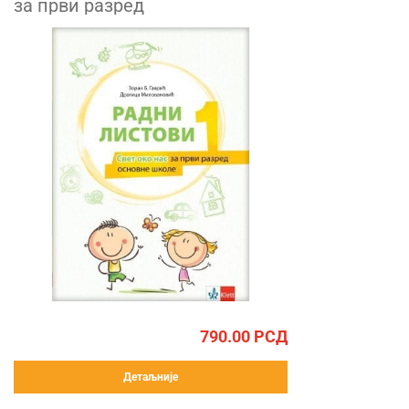
за први разред
790.00
РСД
Детаљније