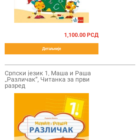
1,100.00
РСД
Детаљније
Српски језик 1, Маша и Раша
„Различак”, Читанка за први
разред