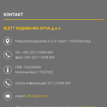
КОНТАКТ
KLETT ИЗДАВАЧКА КУЋА д.о.о
Маршала Бирјузова 3-5, IV спрат 11000 Београд
тел.
+381 (0)11 3348 384
факс
+381 (0)11 3348 385
ПИБ: 103239684
Матични број: 17537032
Опште информације:
(011) 3348 384
и-мејл:
office@klett.rs