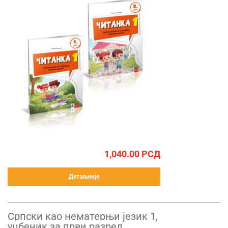
1,040.00
РСД
Детаљније
Српски као нематерњи језик 1,
уџбеник за први разред