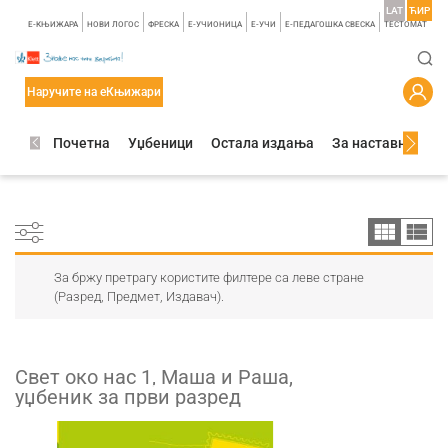
LAT
ЋИР
E-КЊИЖАРА
НОВИ ЛОГОС
ФРЕСКА
E-УЧИОНИЦА
E-УЧИ
Е-ПЕДАГОШКА СВЕСКА
TЕСТОМАТ
Наручите на еКњижари
Почетна
Уџбеници
Остала издања
За наставнике
За бржу претрагу користите филтере са леве стране
(Разред, Предмет, Издавач).
Свет око нас 1, Маша и Раша,
уџбеник за први разред