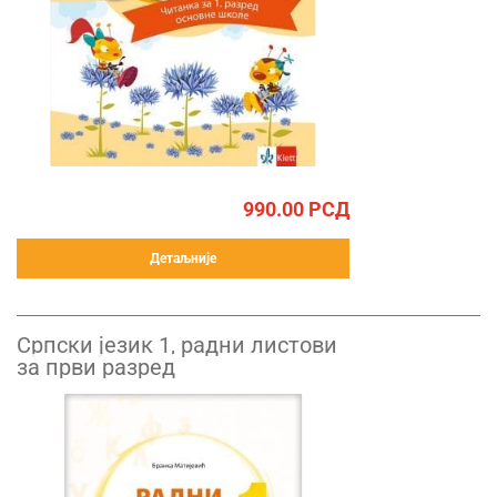
990.00
РСД
Детаљније
Српски језик 1, радни листови
за први разред