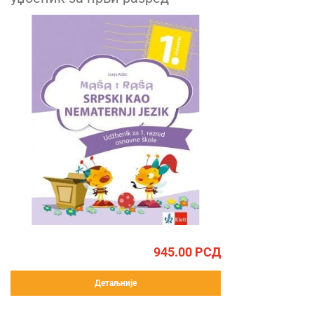
945.00
РСД
Детаљније