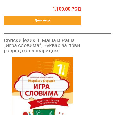
1,100.00
РСД
Детаљније
Српски језик 1, Маша и Раша
„Игра словима”, Буквар за први
разред са словарицом