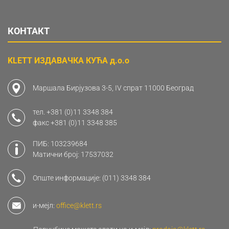
КОНТАКТ
KLETT ИЗДАВАЧКА КУЋА д.о.о
Маршала Бирјузова 3-5, IV спрат 11000 Београд
тел.
+381 (0)11 3348 384
факс
+381 (0)11 3348 385
ПИБ: 103239684
Матични број: 17537032
Опште информације:
(011) 3348 384
и-мејл:
office@klett.rs