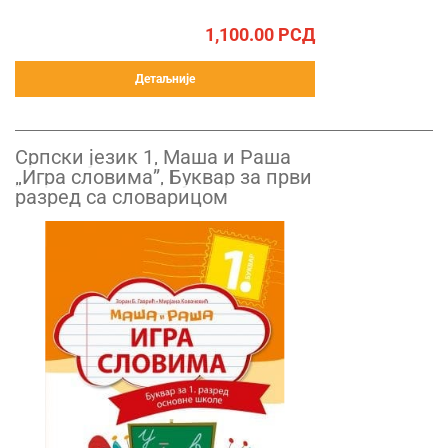
1,100.00
РСД
Детаљније
Српски језик 1, Маша и Раша
„Игра словима”, Буквар за први
разред са словарицом