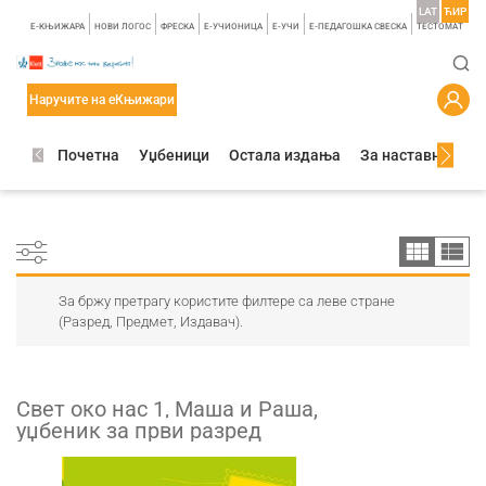
LAT
ЋИР
E-КЊИЖАРА
НОВИ ЛОГОС
ФРЕСКА
E-УЧИОНИЦА
E-УЧИ
Е-ПЕДАГОШКА СВЕСКА
TЕСТОМАТ
Наручите на еКњижари
Почетна
Уџбеници
Остала издања
За наставнике
За бржу претрагу користите филтере са леве стране
(Разред, Предмет, Издавач).
Свет око нас 1, Маша и Раша,
уџбеник за први разред