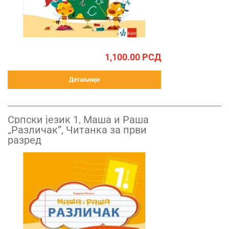
1,100.00
РСД
Детаљније
Српски језик 1, Маша и Раша
„Различак”, Читанка за први
разред