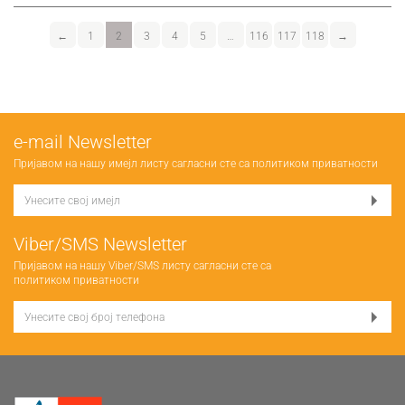
←
1
2
3
4
5
…
116
117
118
→
е-mail Newsletter
Пријавом на нашу имејл листу сагласни сте са
политиком приватности
Viber/SMS Newsletter
Пријавом на нашу Viber/SMS листу сагласни сте са
политиком приватности