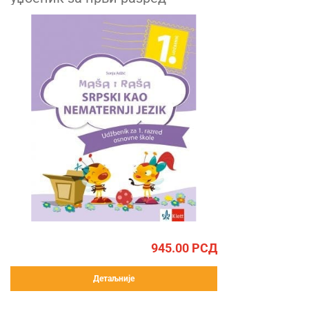
945.00
РСД
Детаљније