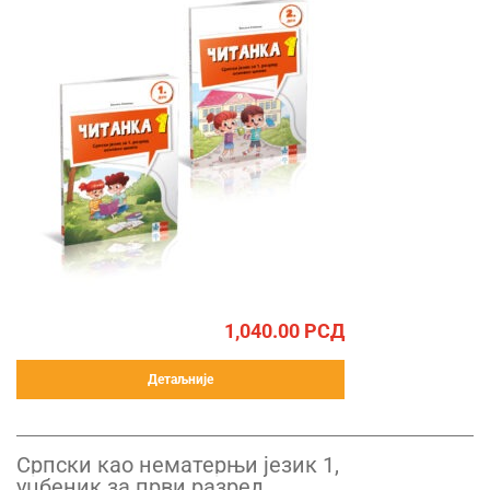
1,040.00
РСД
Детаљније
Српски као нематерњи језик 1,
уџбеник за први разред