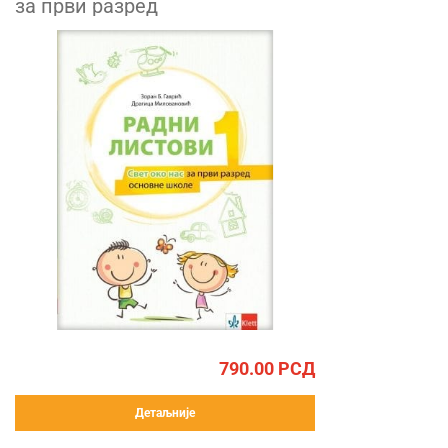
за први разред
790.00
РСД
Детаљније