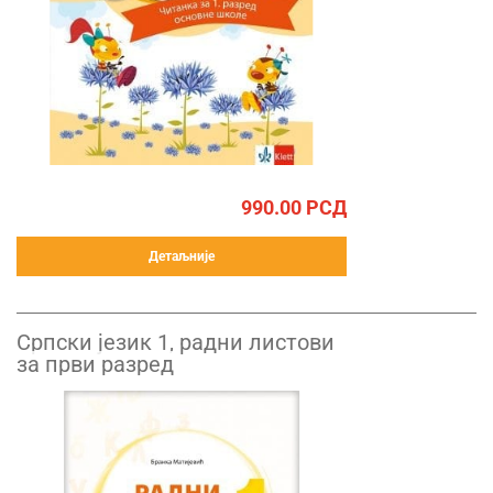
990.00
РСД
Детаљније
Српски језик 1, радни листови
за први разред