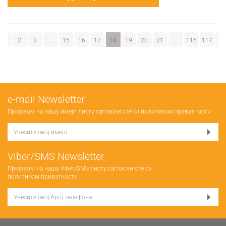
1
2
3
…
15
16
17
18
19
20
21
…
116
117
11
е-mail Newsletter
Пријавом на нашу имејл листу сагласни сте са
политиком приватности
Viber/SMS Newsletter
Пријавом на нашу Viber/SMS листу сагласни сте са
политиком приватности