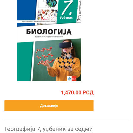
1,470.00
РСД
Детаљније
Географија 7, уџбеник за седми