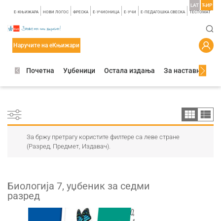
LAT
ЋИР
E-КЊИЖАРА
НОВИ ЛОГОС
ФРЕСКА
E-УЧИОНИЦА
E-УЧИ
Е-ПЕДАГОШКА СВЕСКА
TЕСТОМАТ
Наручите на еКњижари
Почетна
Уџбеници
Остала издања
За наставнике
За бржу претрагу користите филтере са леве стране
(Разред, Предмет, Издавач).
Биологија 7, уџбеник за седми
разред