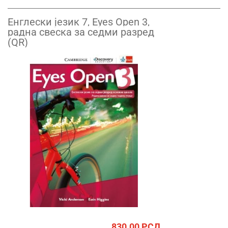
Енглески језик 7, Eyes Open 3,
радна свеска за седми разред
(QR)
830.00
РСД