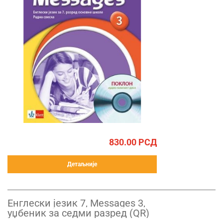
830.00
РСД
Детаљније
Енглески језик 7, Messages 3,
уџбеник за седми разред (QR)