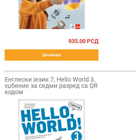
935.00
РСД
Детаљније
Енглески језик 7, Hello World 3,
уџбеник за седми разред са QR
кодом