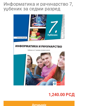
Информатика и рачунарство 7,
уџбеник за седми разред
1,240.00
РСД
Детаљније