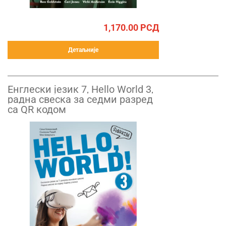
1,170.00
РСД
Детаљније
Енглески језик 7, Hello World 3,
радна свеска за седми разред
са QR кодом