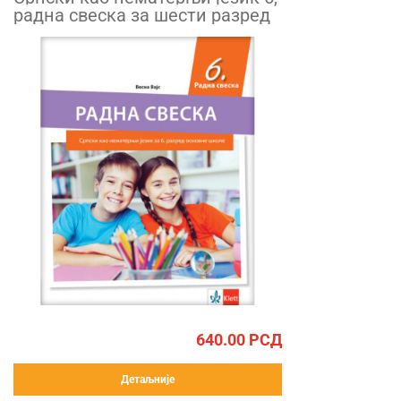
радна свеска за шести разред
640.00
РСД
Детаљније