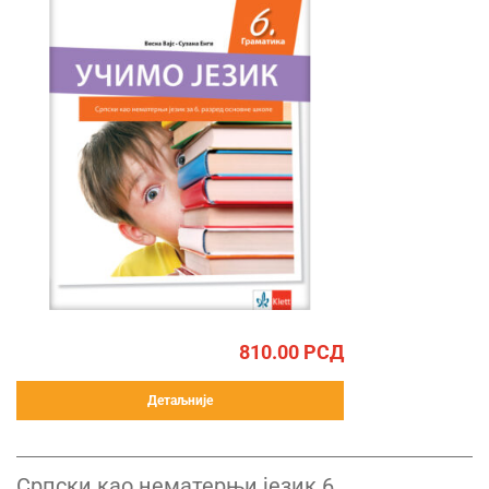
810.00
РСД
Детаљније
Српски као нематерњи језик 6,