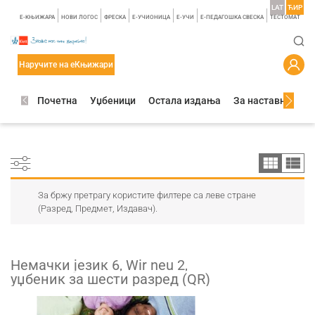
LAT
ЋИР
E-КЊИЖАРА
НОВИ ЛОГОС
ФРЕСКА
E-УЧИОНИЦА
E-УЧИ
Е-ПЕДАГОШКА СВЕСКА
TЕСТОМАТ
Наручите на еКњижари
Почетна
Уџбеници
Остала издања
За наставнике
За бржу претрагу користите филтере са леве стране
(Разред, Предмет, Издавач).
Немачки језик 6, Wir neu 2,
уџбеник за шести разред (QR)