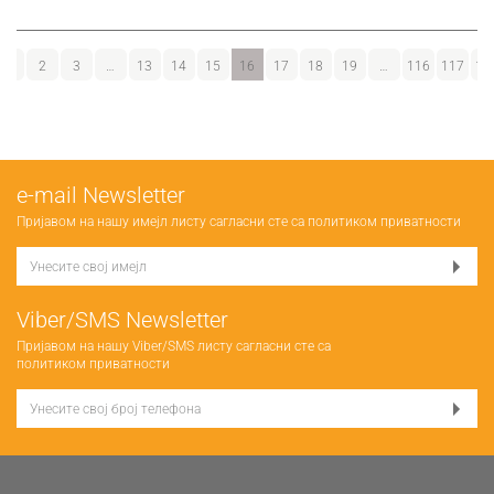
1
2
3
…
13
14
15
16
17
18
19
…
116
117
11
е-mail Newsletter
Пријавом на нашу имејл листу сагласни сте са
политиком приватности
Viber/SMS Newsletter
Пријавом на нашу Viber/SMS листу сагласни сте са
политиком приватности