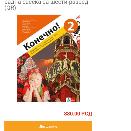
радна свеска за шести разред
(QR)
830.00
РСД
Детаљније