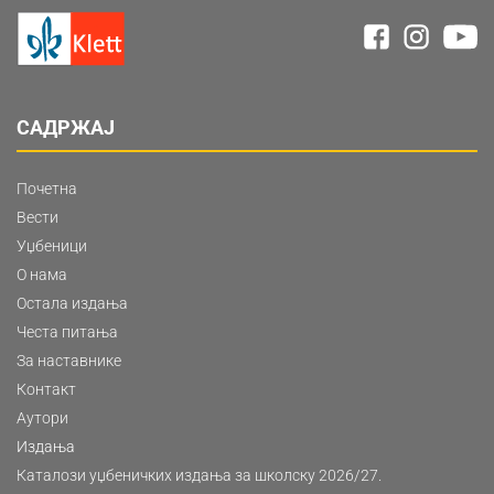
САДРЖАЈ
Почетна
Вести
Уџбеници
О нама
Остала издања
Честа питања
За наставнике
Контакт
Аутори
Издања
Каталози уџбеничких издања за школску 2026/27.