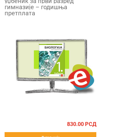
уџбеник за први разред
гимназије – годишња
претплата
830.00
РСД