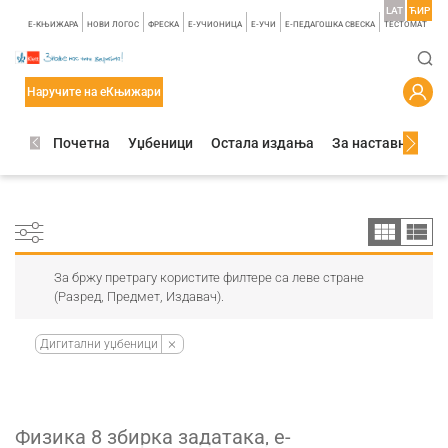
LAT
ЋИР
E-КЊИЖАРА
НОВИ ЛОГОС
ФРЕСКА
E-УЧИОНИЦА
E-УЧИ
Е-ПЕДАГОШКА СВЕСКА
TЕСТОМАТ
Наручите на еКњижари
Почетна
Уџбеници
Остала издања
За наставнике
За бржу претрагу користите филтере са леве стране
(Разред, Предмет, Издавач).
Дигитални уџбеници
Физика 8 збирка задатака, е-