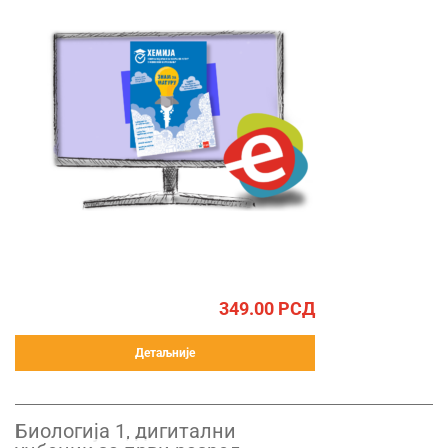
349.00
РСД
Детаљније
Биологија 1, дигитални