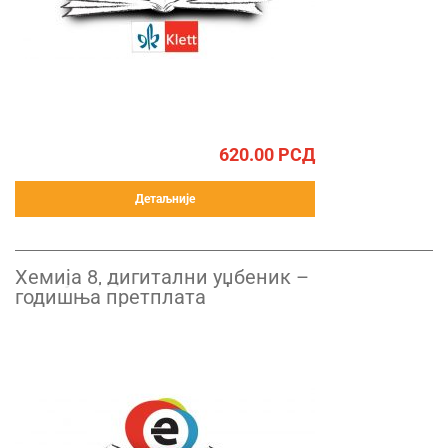
620.00
РСД
Детаљније
Хемија 8, дигитални уџбеник –
годишња претплата