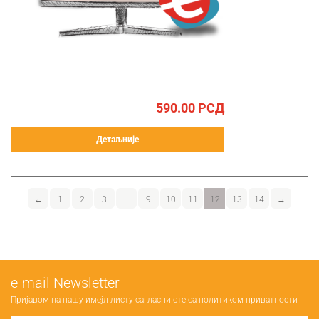
590.00
РСД
Детаљније
←
1
2
3
…
9
10
11
12
13
14
→
е-mail Newsletter
Пријавом на нашу имејл листу сагласни сте са
политиком приватности