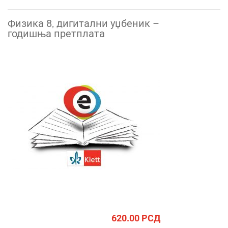
Физика 8, дигитални уџбеник –
годишња претплата
620.00
РСД