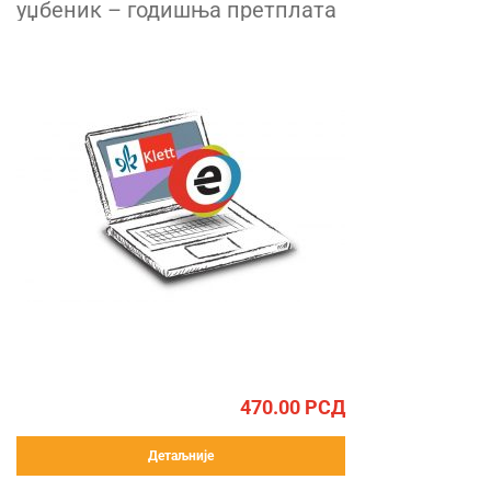
уџбеник – годишња претплата
470.00
РСД
Детаљније