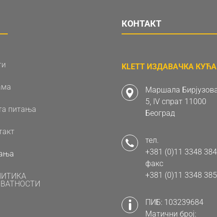
КОНТАКТ
ти
KLETT ИЗДАВАЧКА КУЋА 
ама
Маршала Бирјузова
5, IV спрат 11000
та питања
Београд
такт
тел.
+381 (0)11 3348 384
ања
факс
+381 (0)11 3348 385
ЛИТИКА
ВАТНОСТИ
ПИБ: 103239684
Матични број: