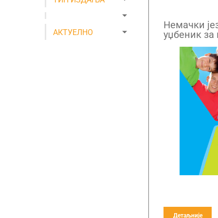
Немачки јез
АКТУЕЛНО
уџбеник за 
QR кодом
Детаљније