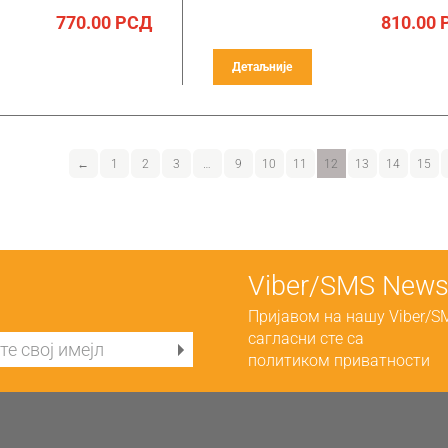
770.00
РСД
810.00
Детаљније
←
1
2
3
…
9
10
11
12
13
14
15
Viber/SMS Newsl
Пријавом на нашу Viber/S
сагласни сте са
политиком приватности