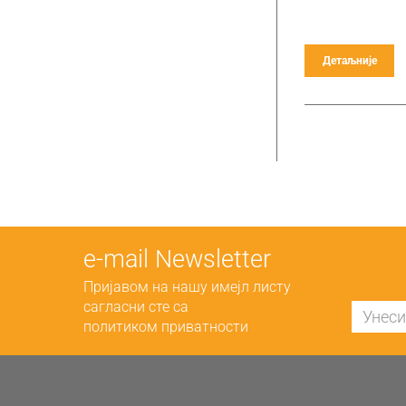
Детаљније
е-mail Newsletter
Пријавом на нашу имејл листу
сагласни сте са
политиком приватности