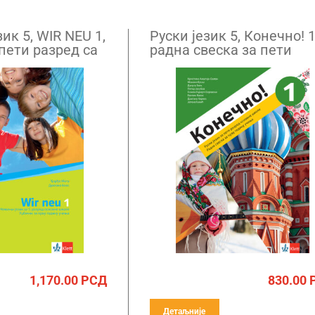
ик 5, WIR NEU 1,
Руски језик 5, Конечно! 1
пети разред са
радна свеска зa пети
разред са QR кодом
1,170.00
РСД
830.00
Детаљније