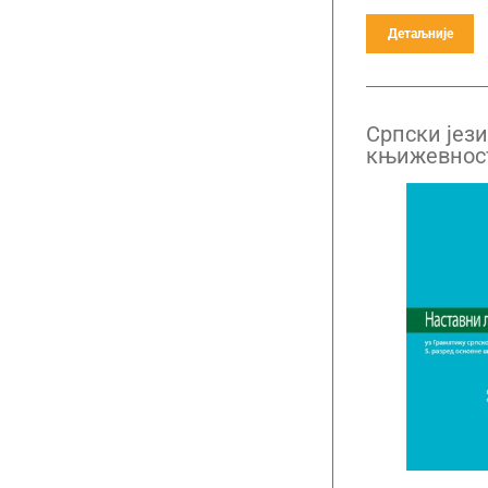
Детаљније
Српски јези
књижевност
листови уз 
пети разре