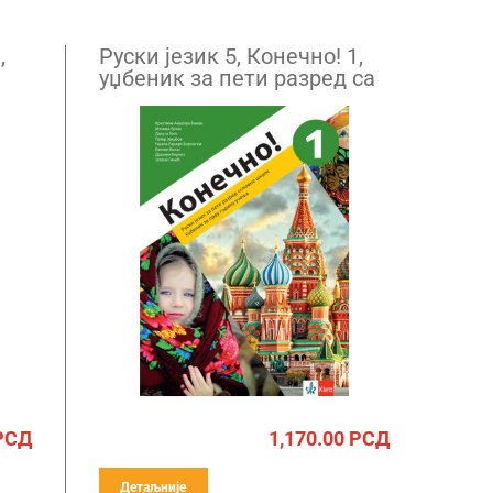
,
Руски језик 5, Конечно! 1,
уџбеник за пети разред са
QR кодом
РСД
1,170.00
РСД
Детаљније