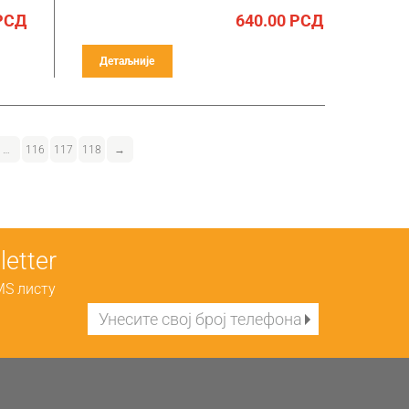
РСД
640.00
РСД
Детаљније
…
116
117
118
→
etter
MS листу