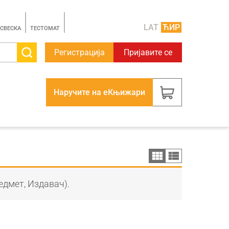
LAT
ЋИР
 СВЕСКА
TЕСТОМАТ
Регистрација
Пријавите се
Наручите на еКњижари
едмет, Издавач).