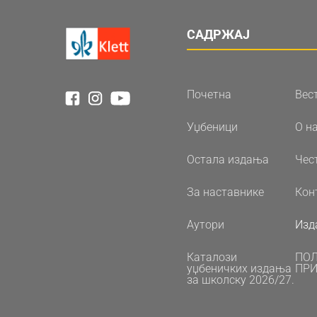
САДРЖАЈ
Почетна
Вес
Уџбеници
О н
Остала издања
Чес
За наставнике
Кон
Аутори
Изд
Каталози
ПО
уџбеничких издања
ПРИ
за школску 2026/27.