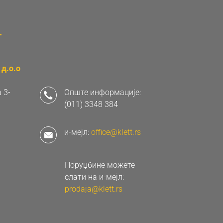
д.о.о
 3-
Опште информације:
(011) 3348 384
и-мејл:
office@klett.rs
Поруџбине можете
слати на и-мејл:
prodaja@klett.rs