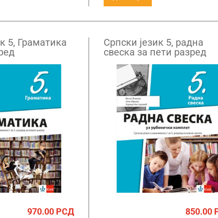
к 5, Граматика
Српски језик 5, радна
ред
свеска за пети разред
970.00
РСД
850.00