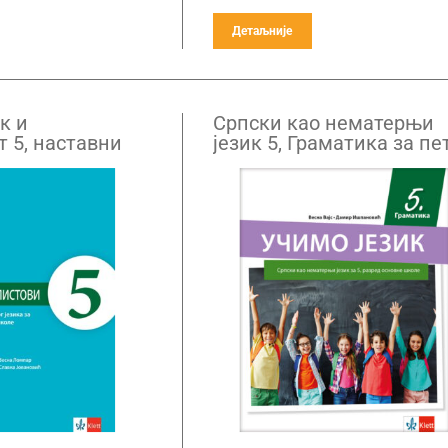
Детаљније
к и
Српски као нематерњи
 5, наставни
језик 5, Граматика за пе
Граматику за
разред
д