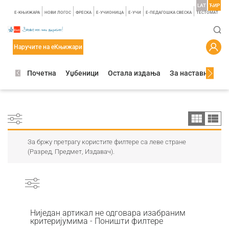
LAT
ЋИР
E-КЊИЖАРА
НОВИ ЛОГОС
ФРЕСКА
E-УЧИОНИЦА
E-УЧИ
Е-ПЕДАГОШКА СВЕСКА
TЕСТОМАТ
Наручите на еКњижари
Почетна
Уџбеници
Остала издања
За наставнике
За бржу претрагу користите филтере са леве стране
(Разред, Предмет, Издавач).
Ниједан артикал не одговара изабраним
критеријумима - Поништи филтере