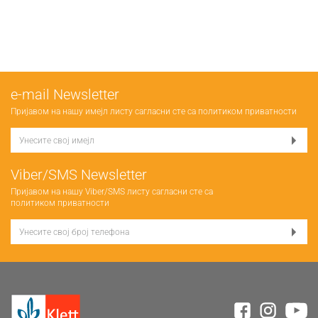
е-mail Newsletter
Пријавом на нашу имејл листу сагласни сте са
политиком приватности
Viber/SMS Newsletter
Пријавом на нашу Viber/SMS листу сагласни сте са
политиком приватности