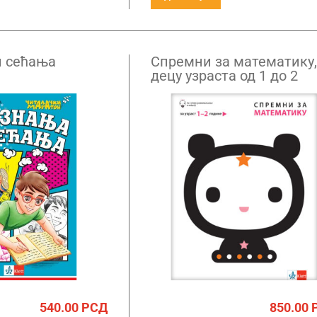
и сећања
Спремни за математику,
децу узраста од 1 до 2
године
540.00
РСД
850.00