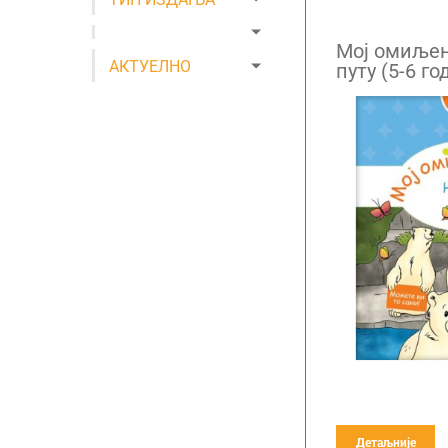
Мој омиљен
АКТУЕЛНО
путу (5-6 го
Детаљније