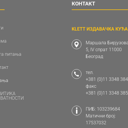
КОНТАКТ
ти
KLETT ИЗДАВАЧКА КУЋА 
ама
Маршала Бирјузова
5, IV спрат 11000
та питања
Београд
такт
тел.
+381 (0)11 3348 384
ања
факс
+381 (0)11 3348 385
ЛИТИКА
ВАТНОСТИ
ПИБ: 103239684
Матични број:
17537032