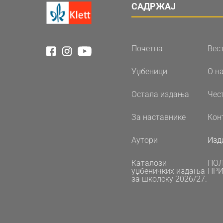
САДРЖАЈ
Почетна
Вес
Уџбеници
О н
Остала издања
Чес
За наставнике
Кон
Аутори
Изд
Каталози
ПО
уџбеничких издања
ПРИ
за школску 2026/27.