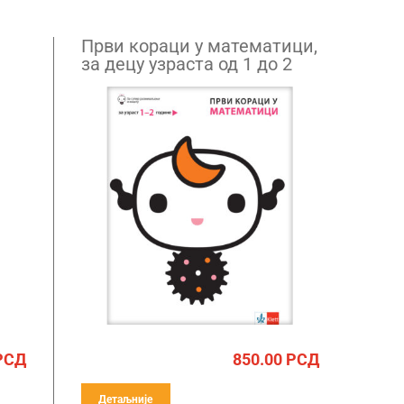
Први кораци у математици,
за децу узраста од 1 до 2
године
РСД
850.00
РСД
Детаљније