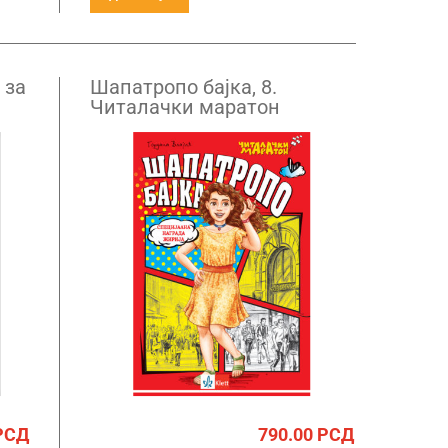
 за
Шапатропо бајка, 8.
Читалачки маратон
РСД
790.00
РСД