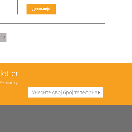
Детаљније
118
etter
MS листу