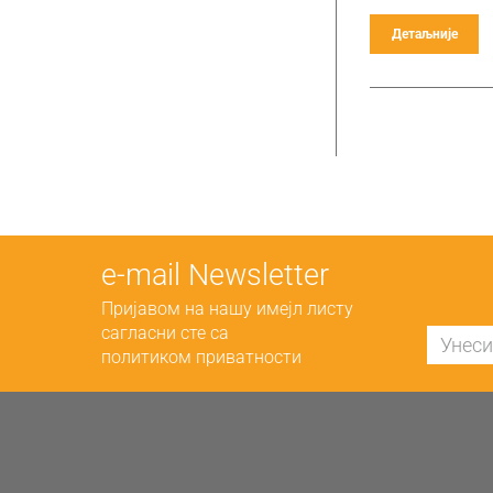
Детаљније
е-mail Newsletter
Пријавом на нашу имејл листу
сагласни сте са
политиком приватности