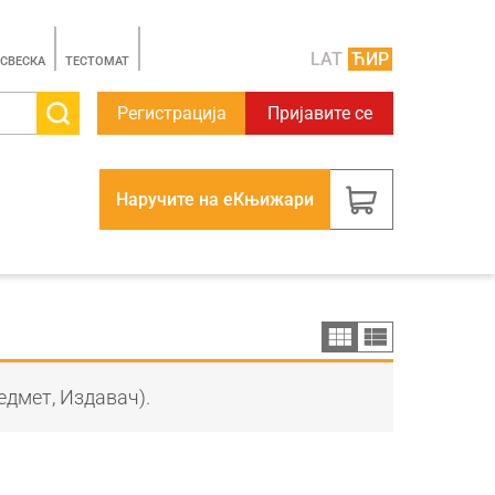
LAT
ЋИР
 СВЕСКА
TЕСТОМАТ
Регистрација
Пријавите се
Наручите на еКњижари
едмет, Издавач).