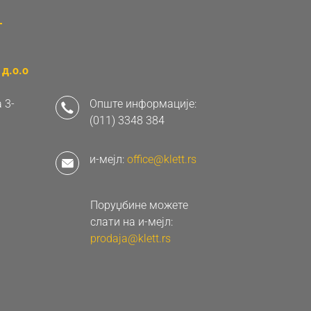
д.о.о
 3-
Опште информације:
(011) 3348 384
и-мејл:
office@klett.rs
Поруџбине можете
слати на и-мејл:
prodaja@klett.rs