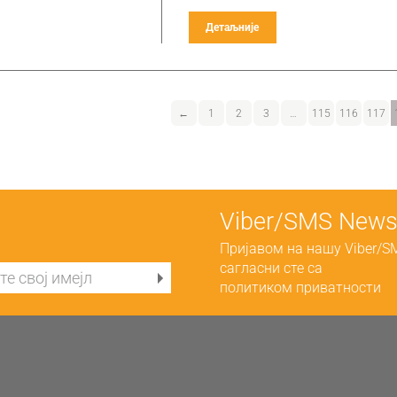
Детаљније
←
1
2
3
…
115
116
117
Viber/SMS Newsl
Пријавом на нашу Viber/S
сагласни сте са
политиком приватности