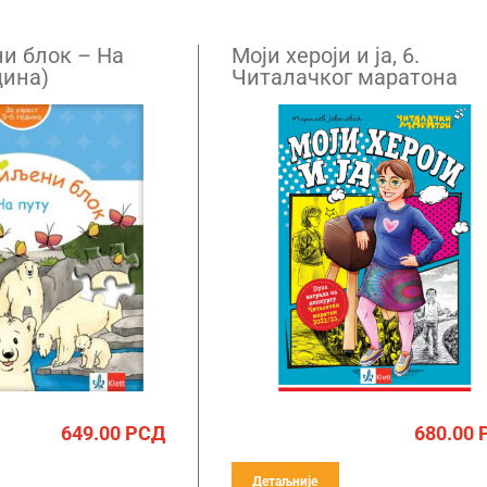
и блок – На
Моји хероји и ја, 6.
динa)
Читалачког маратона
649.00
РСД
680.00
Детаљније