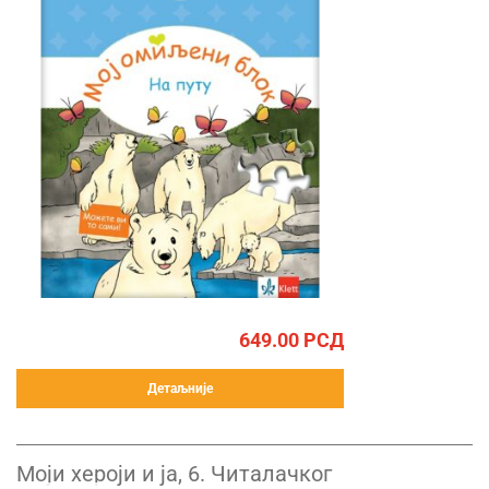
649.00
РСД
Детаљније
Моји хероји и ја, 6. Читалачког