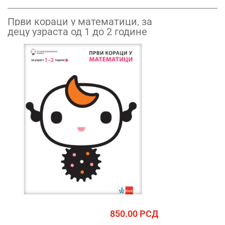
Први кораци у математици, за
децу узраста од 1 до 2 године
850.00
РСД