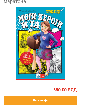
маратона
680.00
РСД
Детаљније