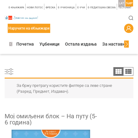
LAT
ЋИР
E-КЊИЖАРА
НОВИ ЛОГОС
ФРЕСКА
E-УЧИОНИЦА
E-УЧИ
Е-ПЕДАГОШКА СВЕСКА
TЕСТОМАТ
Наручите на еКњижари
Почетна
Уџбеници
Остала издања
За наставнике
За бржу претрагу користите филтере са леве стране
(Разред, Предмет, Издавач).
Мој омиљени блок – На путу (5-
6 годинa)