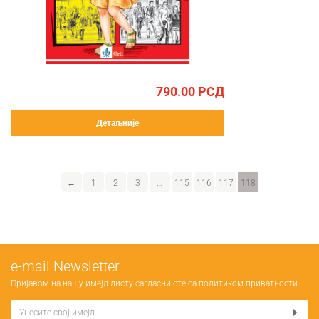
790.00
РСД
Детаљније
←
1
2
3
…
115
116
117
118
е-mail Newsletter
Пријавом на нашу имејл листу сагласни сте са
политиком приватности