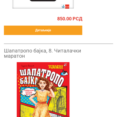
850.00
РСД
Детаљније
Шапатропо бајка, 8. Читалачки
маратон